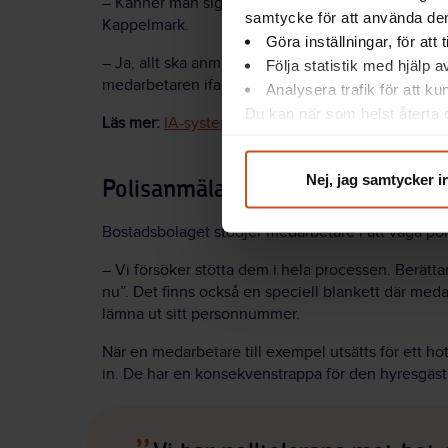
– Känner man sig hotad så är man hotad, så enkel
samtycke för att använda dem
Kappelmark.
Göra inställningar, för att
– Ja, allt ska anmälas i IA. Sedan bedömer vi til
Följa statistik med hjälp 
medarbetaren ifall det är läge att också göra en p
Analysera trafik för att k
Du kan när som helst återta d
Läs mer:
IA-systemet: 5 steg till en säkrare arbets
integritet@suntarbetsliv.se.
Nej, jag samtycker i
Polisanmälan eller störningsjour
Bostadsbolaget stödjer medarbetare i att våga po
– Vi försöker stötta dem i hela processen. Berättar
nu”. Det finns också en speciell blankett där meda
lämna ut sitt personnummer.
När en medarbetare till exempel utsätts för ett h
in. De har en konsekvenstrappa för den hyresgäst