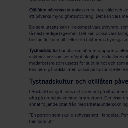
Otillåten påverkan
är trakasserier, hot, våld och ko
att påverka myndighetsutövning. Det kan vara mer 
De som utsätts kan till exempel vara uthyrare, s
få nästa lediga lägenhet. Det kan också vara fastigh
bostad är ”normalt” eller ska faktureras hyresgäst
Tystnadskultur
handlar om att inte rapportera ell
vaktmästare som ser något olagligt i en källarloka
medarbetare som utsätts för subtila hot och som i
kan bero på rädsla, men också på tidsbrist eller en
Tystnadskultur och otillåten påv
I Bostadsbolaget finns det exempel på situationer
ofta på grund av kriminella strukturer. Det visar en
annat följande citat från medarbetarundersökning
”En person som skulle avhysas satt i fängelse. Pers
han kom ut.”