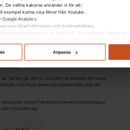
t är det, säger Simon
. De valfria kakorna använder vi för att:
 till exempel kunna visa filmer från Youtube
lsammans med
av Google Analytics
olisanmälan, säger Sara Fischer.
unna visa riktad information och marknadsföring
itt godkännande genom att klicka på ”hantera kakor” längst ner p
plats
nte
Anpassa
en
lisanmäla.
 att ”så här går det till, och det här kommer att hända
rbetare i ett första skede kan polisanmäla utan att
ot så kopplas också Framtidskoncernens störningsjour
 som missköter sig.