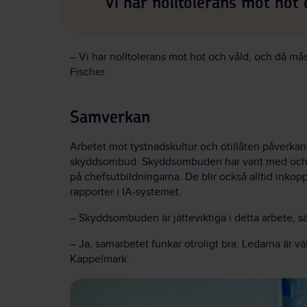
Vi har nolltolerans mot hot 
– Vi har nolltolerans mot hot och våld, och då må
Fischer.
Samverkan
Arbetet mot tystnadskultur och otillåten påverka
skyddsombud. Skyddsombuden har varit med och tag
på chefsutbildningarna. De blir också alltid inko
rapporter i IA-systemet.
– Skyddsombuden är jätteviktiga i detta arbete, sä
– Ja, samarbetet funkar otroligt bra. Ledarna är v
Kappelmark.