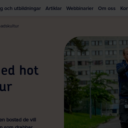
g och utbildningar
Artiklar
Webbinarier
Om oss
Kon
Hoppa
till
nadskultur
huvudinnehållet
med hot
ur
en bostad de vill
kan som drabbar