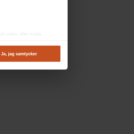
å sidan, eller mejla
Ja, jag samtycker