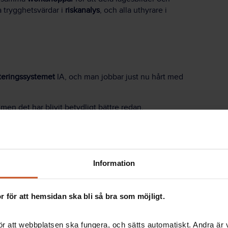
a trygghetsvärdar i
riskanalys
, och alla uthyrare i
teringssystemet
IA, och man jobbar just nu hårt med
en det har blivit betydligt bättre redan.
dsombudet och fastighetsvärden Simon Kappelmark.
, och vi blir bättre på
Det är ett väldigt
Information
r vad som räknas som ett
 för att hemsidan ska bli så bra som möjligt.
du har en ny fin bil”.
r att webbplatsen ska fungera, och sätts automatiskt. Andra är va