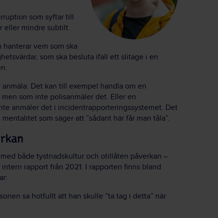
rruption som syftar till
eller mindre subtilt.
om hanterar vem som ska
etsvärdar, som ska besluta ifall ett slitage i en
en.
er anmäla. Det kan till exempel handla om en
l men som inte polisanmäler det. Eller en
nte anmäler det i incidentrapporteringssystemet. Det
 mentalitet som säger att ”sådant här får man tåla”.
erkan
 med både tystnadskultur och otillåten påverkan –
 intern rapport från 2021. I rapporten finns bland
ar:
onen sa hotfullt att han skulle ”ta tag i detta” när