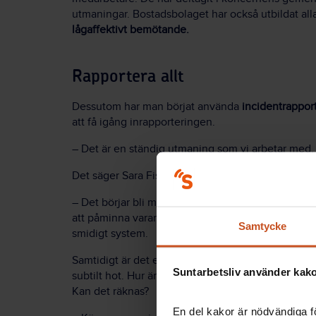
utmaningar. Bostadsbolaget har också utbildat all
lågaffektivt bemötande.
Rapportera allt
Dessutom har man börjat använda
incidentrappor
att få igång inrapporteringen.
– Det är en ständig utmaning som vi arbetar med, m
Det säger Sara Fischer. Hon får medhåll av skyd
– Det börjar bli mer naturligt för alla att använda IA
att påminna varandra om att gå in och rapportera. 
Samtycke
smidigt system.
Samtidigt är det en utmaning att hitta gränsen fö
Suntarbetsliv använder kakor
subtilt hot. Hur är det om någon säger ”jag såg att 
Kan det räknas?
En del kakor är nödvändiga fö