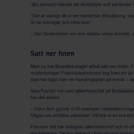
”(En person) nekade ett direktbyte och personen v
”Det är vanligt att vi ser händelser (försäljning, sl
Vi tar omvägar och tittar bort.”
– Det förekommer oro och rädsla i vissa stunder, s
Satt ner foten
Men nu har Bostadsbolaget alltså satt ner foten. 
moderbolaget Framtidskoncernen tog fram en så 
stad har tagit fram en handlingsplan på temat – 
Sara Fischer har varit säkerhetschef på Bostadsbo
hel del arbete.
– Förra året gjorde vi till exempel riskbedömninga
frågan om otillåten påverkan. Då fick vi en bra bild
Förutom det har bolagets säkerhetschef och hr-ch
medarbetare. De har deltagit i koncernens ge