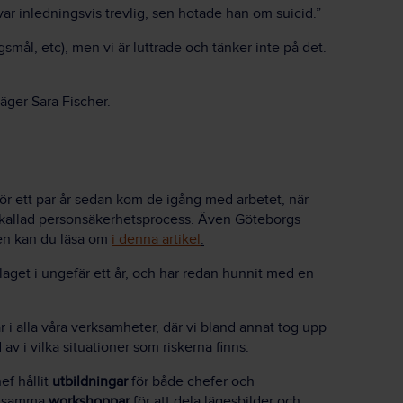
ar inledningsvis trevlig, sen hotade han om suicid.”
agsmål, etc), men vi är luttrade och tänker inte på det.
äger Sara Fischer.
För ett par år sedan kom de igång med arbetet, när
kallad personsäkerhetsprocess. Även Göteborgs
den kan du läsa om
i denna artikel
.
laget i ungefär ett år, och har redan hunnit med en
r i alla våra verksamheter, där vi bland annat tog upp
 av i vilka situationer som riskerna finns.
ef hållit
utbildningar
för både chefer och
mensamma
workshoppar
för att dela lägesbilder och