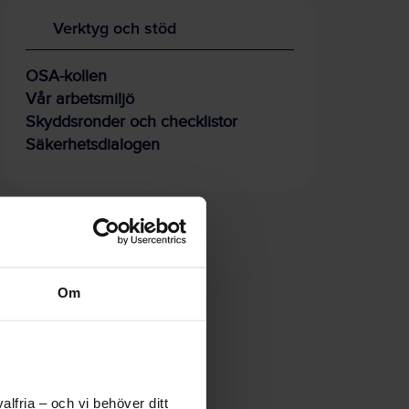
Verktyg och stöd
OSA-kollen
Vår arbetsmiljö
Skyddsronder och checklistor
Säkerhetsdialogen
Om
lfria – och vi behöver ditt