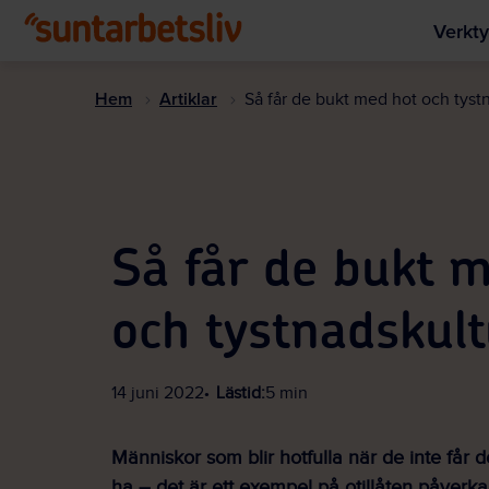
Verkty
Hem
Artiklar
Så får de bukt med hot och tyst
Så får de bukt 
och tystnadskult
14 juni 2022
Lästid:
5 min
Människor som blir hotfulla när de inte får d
ha – det är ett exempel på otillåten påver