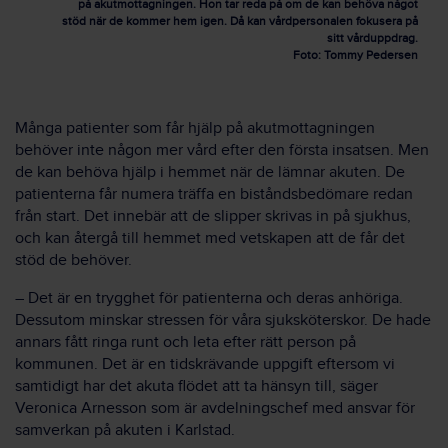
på akutmottagningen. Hon tar reda på om de kan behöva något
stöd när de kommer hem igen. Då kan vårdpersonalen fokusera på
sitt vårduppdrag.
Foto: Tommy Pedersen
Många patienter som får hjälp på akutmottagningen
behöver inte någon mer vård efter den första insatsen. Men
de kan behöva hjälp i hemmet när de lämnar akuten. De
patienterna får numera träffa en biståndsbedömare redan
från start. Det innebär att de slipper skrivas in på sjukhus,
och kan återgå till hemmet med vetskapen att de får det
stöd de behöver.
– Det är en trygghet för patienterna och deras anhöriga.
Dessutom minskar stressen för våra sjuksköterskor. De hade
annars fått ringa runt och leta efter rätt person på
kommunen. Det är en tidskrävande uppgift eftersom vi
samtidigt har det akuta flödet att ta hänsyn till, säger
Veronica Arnesson som är avdelningschef med ansvar för
samverkan på akuten i Karlstad.