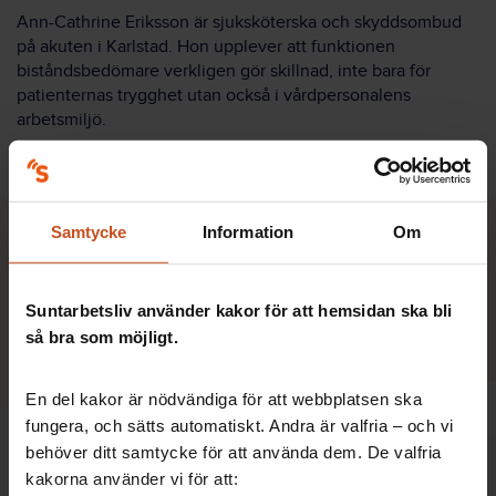
Ann-Cathrine Eriksson är sjuksköterska och skyddsombud
på akuten i Karlstad. Hon upplever att funktionen
biståndsbedömare verkligen gör skillnad, inte bara för
patienternas trygghet utan också i vårdpersonalens
arbetsmiljö.
Samtycke
Information
Om
Vi är ofta bekymrade för våra
äldre patienter när de ska
Suntarbetsliv använder kakor för att hemsidan ska bli
skrivas ut, eftersom vi ser deras
så bra som möjligt.
egen oro inför hemgång.
En del kakor är nödvändiga för att webbplatsen ska
Ann-Cathrine Eriksson, sjuksköterska och skyddsombud.
fungera, och sätts automatiskt. Andra är valfria – och vi
behöver ditt samtycke för att använda dem. De valfria
kakorna använder vi för att:
– Vi är ofta bekymrade för våra äldre patienter när de ska