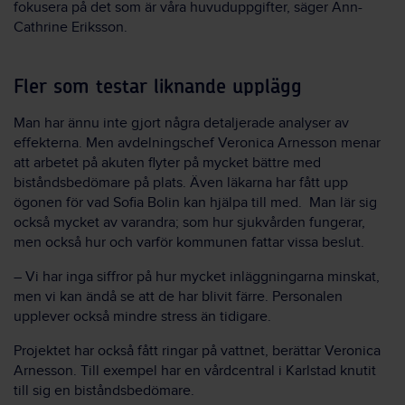
fokusera på det som är våra huvuduppgifter, säger Ann-
Cathrine Eriksson.
Fler som testar liknande upplägg
Man har ännu inte gjort några detaljerade analyser av
effekterna. Men avdelningschef Veronica Arnesson menar
att arbetet på akuten flyter på mycket bättre med
biståndsbedömare på plats. Även läkarna har fått upp
ögonen för vad Sofia Bolin kan hjälpa till med. Man lär sig
också mycket av varandra; som hur sjukvården fungerar,
men också hur och varför kommunen fattar vissa beslut.
– Vi har inga siffror på hur mycket inläggningarna minskat,
men vi kan ändå se att de har blivit färre. Personalen
upplever också mindre stress än tidigare.
Projektet har också fått ringar på vattnet, berättar Veronica
Arnesson. Till exempel har en vårdcentral i Karlstad knutit
till sig en biståndsbedömare.