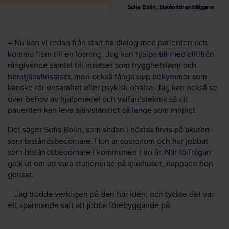
Sofia Bolin, biståndshandläggare
– Nu kan vi redan från start ha dialog med patienten och
komma fram till en lösning. Jag kan hjälpa till med alltifrån
rådgivande samtal till insatser som trygghetslarm och
hemtjänstinsatser, men också fånga upp bekymmer som
kanske rör ensamhet eller psykisk ohälsa. Jag kan också se
över behov av hjälpmedel och välfärdsteknik så att
patienten kan leva självständigt så länge som möjligt.
Det säger Sofia Bolin, som sedan i höstas finns på akuten
som biståndsbedömare. Hon är socionom och har jobbat
som biståndsbedömare i kommunen i tio år. När förfrågan
gick ut om att vara stationerad på sjukhuset, nappade hon
genast:
– Jag trodde verkligen på den här idén, och tyckte det var
ett spännande sätt att jobba förebyggande på.