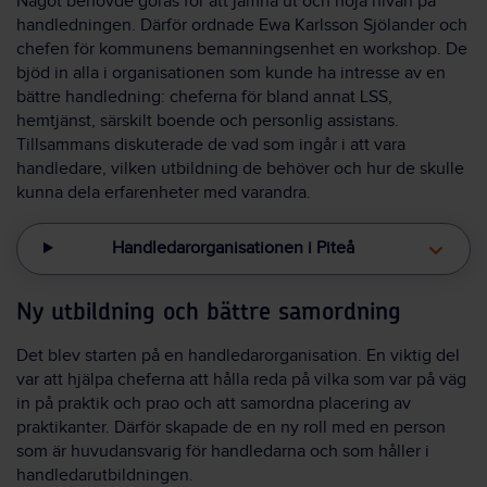
Något behövde göras för att jämna ut och höja nivån på
handledningen. Därför ordnade Ewa Karlsson Sjölander och
chefen för kommunens bemanningsenhet en workshop. De
bjöd in alla i organisationen som kunde ha intresse av en
bättre handledning: cheferna för bland annat LSS,
hemtjänst, särskilt boende och personlig assistans.
Tillsammans diskuterade de vad som ingår i att vara
handledare, vilken utbildning de behöver och hur de skulle
kunna dela erfarenheter med varandra.
Handledarorganisationen i Piteå
Ny utbildning och bättre samordning
Det blev starten på en handledarorganisation. En viktig del
var att hjälpa cheferna att hålla reda på vilka som var på väg
in på praktik och prao och att samordna placering av
praktikanter. Därför skapade de en ny roll med en person
som är huvudansvarig för handledarna och som håller i
handledarutbildningen.