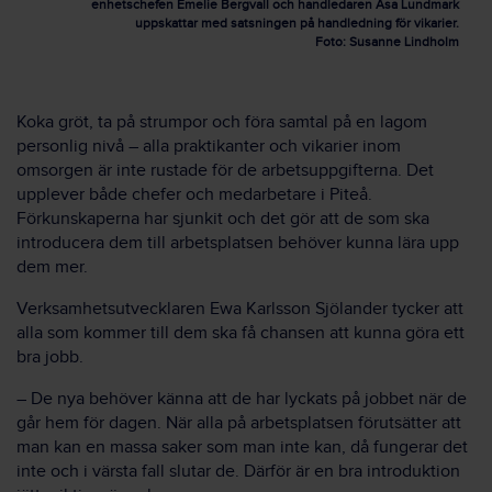
enhetschefen Emelie Bergvall och handledaren Åsa Lundmark
uppskattar med satsningen på handledning för vikarier.
Foto: Susanne Lindholm
Koka gröt, ta på strumpor och föra samtal på en lagom
personlig nivå – alla praktikanter och vikarier inom
omsorgen är inte rustade för de arbetsuppgifterna. Det
upplever både chefer och medarbetare i Piteå.
Förkunskaperna har sjunkit och det gör att de som ska
introducera dem till arbetsplatsen behöver kunna lära upp
dem mer.
Verksamhetsutvecklaren Ewa Karlsson Sjölander tycker att
alla som kommer till dem ska få chansen att kunna göra ett
bra jobb.
– De nya behöver känna att de har lyckats på jobbet när de
går hem för dagen. När alla på arbetsplatsen förutsätter att
man kan en massa saker som man inte kan, då fungerar det
inte och i värsta fall slutar de. Därför är en bra introduktion