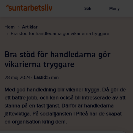
Sök
Meny
Visa sökruta
Hoppa
till
Hem
Artiklar
huvudinnehållet
Bra stöd för handledarna gör vikarierna tryggare
Bra stöd för handledarna gör
vikarierna tryggare
28 maj 2024
Lästid:
5 min
Med god handledning blir vikarier trygga. Då gör de
ett bättre jobb, och kan också bli intresserade av att
stanna på en fast tjänst. Därför är handledarna
jätteviktiga. På socialtjänsten i Piteå har de skapat
en organisation kring dem.