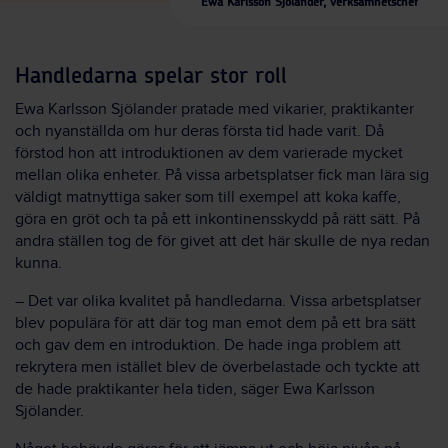
Ewa Karlsson Sjölander, verksamhetschef
Handledarna spelar stor roll
Ewa Karlsson Sjölander pratade med vikarier, praktikanter
och nyanställda om hur deras första tid hade varit. Då
förstod hon att introduktionen av dem varierade mycket
mellan olika enheter. På vissa arbetsplatser fick man lära sig
väldigt matnyttiga saker som till exempel att koka kaffe,
göra en gröt och ta på ett inkontinensskydd på rätt sätt. På
andra ställen tog de för givet att det här skulle de nya redan
kunna.
– Det var olika kvalitet på handledarna. Vissa arbetsplatser
blev populära för att där tog man emot dem på ett bra sätt
och gav dem en introduktion. De hade inga problem att
rekrytera men istället blev de överbelastade och tyckte att
de hade praktikanter hela tiden, säger Ewa Karlsson
Sjölander.