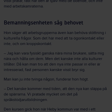
visst pratar, fast när den är själv med de boende, och inte
med arbetskamraterna.
Bemanningsenheten såg behovet
Hon säger att arbetsgrupperna även kan behöva stöttning i
kulturella frågor. Som det här med att ta ögonkontakt eller
inte, och om kroppskontakt.
– Jag kan vara fysiskt ganska nära mina brukare, sätta mig
nära och hålla om dem. Men det kanske inte alla kulturer
tillåter. Då kan man tro att den nya inte passar in eller är
intresserad, fast personen kanske visst bryr sig.
Man kan ju inte tvinga någon, funderar hon högt.
– Det kanske kommer med tiden, att den nya kan släppa på
de spärrarna. Vi pratade mycket om det på
språkstödjarutbildningen.
Den kursen gick hon när Heby kommun var med i ett