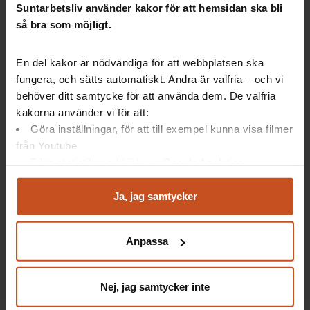
Suntarbetsliv använder kakor för att hemsidan ska bli
mångkulturell, konstaterar språkombudet.
så bra som möjligt.
– Då är det en tillgång med olika bakgrunder även i
personalen.
En del kakor är nödvändiga för att webbplatsen ska
Läs mer:
Så blir ni en språkutvecklande arbetsplats
fungera, och sätts automatiskt. Andra är valfria – och vi
behöver ditt samtycke för att använda dem. De valfria
Porträttfoto: Staffan Claesson/TT
kakorna använder vi för att:
Göra inställningar, för att till exempel kunna visa filmer
från Youtube
Följa statistik med hjälp av Google Analytics
Det här är Rungården
Analysera trafik för att kunna visa riktad information
och marknadsföring
Ja, jag samtycker
Du kan när som helst återta ditt godkännande genom att
Kommunalt vård- och omsorgsboende i Heby.
klicka på ”hantera kakor” längst ner på sidan, eller mejla
3 avdelningar med totalt 25 lägenheter och 25
Anpassa
integritet@suntarbetsliv.se.
boende.
Demensboende med åtta boende.
35 anställda.
Nej, jag samtycker inte