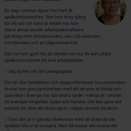
En dag i veckan ägnar hon helt åt
språkombudsrollen. Sen hon drog igång
för ett och ett halvt år sedan har hon
bland annat besökt arbetsplatsträffarna
på Hebys fem äldreboenden, sex LSS-boenden,
hemtjänsten och en dagverksamhet.
Det har hon gjort för att berätta om hur de kan jobba
språkutvecklande på sina arbetsplatser.
– Jag tycker om det pedagogiska.
För att öka förståelsen och skapa eftertanke hos personalen
brukar hon göra jämförelsen med att de som är födda och
uppväxta i Sverige har läst andra språk i många år i skolan,
till exempel engelska, tyska och franska. Det kan göra det
enklare för dem att tänka sig in i någon annans situation.
– Trots det är vi ganska obekväma med att prata de där
språken tills vi är tvungna. Men då brukar det lossna det