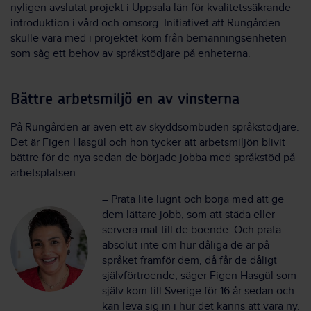
nyligen avslutat projekt i Uppsala län för kvalitetssäkrande
introduktion i vård och omsorg. Initiativet att Rungården
skulle vara med i projektet kom från bemanningsenheten
som såg ett behov av språkstödjare på enheterna.
Bättre arbetsmiljö en av vinsterna
På Rungården är även ett av skyddsombuden språkstödjare.
Det är Figen Hasgül och hon tycker att arbetsmiljön blivit
bättre för de nya sedan de började jobba med språkstöd på
arbetsplatsen.
– Prata lite lugnt och börja med att ge
dem lättare jobb, som att städa eller
servera mat till de boende. Och prata
absolut inte om hur dåliga de är på
språket framför dem, då får de dåligt
självförtroende, säger Figen Hasgül som
själv kom till Sverige för 16 år sedan och
kan leva sig in i hur det känns att vara ny.