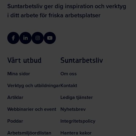
Suntarbetsliv ger dig inspiration och verktyg
i ditt arbete för friska arbetsplatser
Facebook
LinkedIn
Instagram
YouTube
Vårt utbud
Suntarbetsliv
Mina sidor
Om oss
Verktyg och utbildningar
Kontakt
Artiklar
Lediga tjänster
Webbinarier och event
Nyhetsbrev
Poddar
Integritetspolicy
Arbetsmiljöordlistan
Hantera kakor