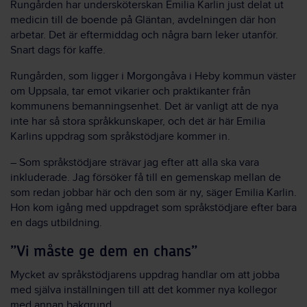
Rungården har undersköterskan Emilia Karlin just delat ut
medicin till de boende på Gläntan, avdelningen där hon
arbetar. Det är eftermiddag och några barn leker utanför.
Snart dags för kaffe.
Rungården, som ligger i Morgongåva i Heby kommun väster
om Uppsala, tar emot vikarier och praktikanter från
kommunens bemanningsenhet. Det är vanligt att de nya
inte har så stora språkkunskaper, och det är här Emilia
Karlins uppdrag som språkstödjare kommer in.
– Som språkstödjare strävar jag efter att alla ska vara
inkluderade. Jag försöker få till en gemenskap mellan de
som redan jobbar här och den som är ny, säger Emilia Karlin.
Hon kom igång med uppdraget som språkstödjare efter bara
en dags utbildning.
”Vi måste ge dem en chans”
Mycket av språkstödjarens uppdrag handlar om att jobba
med själva inställningen till att det kommer nya kollegor
med annan bakgrund.