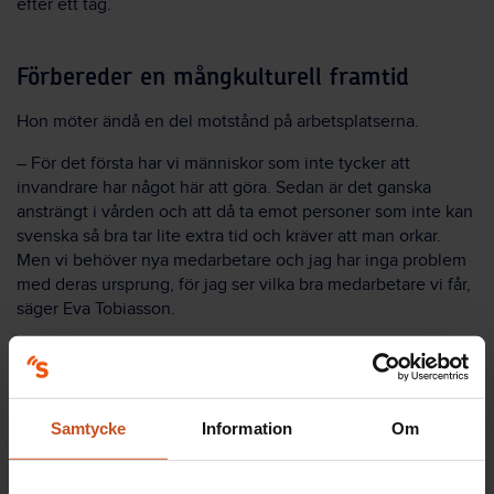
efter ett tag.
Förbereder en mångkulturell framtid
Hon möter ändå en del motstånd på arbetsplatserna.
– För det första har vi människor som inte tycker att
invandrare har något här att göra. Sedan är det ganska
ansträngt i vården och att då ta emot personer som inte kan
svenska så bra tar lite extra tid och kräver att man orkar.
Men vi behöver nya medarbetare och jag har inga problem
med deras ursprung, för jag ser vilka bra medarbetare vi får,
säger Eva Tobiasson.
Nu när projektet är slut ska hon fortsätta med att utbilda
språkstödjare i Heby kommun.
– Språkstödjarna på arbetsplatserna är de som gör skillnad
Samtycke
Information
Om
och deras förhållningssätt sprider sig som ringar på vattnet.
Framtiden på kommunens boenden kommer att vara