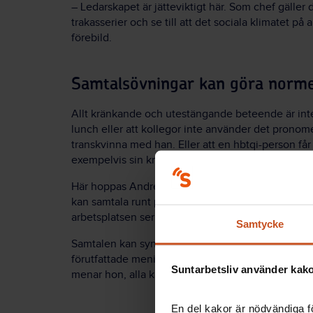
– Ledarskapet är jätteviktigt här. Som chef gäll
trakasserier och se till att det sociala klimatet på
förebild.
Samtalsövningar kan göra norme
Allt kränkande och utestängande beteende är inte
lunch eller att kollegor inte använder det pronome
transkvinna med han. Eller att en hbtqi-person får
exempelvis sin kropp eller hur hen tänker sig bilda
Här hoppas Andrea Eriksson att guidens samtalsövn
kan samtala runt på exempelvis arbetsplatsträffar.
arbetsplatsen ser ut och om alla känner sig inklu
Samtycke
Samtalen kan synliggöra hur arbetskamrater tänke
förutfattade meningar om kön, sexualitet och vad 
Suntarbetsliv använder kakor
menar hon, alla kan tjäna på att få syn på.
En del kakor är nödvändiga fö