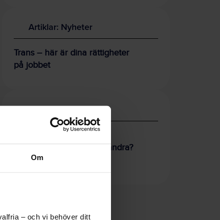
Artiklar: Nyheter
Trans – här är dina rättigheter
på jobbet
Verktyg och stöd
OSA-kollen
1 - Hur pratar vi med varandra?
Om
Stressdialogen
lfria – och vi behöver ditt