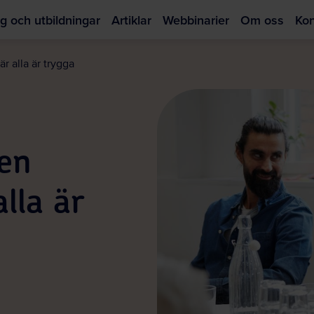
g och utbildningar
Artiklar
Webbinarier
Om oss
Kon
Hoppa
till
är alla är trygga
huvudinnehållet
 en
lla är