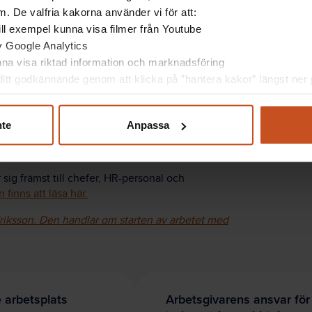
. De valfria kakorna använder vi för att:
 till exempel kunna visa filmer från Youtube
r kan också komma från klienter, brukare, patienter
av Google Analytics
. Det är inte heller något som täcks av
unna visa riktad information och marknadsföring
itt godkännande genom att klicka på ”hantera kakor” längst ner p
jölagstiftningen att se till att sådana situationer
ger Andrea Eriksson.
nte
Anpassa
gon risk för sådana situationer och ge stöd om de
kan bli utsatta inte jobbar ensamma.
sig främst till chefer, HR-personal och
 finns att läsa här.
Eriksson. Den handlar om starten av arbetet med
 arbetsplats
Arbetsgivarens ansvar för