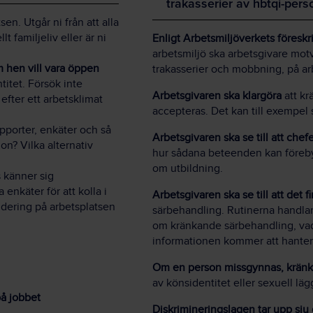
trakasserier av hbtqi-pers
en. Utgår ni från att alla
t familjeliv eller är ni
Enligt Arbetsmiljöverkets föreskri
arbetsmiljö ska arbetsgivare mo
m hen vill vara öppen
trakasserier och mobbning, på ar
titet. Försök inte
Arbetsgivaren ska klargöra
att kr
fter ett arbetsklimat
accepteras. Det kan till exempel s
pporter, enkäter och så
Arbetsgivaren ska se till att che
hon? Vilka alternativ
hur sådana beteenden kan föreby
om utbildning.
 känner sig
enkäter för att kolla i
Arbetsgivaren ska se till att det f
ludering på arbetsplatsen
särbehandling. Rutinerna handla
om kränkande särbehandling, vad
informationen kommer att hantera
Om en person missgynnas, kränk
av könsidentitet eller sexuell läg
på jobbet
Diskrimineringslagen tar upp sju