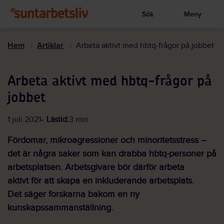
Sök
Meny
Visa sökruta
Hoppa
till
Hem
Artiklar
Arbeta aktivt med hbtq-frågor på jobbet
huvudinnehållet
Arbeta aktivt med hbtq-frågor på
jobbet
1 juli 2021
Lästid:
3 min
Fördomar, mikroagressioner och minoritetsstress –
det är några saker som kan drabba hbtq-personer på
arbetsplatsen. Arbetsgivare bör därför arbeta
aktivt för att skapa en inkluderande arbetsplats.
Det säger forskarna bakom en ny
kunskapssammanställning.