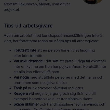
arbetsmiljökunskap, Mynak, som driver
projektet.
Tips till arbetsgivare
Även om arbetet med kunskapssammanställningen inte är
klart, har författarna redan nu några tips till arbetsgivare:
Förutsätt inte
att en person har en viss läggning
eller könsidentitet.
Var inkluderande
i ditt sätt att prata. Fråga till exempel
inte en kvinna om hon har pojkvän/man. Förutsätt inte
att alla kan eller vill få barn.
Var noga
med att tilltala personer med det namn och
pronomen som de själva önskar.
Tänk på
hur klädkoder påverkar individer.
Reagera vid
negativ jargong och säg ifrån vid till
exempel homofobiska eller transfobiska skämt.
Skapa riktlinjer
och handlingsplaner som används och
är levande. De får inte bara finnas på papper.