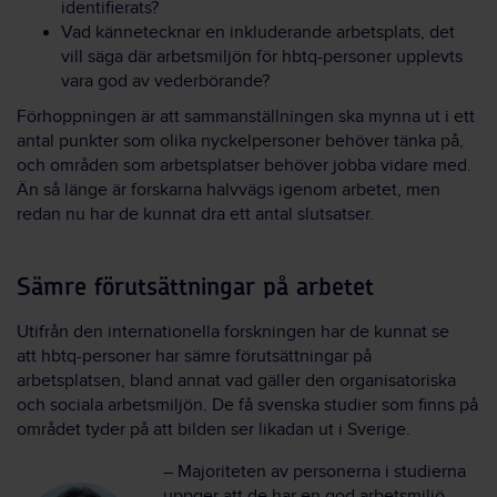
identifierats?
Vad kännetecknar en inkluderande arbetsplats, det
vill säga där arbetsmiljön för hbtq-personer upplevts
vara god av vederbörande?
Förhoppningen är att sammanställningen ska mynna ut i ett
antal punkter som olika nyckelpersoner behöver tänka på,
och områden som arbetsplatser behöver jobba vidare med.
Än så länge är forskarna halvvägs igenom arbetet, men
redan nu har de kunnat dra ett antal slutsatser.
Sämre förutsättningar på arbetet
Utifrån den internationella forskningen har de kunnat se
att hbtq-personer har sämre förutsättningar på
arbetsplatsen, bland annat vad gäller den organisatoriska
och sociala arbetsmiljön. De få svenska studier som finns på
området tyder på att bilden ser likadan ut i Sverige.
– Majoriteten av personerna i studierna
uppger att de har en god arbetsmiljö,