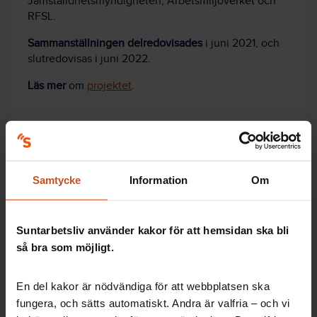
Jämställdhetsmyndigheten, Arbetsmiljöverket och
RFSL.
Sammanställningen delredovisades
i juni 2021, och
slutredovisas i juni 2022.
Läs mer
om
projektet
.
Stöd på vägen
Samtycke
Information
Om
Pratar ni om hur ni bemöter varandra på jobbet?
Starta dialogen genom att använda Suntarbetslivs
Suntarbetsliv använder kakor för att hemsidan ska bli
verktyg:
så bra som möjligt.
Här finns stöd för att jobba aktivt med den
organisatoriska och sociala arbetsmiljön (OSA)
En del kakor är nödvändiga för att webbplatsen ska
och motverka kränkande särbehandling.
fungera, och sätts automatiskt. Andra är valfria – och vi
Avsnittet är ur verktyget
OSA-kollen
.