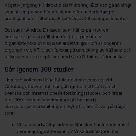
negativ jargong till direkt diskriminering. Det kan gå så långt
som att en person blir utesluten eller motarbetad på
arbetsplatsen – eller utsatt för våld av till exempel klienter.
Det säger Andrea Eriksson, som håller på med en
kunskapssammanställning om hbtq-personers
organisatoriska och sociala arbetsmiljö. Hon är docent i
ergonomi vid KTH, och forskar på utveckling av hållbara och
hälsosamma arbetsplatser med särskilt fokus på ledarskap.
Går igenom 300 studier
Hon och kollegan Sofia Björk, doktor i sociologi vid
Göteborgs universitet, har gått igenom ett stort antal
svenska och internationella forskningsstudier, och hittat
runt 300 stycken som kommer att tas med i
kunskapssammanställningen. Syftet är att få svar på frågor
som:
Vilka huvudsakliga arbetsmiljörisker har identifierats i
denna grupps arbetsmiljö? Vilka friskfaktorer har