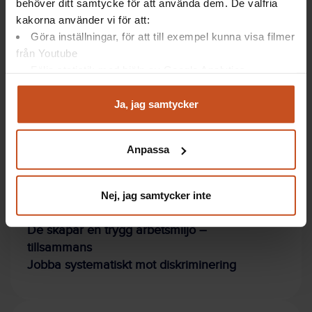
Med Vår arbetsmiljö gör ni en första enkel
behöver ditt samtycke för att använda dem. De valfria
kartläggning av arbetsmiljön
. Finns rutiner för
kakorna använder vi för att:
kränkande särbehandling? Se vad ni behöver
Göra inställningar, för att till exempel kunna visa filmer
arbeta vidare med!
från Youtube
För chefer och skyddsombud som vill lära sig
Följa statistik med hjälp av Google Analytics
mer om OSA finns
OSA-utbildningen
.
Analysera trafik för att kunna visa riktad information
och marknadsföring
Ja, jag samtycker
Du kan när som helst återta ditt godkännande genom att
klicka på ”hantera kakor” längst ner på sidan, eller mejla
Anpassa
integritet@suntarbetsliv.se.
Artiklar: Så gör andra
Nej, jag samtycker inte
Jobba aktivt mot sexuella trakasserier
De skapar en trygg arbetsmiljö –
tillsammans
Jobba systematiskt mot diskriminering