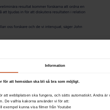
preliminära resultat kommer forskarna att ordna en
t bjudas in för att diskutera resultaten i relation
ellan oss forskare och de vi intervjuat, säger John
edningssystemen mer användbara för både chefer och
den.
av ett integrerat ledningssystem som lyfter
Att slippa ha separata system minskar dubbelarbete och
Information
år i strid med varandra – något som annars ofta är upp
antera och finna lösningar för.
 för att hemsidan ska bli så bra som möjligt.
em
kunskap, tips och råd om hur du kan organisera
r att webbplatsen ska fungera, och sätts automatiskt. Andra är va
. De valfria kakorna använder vi för att:
 till exempel kunna visa filmer från Youtube