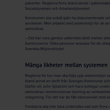
patienter. Reglerna finns bland annat i patientsäk
Socialstyrelsen och Arbetsmiljöverket.
Kommunen ska också själv ha dokumenterade rutine
avvikelser. Men arbetet med arbetsmiljö för de an
samordnas.
– Det kan vara ganska vattentäta skott mellan ar
kommunerna. Olika personer ansvarar för de olika
Svenska Miljöinstitutet.
Många likheter mellan systemen
Reglerna för hur man ska följa upp arbetsmiljön o
bland annat en skrift från Sveriges Kommuner oc
Därför vill John Sjöström och hans kollegor unde
samordnas i kommunernas styrning av verksamhete
integrering. För det har de fått ekonomiskt stöd a
Forskarna ska inte bara undersöka vad som finns 