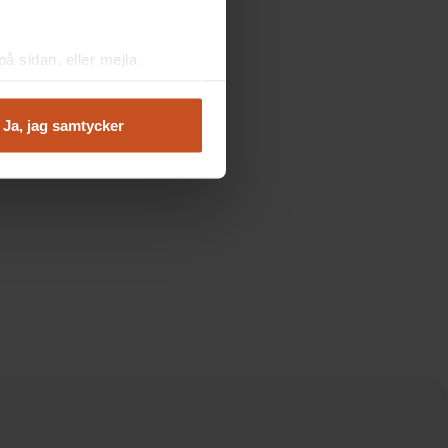
å sidan, eller mejla
Ja, jag samtycker