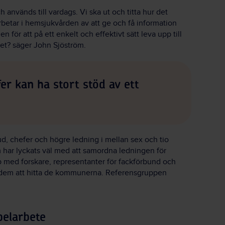
 används till vardags. Vi ska ut och titta hur det
rbetar i hemsjukvården av att ge och få information
 för att på ett enkelt och effektivt sätt leva upp till
et? säger John Sjöström.
r kan ha stort stöd av ett
, chefer och högre ledning i mellan sex och tio
ar lyckats väl med att samordna ledningen för
p med forskare, representanter för fackförbund och
 dem att hitta de kommunerna. Referensgruppen
belarbete