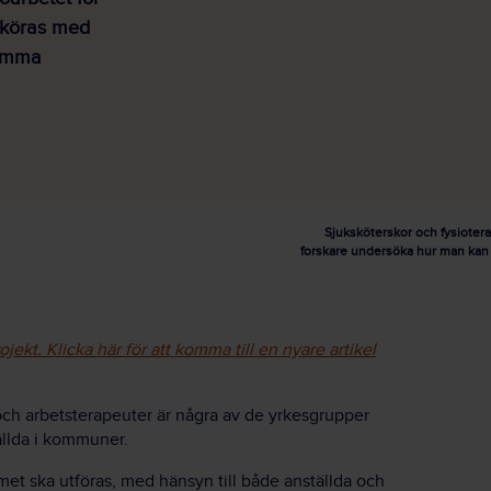
mköras med
samma
Sjuksköterskor och fysiote
forskare undersöka hur man kan 
jekt. Klicka här för att komma till en nyare artikel
och arbetsterapeuter är några av de yrkesgrupper
ällda i kommuner.
mmet ska utföras, med hänsyn till både anställda och