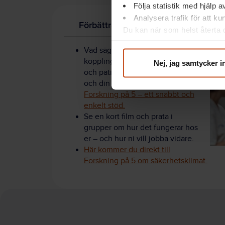
Följa statistik med hjälp 
Analysera trafik för att k
Förbättra ert säkerhetsklimat
Du kan när som helst återta d
integritet@suntarbetsliv.se.
Vad säger forskningen om
kopplingen mellan arbetsmiljö
Nej, jag samtycker i
och patientsäkerhet? Det kan du
och din arbetsgrupp ta del av i
Forskning på 5 – ett snabbt och
enkelt stöd.
Se en kort film och prata i
grupper om hur det fungerar hos
er – och hur ni vill jobba vidare.
Här kommer du direkt till
Forskning på 5 om säkerhetsklimat.