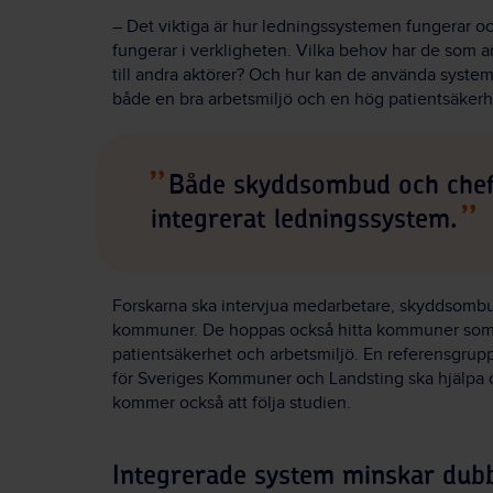
– Det viktiga är hur ledningssystemen fungerar och
fungerar i verkligheten. Vilka behov har de som a
till andra aktörer? Och hur kan de använda systemen
både en bra arbetsmiljö och en hög patientsäkerh
Både skyddsombud och chefe
integrerat ledningssystem.
Forskarna ska intervjua medarbetare, skyddsombud
kommuner. De hoppas också hitta kommuner som h
patientsäkerhet och arbetsmiljö. En referensgrup
för Sveriges Kommuner och Landsting ska hjälpa
kommer också att följa studien.
Integrerade system minskar dub