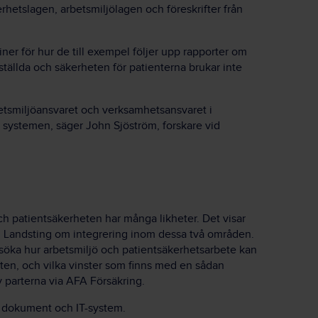
erhetslagen, arbetsmiljölagen och föreskrifter från
r för hur de till exempel följer upp rapporter om
ställda och säkerheten för patienterna brukar inte
betsmiljöansvaret och verksamhetsansvaret i
 systemen, säger John Sjöström, forskare vid
ch patientsäkerheten har många likheter. Det visar
h Landsting om integrering inom dessa två områden.
rsöka hur arbetsmiljö och patientsäkerhetsarbete kan
n, och vilka vinster som finns med en sådan
v parterna via AFA Försäkring.
i dokument och IT-system.