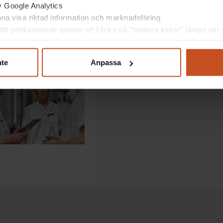
av Google Analytics
unna visa riktad information och marknadsföring
itt godkännande genom att klicka på ”hantera kakor” längst ner p
nte
Anpassa