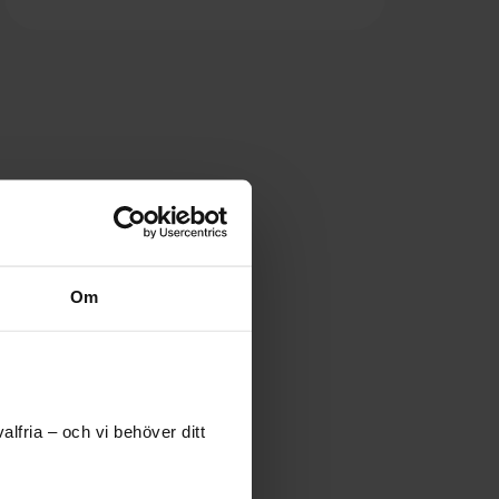
Om
lfria – och vi behöver ditt