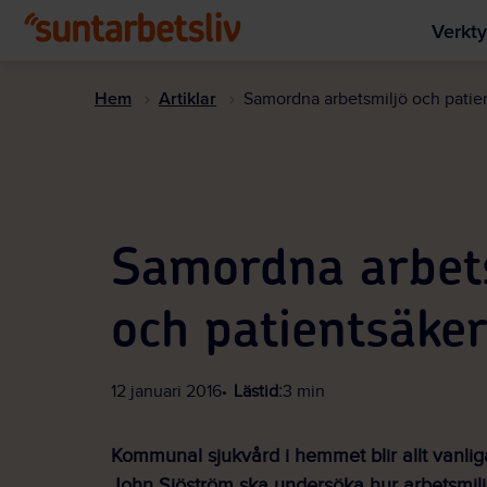
Verkty
Hem
Artiklar
Samordna arbetsmiljö och patie
Samordna arbet
och patientsäke
12 januari 2016
Lästid:
3 min
Kommunal sjukvård i hemmet blir allt vanlig
John Sjöström ska undersöka hur arbetsmilj