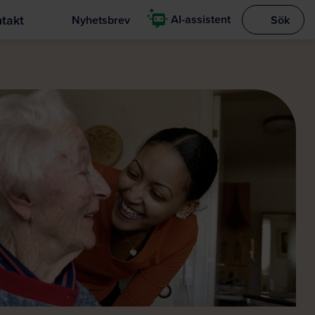
takt
AI-assistent
Nyhetsbrev
Sök
Visa sökrut