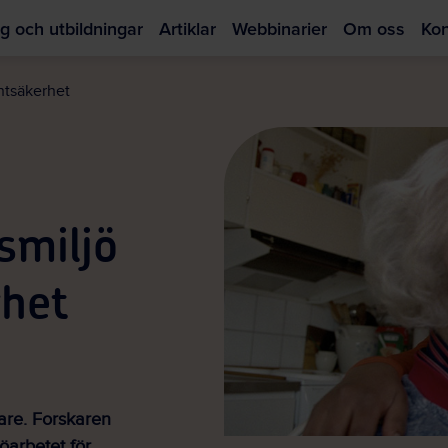
g och utbildningar
Artiklar
Webbinarier
Om oss
Kon
Hoppa
till
ntsäkerhet
huvudinnehållet
smiljö
rhet
are. Forskaren
öarbetet för