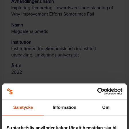
Avhandlingens namn
Exploring Tampering: Towards an Understanding of
Why Improvement Efforts Sometimes Fail
Namn
Magdalena Smeds
Institution
Institutionen för ekonomisk och industriell
utveckling, Linköpings universitet
Årtal
2022
Prata om stress i arbetsgruppen
Samtycke
Information
Om
Suntarbetslivs verktyg
Stressdialogen
ger er en
Suntarbetsliv använder kakor för att hemsidan ska bli