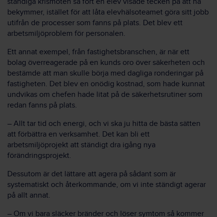
ständiga krismöten så fort en elev visade tecken på att ha
bekymmer, istället för att låta elevhälsoteamet göra sitt jobb
utifrån de processer som fanns på plats. Det blev ett
arbetsmiljöproblem för personalen.
Ett annat exempel, från fastighetsbranschen, är när ett
bolag överreagerade på en kunds oro över säkerheten och
bestämde att man skulle börja med dagliga ronderingar på
fastigheten. Det blev en onödig kostnad, som hade kunnat
undvikas om chefen hade litat på de säkerhetsrutiner som
redan fanns på plats.
– Allt tar tid och energi, och vi ska ju hitta de bästa sätten
att förbättra en verksamhet. Det kan bli ett
arbetsmiljöprojekt att ständigt dra igång nya
förändringsprojekt.
Dessutom är det lättare att agera på sådant som är
systematiskt och återkommande, om vi inte ständigt agerar
på allt annat.
– Om vi bara släcker bränder och löser symtom så kommer