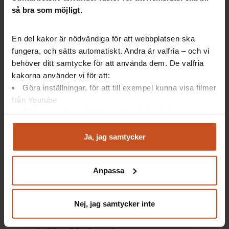
gemensam förståelse för vad
så bra som möjligt.
stress är.
Här får ni stöd i att komma fram
En del kakor är nödvändiga för att webbplatsen ska
till hur ni vill ha det och vad ni
fungera, och sätts automatiskt. Andra är valfria – och vi
behöver jobba vidare med.
behöver ditt samtycke för att använda dem. De valfria
kakorna använder vi för att:
Lär er mer om stress – här
Göra inställningar, för att till exempel kunna visa filmer
finns fakta om hur stress fungerar.
Välj ett av tre områden att arbeta med i er
från Youtube
grupp: tidiga signaler på stress, orsaker till
Följa statistik med hjälp av Google Analytics
stress eller hur ni kan arbeta förebyggande.
Analysera trafik för att kunna visa riktad information
och marknadsföring
Ja, jag samtycker
Klicka här för att utforska Stressdialogen
Du kan när som helst återta ditt godkännande genom att
klicka på ”hantera kakor” längst ner på sidan, eller mejla
Anpassa
integritet@suntarbetsliv.se.
Nej, jag samtycker inte