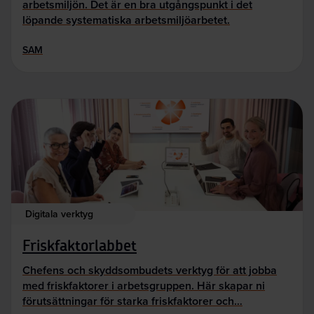
arbetsmiljön. Det är en bra utgångspunkt i det
löpande systematiska arbetsmiljöarbetet.
SAM
Digitala verktyg
Friskfaktorlabbet
Chefens och skyddsombudets verktyg för att jobba
med friskfaktorer i arbetsgruppen. Här skapar ni
förutsättningar för starka friskfaktorer och…