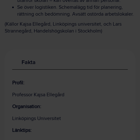
utanför skolan – kan övertas av annan personal.
Se över logistiken. Schemalägg tid för planering,
rättning och bedömning. Avsätt ostörda arbetslokaler.
(Källor Kajsa Ellegård, Linköpings universitet, och Lars
Strannegård, Handelshögskolan i Stockholm)
Fakta
Profil:
Professor Kajsa Ellegård
Organisation:
Linköpings Universitet
Länktips: