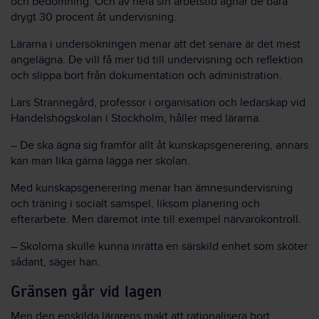
och bedömning. Och av hela sin arbetstid ägnar de bara
drygt 30 procent åt undervisning.
Lärarna i undersökningen menar att det senare är det mest
angelägna. De vill få mer tid till undervisning och reflektion
och slippa bort från dokumentation och administration.
Lars Strannegård, professor i organisation och ledarskap vid
Handelshögskolan i Stockholm, håller med lärarna.
– De ska ägna sig framför allt åt kunskapsgenerering, annars
kan man lika gärna lägga ner skolan.
Med kunskapsgenerering menar han ämnesundervisning
och träning i socialt samspel, liksom planering och
efterarbete. Men däremot inte till exempel närvarokontroll.
– Skolorna skulle kunna inrätta en särskild enhet som sköter
sådant, säger han.
Gränsen går vid lagen
Men den enskilda lärarens makt att rationalisera bort