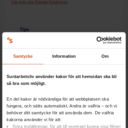
Läs mer om Kajsas forskning
Tips
Så här kan du öka fokus på undervisningen
Samtycke
Information
Om
Lärare och skolledning kan tillsammans göra en
förteckning över lärarnas alla arbetsuppgifter.
De som inte direkt stärker elevernas lärande –
Suntarbetsliv använder kakor för att hemsidan ska bli
kanske närvarokontroll, rastvakt, kontakter med
så bra som möjligt.
aktörer utanför skolan – kan övertas av annan
personal.
Se över logistiken. Schemalägg tid för
En del kakor är nödvändiga för att webbplatsen ska
planering, rättning och bedömning. Avsätt
fungera, och sätts automatiskt. Andra är valfria – och vi
ostörda arbetslokaler.
behöver ditt samtycke för att använda dem. De valfria
(Källor Kajsa Ellegård, Linköpings universitet, och
kakorna använder vi för att:
Lars Strannegård, Handelshögskolan i Stockholm)
Göra inställningar, för att till exempel kunna visa filmer