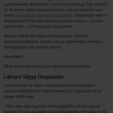
nyrenoverade skollokaler i centrala Linköping. Från start för
tre år sedan deltar högstadieskolan i ett pilotprojekt som
testar
nya modeller för lärares arbetstid
. Dåvarande rektorn
önskade full frihet med större ansvar för lärarna – så som
det var förr – och hoppade på projektet.
Skolan införde ett lokalt arbetstidsavtal med full
förtroendearbetstid. Avtalet har nu utvärderats i enkäter,
fokusgrupper och genom samtal.
Resultatet?
Både lärare och ledning är nöjda och vill fortsätta.
Lättare lägga livspusslet
Carina Edman är lärare i matematik/no och medlem i
Lärarnas Riksförbund. Hon förklarar hur livspusslet nu är
lättare att få ihop.
– Man kan sätta sig med arbetsuppgifter när det passar,
kanske gå iväg på dagen på ett läkarbesök och jobba in på