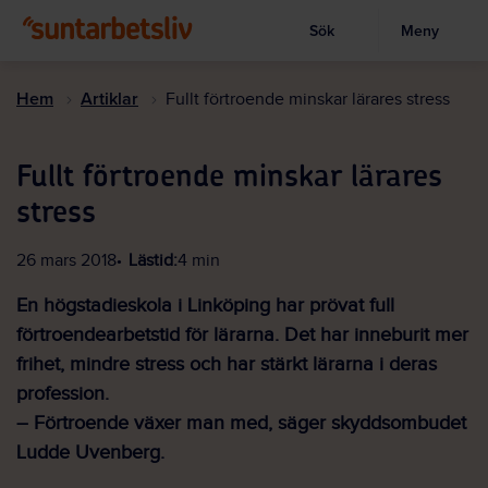
Sök
Meny
Visa sökruta
Hoppa
till
Hem
Artiklar
Fullt förtroende minskar lärares stress
huvudinnehållet
Fullt förtroende minskar lärares
stress
26 mars 2018
Lästid:
4 min
En högstadieskola i Linköping har prövat full
förtroendearbetstid för lärarna. Det har inneburit mer
frihet, mindre stress och har stärkt lärarna i deras
profession.
– Förtroende växer man med, säger skyddsombudet
Ludde Uvenberg.