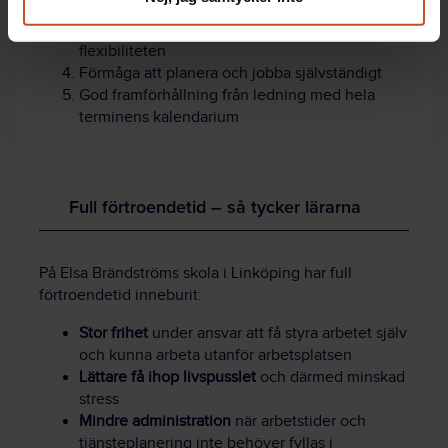
Tydliga uppdragsbeskrivningar
Att man som person kan hantera ansvaret och
flexibiliteten
Förmåga att planera och jobba självständigt
God framförhållning från ledning med hela
terminens kalendarium
Full förtroendetid – så tycker lärarna
På Elsa Brändströms skola i Linköping har full
förtroendetid inneburit:
Stor frihet
under ansvar att få styra arbetet själv
och kunna arbeta utanför arbetsplatsen
Lättare få ihop livspusslet
och därmed minskad
stress
Mindre administration
när arbetstider och
tjänsteplanering inte behöver fyllas i