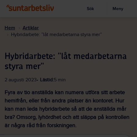
Sök
Meny
Visa sökruta
Hoppa
till
Hem
Artiklar
huvudinnehållet
Hybridarbete: ”låt medarbetarna styra mer”
Hybridarbete: "låt medarbetarna
styra mer"
2 augusti 2023
Lästid:
5 min
Fyra av tio anställda kan numera utföra sitt arbete
hemifrån, eller från andra platser än kontoret. Hur
kan man leda hybridarbete så att de anställda mår
bra? Omsorg, lyhördhet och att släppa på kontrollen
är några råd från forskningen.