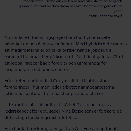
medarbetare. Därför kan chefen behöva visa större omsorg och
lyssna in mer vad medarbetarna behöver för att kunna göra ett bra
jobb.
Foto: Johnér bildbyrå
Nu startar ett forskningsprojekt om hur hybridarbete
påverkar de anställdas välmående. Med hybridarbete menas
att medarbetarna är på olika platser när de jobbar, till
exempel hemma eller på kontoret. Det här utspridda sättet
att jobba innebär både fördelar och utmaningar för
medarbetarna och deras chefer.
För chefer innebär det här nya sättet att jobba stora
förändringar i hur man leder arbetet när medarbetarna
jobbar på kontoret, hemma eller på andra platser.
– Teamet är ofta utspritt och då behöver man anpassa
ledarskapet efter det, säger Nina Bozic som är forskare på
det statliga forskningsinstitutet Rise.
Hon har fått forskningspengar från Afa Försäkring för att