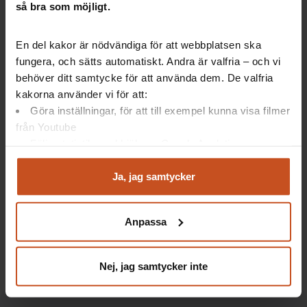
så bra som möjligt.
Artiklar: Så gör andra
En del kakor är nödvändiga för att webbplatsen ska
fungera, och sätts automatiskt. Andra är valfria – och vi
5 avstämningar som minskar stressen
behöver ditt samtycke för att använda dem. De valfria
Arvika testar kollegiala samtal mot
kakorna använder vi för att:
stress
Göra inställningar, för att till exempel kunna visa filmer
Fyra sätt att främja återhämtning
från Youtube
Följa statistik med hjälp av Google Analytics
Analysera trafik för att kunna visa riktad information
och marknadsföring
Artiklar: Forskning
Ja, jag samtycker
Du kan när som helst återta ditt godkännande genom att
klicka på ”hantera kakor” längst ner på sidan, eller mejla
Anställda blir piggare med åren
Anpassa
integritet@suntarbetsliv.se.
Kollegiala samtal minskade stressen
Utmattning – det går att komma tillbaka
Nej, jag samtycker inte