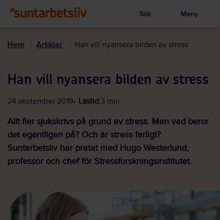
Sök
Meny
Visa sökruta
Hoppa
till
Hem
Artiklar
Han vill nyansera bilden av stress
huvudinnehållet
Han vill nyansera bilden av stress
24 september 2019
Lästid:
3 min
Allt fler sjukskrivs på grund av stress. Men vad beror
det egentligen på? Och är stress farligt?
Suntarbetsliv har pratat med Hugo Westerlund,
professor och chef för Stressforskningsinstitutet.