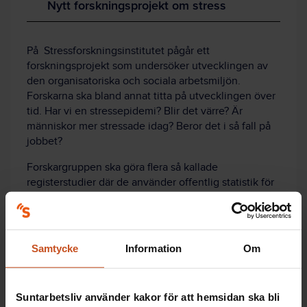
Nytt forskningsprojekt om stress
På Stressforskningsinstitutet pågår ett
forskningsprojekt som undersöker utvecklingen av
den organisatoriska och sociala arbetsmiljön.
Forskarna ska bland annat titta på utvecklingen över
tid. Har vi en stressepidemi? Blir det värre? Är
människor mer stressade idag? Beror det i så fall på
jobbet?
Forskargruppen ska göra flera så kallade
registerstudier där de använder offentlig statistik för
att besvara de frågorna.
Källa: Hugo Westerlund, professor och chef för
Stressforskningsinstitutet
Samtycke
Information
Om
Suntarbetsliv använder kakor för att hemsidan ska bli