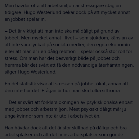
Man hävdar ofta att arbetsmiljön är stressigare idag än
tidigare. Hugo Westerlund pekar dock på att mycket annat
än jobbet spelar in.
– Det är viktigt att man inte ska må dåligt på grund av
jobbet. Men mycket annat i livet – som sjukdom, känslan av
att inte vara lyckad på sociala medier, den egna ekonomin
eller att man är i en dålig relation – spelar också stor roll för
stress. Om man har det besvärligt både på jobbet och
hemma blir det svårt att få den nödvändiga återhämtningen,
säger Hugo Westerlund.
En del statistik visar att stressen på jobbet ökat, annan att
den inte har det. Frågan är hur man ska tolka siffrorna.
– Det är svårt att förklara ökningen av psykisk ohälsa enbart
med jobbet och arbetsmiljön. Mest psykiskt dåligt mår ju
unga kvinnor som inte är ute i arbetslivet än.
Han hävdar dock att det är stor skillnad på dåliga och bra
arbetsplatser och att det finns arbetsplatser som gör de