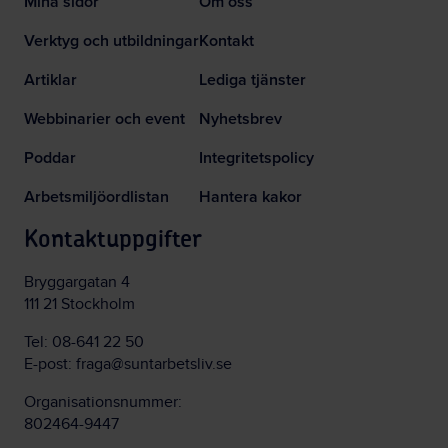
Mina sidor
Om oss
Verktyg och utbildningar
Kontakt
Artiklar
Lediga tjänster
Webbinarier och event
Nyhetsbrev
Poddar
Integritetspolicy
Arbetsmiljöordlistan
Hantera kakor
Kontaktuppgifter
Bryggargatan 4
111 21 Stockholm
Tel:
08-641 22 50
E-post:
fraga@suntarbetsliv.se
Organisationsnummer:
802464-9447