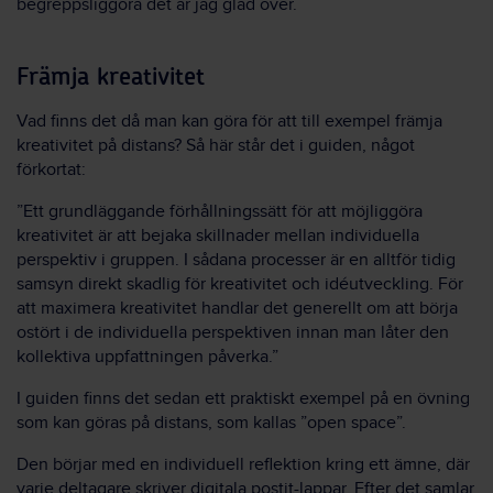
begreppsliggöra det är jag glad över.
Främja kreativitet
Vad finns det då man kan göra för att till exempel främja
kreativitet på distans? Så här står det i guiden, något
förkortat:
”Ett grundläggande förhållningssätt för att möjliggöra
kreativitet är att bejaka skillnader mellan individuella
perspektiv i gruppen. I sådana processer är en alltför tidig
samsyn direkt skadlig för kreativitet och idéutveckling. För
att maximera kreativitet handlar det generellt om att börja
ostört i de individuella perspektiven innan man låter den
kollektiva uppfattningen påverka.”
I guiden finns det sedan ett praktiskt exempel på en övning
som kan göras på distans, som kallas ”open space”.
Den börjar med en individuell reflektion kring ett ämne, där
varje deltagare skriver digitala postit-lappar. Efter det samlar