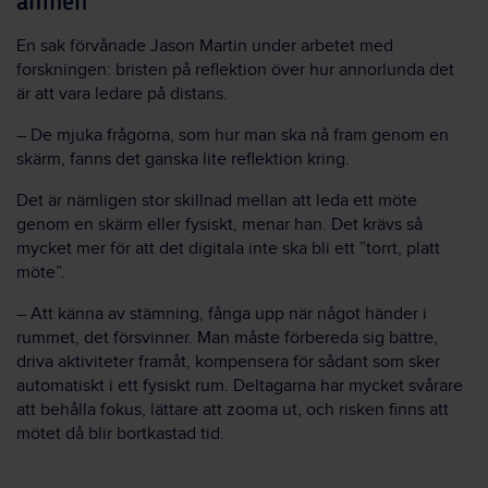
ämnen
En sak förvånade Jason Martin under arbetet med
forskningen: bristen på reflektion över hur annorlunda det
är att vara ledare på distans.
– De mjuka frågorna, som hur man ska nå fram genom en
skärm, fanns det ganska lite reflektion kring.
Det är nämligen stor skillnad mellan att leda ett möte
genom en skärm eller fysiskt, menar han. Det krävs så
mycket mer för att det digitala inte ska bli ett ”torrt, platt
möte”.
– Att känna av stämning, fånga upp när något händer i
rummet, det försvinner. Man måste förbereda sig bättre,
driva aktiviteter framåt, kompensera för sådant som sker
automatiskt i ett fysiskt rum. Deltagarna har mycket svårare
att behålla fokus, lättare att zooma ut, och risken finns att
mötet då blir bortkastad tid.