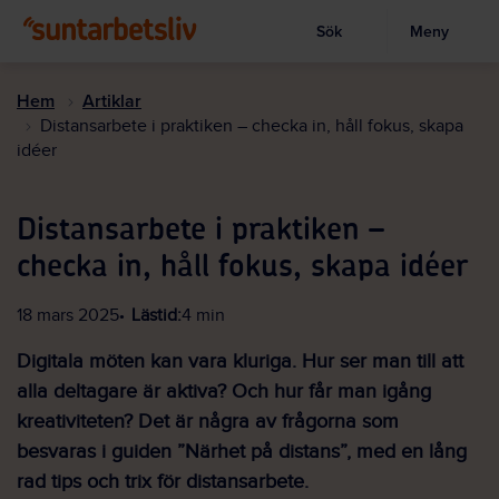
Sök
Meny
Visa sökruta
Hoppa
till
Hem
Artiklar
huvudinnehållet
Distansarbete i praktiken – checka in, håll fokus, skapa
idéer
Distansarbete i praktiken –
checka in, håll fokus, skapa idéer
18 mars 2025
Lästid:
4 min
Digitala möten kan vara kluriga. Hur ser man till att
alla deltagare är aktiva? Och hur får man igång
kreativiteten? Det är några av frågorna som
besvaras i guiden ”Närhet på distans”, med en lång
rad tips och trix för distansarbete.