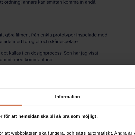
ätt ordning, annars kan smittan komma in ändå.
 att göra filmen, från enkla prototyper inspelade med
spelade med fotograf och skådespelare.
 det kallas i en designprocess. Sen har jag visat
 kommit med kommentarer.
 och praktiska problem som behövde lösas. Vi
ar ställer man ryggsäcken? Var ska man hänga visiret
 pratade även om skoskydden – när ska de av
Information
 den här undersökande designprocessen har
 för att hemsidan ska bli så bra som möjligt.
r att webbplatsen ska fungera, och sätts automatiskt. Andra är va