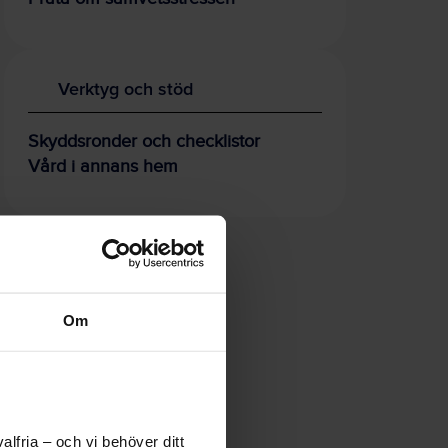
Verktyg och stöd
Skyddsronder och checklistor
Vård i annans hem
Om
lfria – och vi behöver ditt