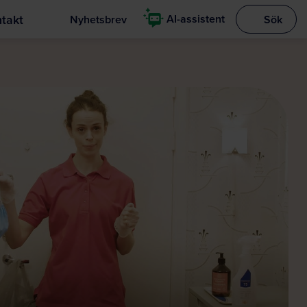
takt
AI-assistent
Nyhetsbrev
Sök
Visa sökrut