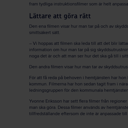
fram tydliga instruktionsfilmer som är helt anpass
Lättare att göra rätt
Den ena filmen visar hur man tar på och av skydd
smittsäkert sätt.
– Vi hoppas att filmen ska leda till att det blir lättare
information om hur man tar på sig skyddsutrustnin
noga det är och att man ser hur det ska gå till i 
Den andra filmen visar hur man tar av skyddsutrus
För att få reda på behoven i hemtjänsten har hon 
kommun. Filmerna har hon sedan tagit fram i när
ledningsgruppen för den kommunala hemtjänsten
Yvonne Eriksson har sett flera filmer från regioner 
man ska göra. Dessa filmer används av hemtjänste
tillfredställande eftersom de inte är anpassade ti