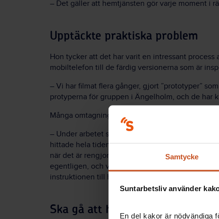
– Det gäller att hemtjänsten gör varje moment i r
Upptäckte praktiska problem
Hon tycker att det har varit en intressant process
mobiltelefon till de färdig versionerna som är in
– Vi har filmat flera gånger, gjort ”prototyper” som
protyperna för gruppen i Ängelholm, och de har
Många omtagningar blev det.
– Under arbetet såg de ansvariga många konkreta
hittade hela tiden nya detaljer som skulle med. V
när det är rengjort? När ska händerna spritas? Vi
Samtycke
egentligen, och var gör man av dem sen? Genom
instruktionen till hemtjänsten utvecklats.
Suntarbetsliv använder kakor
Ska gå att härma steg för steg
En del kakor är nödvändiga fö