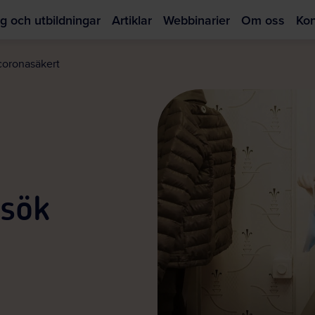
g och utbildningar
Artiklar
Webbinarier
Om oss
Kon
Hoppa
till
coronasäkert
huvudinnehållet
sök