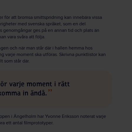
er för att bromsa smittspridning kan innebära vissa
vårigheter med svenska språket, som en del
ns genomgångar ges på en annan tid och plats än
n vara svåra att följa.
ngen och när man står där i hallen hemma hos
g varje moment ska utföras. Skrivna punktlistor kan
lt som står där.
gör varje moment i rätt
 komma in ändå.
uppen i Ängelholm har Yvonne Eriksson noterat varje
 ett antal filmprototyper.