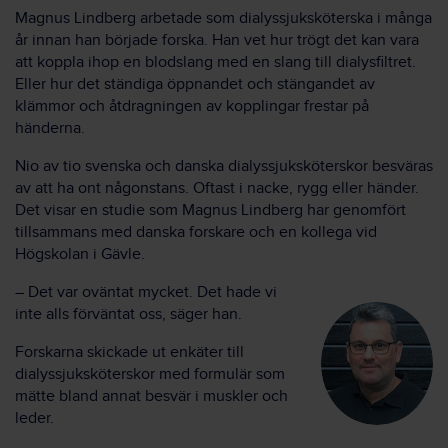
Magnus Lindberg arbetade som dialyssjuksköterska i många
år innan han började forska. Han vet hur trögt det kan vara
att koppla ihop en blodslang med en slang till dialysfiltret.
Eller hur det ständiga öppnandet och stängandet av
klämmor och åtdragningen av kopplingar frestar på
händerna.
Nio av tio svenska och danska dialyssjuksköterskor besväras
av att ha ont någonstans. Oftast i nacke, rygg eller händer.
Det visar en studie som Magnus Lindberg har genomfört
tillsammans med danska forskare och en kollega vid
Högskolan i Gävle.
– Det var oväntat mycket. Det hade vi
inte alls förväntat oss, säger han.
Forskarna skickade ut enkäter till
dialyssjuksköterskor med formulär som
mätte bland annat besvär i muskler och
leder.