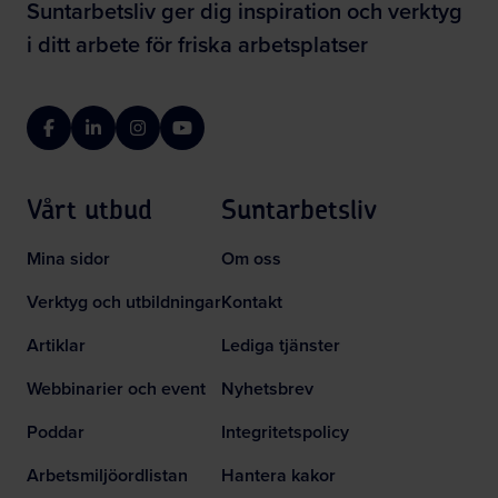
Suntarbetsliv ger dig inspiration och verktyg
i ditt arbete för friska arbetsplatser
Facebook
LinkedIn
Instagram
YouTube
Vårt utbud
Suntarbetsliv
Mina sidor
Om oss
Verktyg och utbildningar
Kontakt
Artiklar
Lediga tjänster
Webbinarier och event
Nyhetsbrev
Poddar
Integritetspolicy
Arbetsmiljöordlistan
Hantera kakor