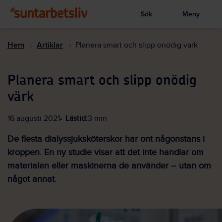
Sök
Meny
Visa sökruta
Hoppa
till
Hem
Artiklar
Planera smart och slipp onödig värk
huvudinnehållet
Planera smart och slipp onödig
värk
16 augusti 2021
Lästid:
3 min
De flesta dialyssjuksköterskor har ont någonstans i
kroppen. En ny studie visar att det inte handlar om
materialen eller maskinerna de använder – utan om
något annat.