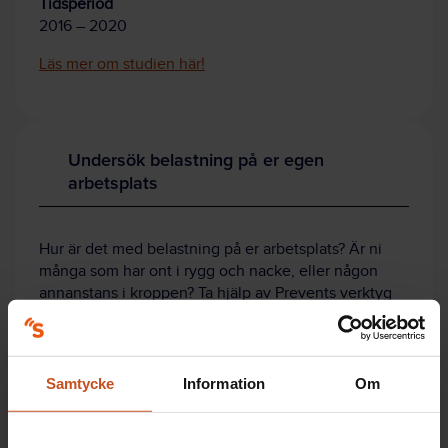
Tidsperiod
2016 – 2020
Läs mer om studien här!
Undersök belastning på er egen
arbetsplats
Hur är det med belastning på er arbetsplats? Är ni
många som har ont i rygg och nacke, eller någon
annanstans i kroppen? Ta hjälp av Prevents verktyg
Ergonomi på rätt sätt!
Verktyget hjälper
er att
Samtycke
Information
Om
Planera en