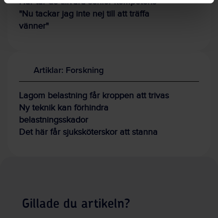
Här tar de tillvara senior kompetens
"Nu tackar jag inte nej till att träffa
vänner"
Artiklar: Forskning
Lagom belastning får kroppen att trivas
Ny teknik kan förhindra
belastningsskador
Det här får sjuksköterskor att stanna
Gillade du artikeln?