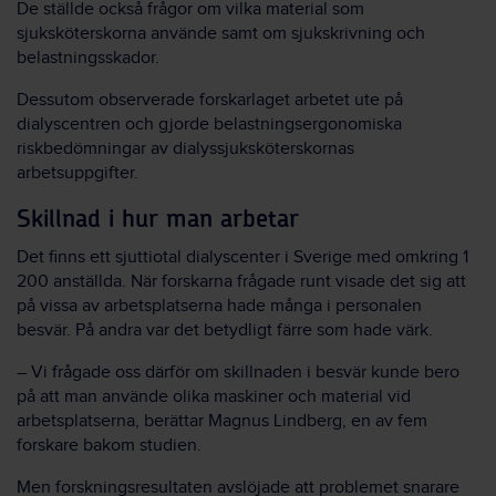
De ställde också frågor om vilka material som
sjuksköterskorna använde samt om sjukskrivning och
belastningsskador.
Dessutom observerade forskarlaget arbetet ute på
dialyscentren och gjorde belastningsergonomiska
riskbedömningar av dialyssjuksköterskornas
arbetsuppgifter.
Skillnad i hur man arbetar
Det finns ett sjuttiotal dialyscenter i Sverige med omkring 1
200 anställda. När forskarna frågade runt visade det sig att
på vissa av arbetsplatserna hade många i personalen
besvär. På andra var det betydligt färre som hade värk.
– Vi frågade oss därför om skillnaden i besvär kunde bero
på att man använde olika maskiner och material vid
arbetsplatserna, berättar Magnus Lindberg, en av fem
forskare bakom studien.
Men forskningsresultaten avslöjade att problemet snarare