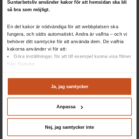
Suntarbetsliv använder kakor för att hemsidan ska bli
så bra som möjligt.
undersökning
En del kakor är nödvändiga för att webbplatsen ska
Undersöka och bedöma riskerna för
fungera, och sätts automatiskt. Andra är valfria – och vi
belastningsskador
behöver ditt samtycke för att använda dem. De valfria
Göra en handlingsplan för att åtgärda riskerna
kakorna använder vi för att:
Kontrollera åtgärderna
Göra inställningar, för att till exempel kunna visa filmer
Här hittar du verktyget Ergonomi på rätt sätt.
från Youtube
Följa statistik med hjälp av Google Analytics
Analysera trafik för att kunna visa riktad information
och marknadsföring
Ja, jag samtycker
Du kan när som helst återta ditt godkännande genom att
klicka på ”hantera kakor” längst ner på sidan, eller mejla
Anpassa
Artiklar: Så gör andra
integritet@suntarbetsliv.se.
Arbetsväxling håller Lyckseles städare
Nej, jag samtycker inte
friska