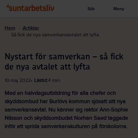
Sök
Meny
Visa sökruta
Hoppa
till
Hem
Artiklar
huvudinnehållet
Så fick de nya samverkansavtalet att lyfta
Nystart för samverkan – så fick
de nya avtalet att lyfta
10 maj 2022
Lästid:
4 min
Med en halvdagsutbildning för alla chefer och
skyddsombud har Burlövs kommun sjösatt sitt nya
samverkansavtal. Nu känner sig rektor Ann-Sophie
Nilsson och skyddsombudet Norhan Saed taggade
inför att sprida samverkanskulturen på förskolorna.