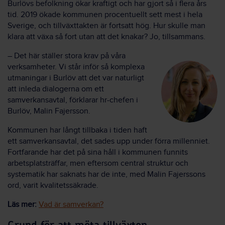
Burlövs befolkning ökar kraftigt och har gjort så i flera års
tid. 2019 ökade kommunen procentuellt sett mest i hela
Sverige, och tillväxttakten är fortsatt hög. Hur skulle man
klara att växa så fort utan att det knakar? Jo, tillsammans.
– Det här ställer stora krav på våra
verksamheter. Vi står inför så komplexa
utmaningar i Burlöv att det var naturligt
att inleda dialogerna om ett
samverkansavtal, förklarar hr-chefen i
Burlöv, Malin Fajersson.
Kommunen har långt tillbaka i tiden haft
ett samverkansavtal, det sades upp under förra millenniet.
Fortfarande har det på sina håll i kommunen funnits
arbetsplatsträffar, men eftersom central struktur och
systematik har saknats har de inte, med Malin Fajerssons
ord, varit kvalitetssäkrade.
Läs mer:
Vad är samverkan?