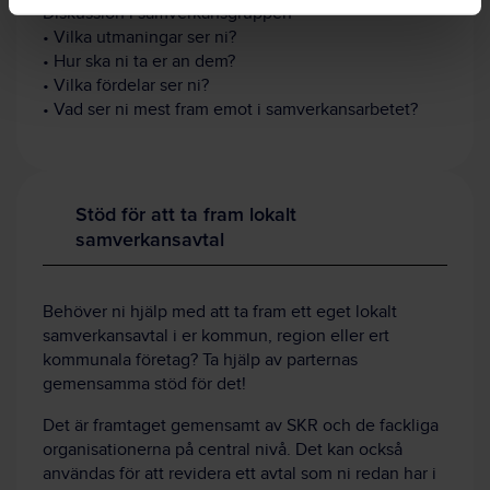
Diskussion i samverkansgruppen
• Vilka utmaningar ser ni?
• Hur ska ni ta er an dem?
• Vilka fördelar ser ni?
• Vad ser ni mest fram emot i samverkansarbetet?
Stöd för att ta fram lokalt
samverkansavtal
Behöver ni hjälp med att ta fram ett eget lokalt
samverkansavtal i er kommun, region eller ert
kommunala företag? Ta hjälp av parternas
gemensamma stöd för det!
Det är framtaget gemensamt av SKR och de fackliga
organisationerna på central nivå. Det kan också
användas för att revidera ett avtal som ni redan har i