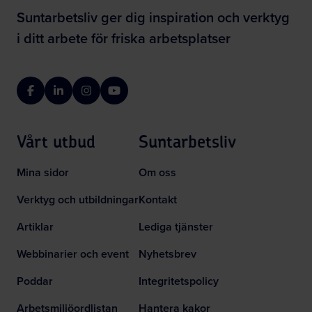
Suntarbetsliv ger dig inspiration och verktyg
i ditt arbete för friska arbetsplatser
Facebook
LinkedIn
Instagram
YouTube
Vårt utbud
Suntarbetsliv
Mina sidor
Om oss
Verktyg och utbildningar
Kontakt
Artiklar
Lediga tjänster
Webbinarier och event
Nyhetsbrev
Poddar
Integritetspolicy
Arbetsmiljöordlistan
Hantera kakor