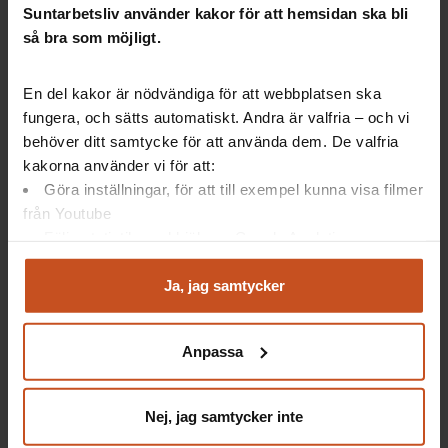
Suntarbetsliv använder kakor för att hemsidan ska bli
Allas vårt gemensamma ansvar och roller
Övning: Hur kan ni som samverkansgrupp,
så bra som möjligt.
gemensamt och i era olika roller, bidra till och skapa
förutsättningar för medarbetarna att utgöra grunden
En del kakor är nödvändiga för att webbplatsen ska
för framgångsrik samverkan?
fungera, och sätts automatiskt. Andra är valfria – och vi
behöver ditt samtycke för att använda dem. De valfria
Den goda dialogen
Övning:
kakorna använder vi för att:
• Titta på filmen Bättre möten
Göra inställningar, för att till exempel kunna visa filmer
• Vad kan ni tänka på i era samtal för att stärka
från Youtube
kommunikationen i era möten?
Följa statistik med hjälp av Google Analytics
• Kan ni redan nu börja använda er av perspektiven?
Analysera trafik för att kunna visa riktad information
och marknadsföring
Ja, jag samtycker
Samverkan som process
Du kan när som helst återta ditt godkännande genom att
Övning:
klicka på ”hantera kakor” längst ner på sidan, eller mejla
• Vilka utvecklingsfrågor/ärenden kommer vara
Anpassa
aktuella att arbeta med i samverkan första året?
integritet@suntarbetsliv.se.
• Hur gör ni detta på bästa sätt?
• Hur lyfts det in på arbetsplatsträffar?
Nej, jag samtycker inte
Avslutning och reflektion