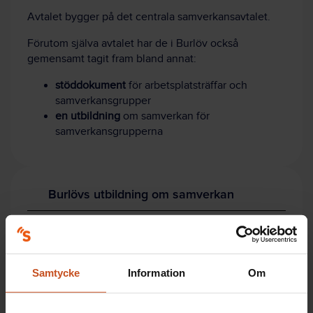
Avtalet bygger på det centrala samverkansavtalet.
Förutom själva avtalet har de i Burlöv också
gemensamt tagit fram bland annat:
stöddokument
för arbetsplatsträffar och
samverkansgrupper
en utbildning
om samverkan för
samverkansgrupperna
Burlövs utbildning om samverkan
Det här innehåller Burlövs utbildning om samverkan:
Framgångsrik samverkan
Samtycke
Information
Om
Bakgrund, syfte och vägledning till
samverkansavtalet.