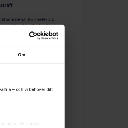
sträff
 stödmaterial för chefer vid
bar
vägledning för struktur av
la bidrar
Om
lfria – och vi behöver ditt
å sidan, eller mejla