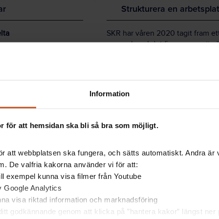
ar
Strukturera en arbetsplat
lta
SKR har våren 2020 tagit fram ett
samverkan. I det finns en använd
er krockar mötet med
arbetsplatsträffar
. Ur innehållet:
kande inte störs av
Förmedla information
Skapa givande möten där al
Information
timulera olika sätt att
Inbjudan
 exempel bikupor eller
Dagordning
Dialogform
 för att hemsidan ska bli så bra som möjligt.
lka som kommer till tals.
Årsplanering
a eller måste några stå?
Fackligt perspektiv
Tydlighet om beslut
r att webbplatsen ska fungera, och sätts automatiskt. Andra är va
Dokumentation
. De valfria kakorna använder vi för att:
Utvärdering
 till exempel kunna visa filmer från Youtube
av Google Analytics
unna visa riktad information och marknadsföring
n APT.
itt godkännande genom att klicka på ”hantera kakor” längst ner p
 informationen