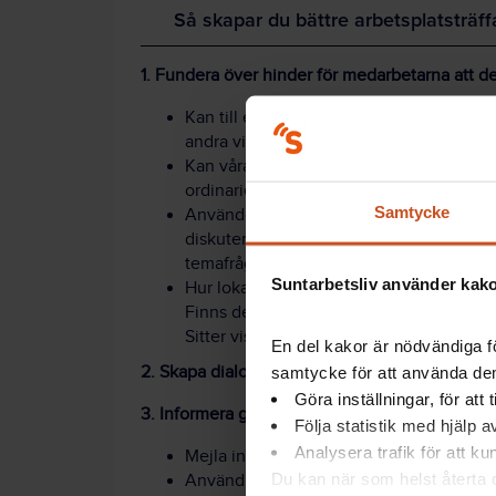
Så skapar du bättre arbetsplatsträff
1. Fundera över hinder för medarbetarna att de
Kan till exempel nattarbetare delta, ell
andra viktiga möten för personalen?
Kan våra APT förläggas så att de medver
ordinarie verksamhet?
Samtycke
Använder gruppen några metoder för att s
diskutera de ämnen som tas upp som till
temafrågor eller ”laget runt”?
Suntarbetsliv använder kakor
Hur lokalen är utformad spelar roll för vi
Finns det plats för alla deltagare att sitt
Sitter vissa med ryggen mot andra?
En del kakor är nödvändiga fö
2. Skapa dialog under mötet
samtycke för att använda dem
Göra inställningar, för att
3. Informera genom andra kanaler
Följa statistik med hjälp 
Analysera trafik för att k
Mejla informationen till deltagarna inna
Du kan när som helst återta d
Använd en anslagstavla för den senaste