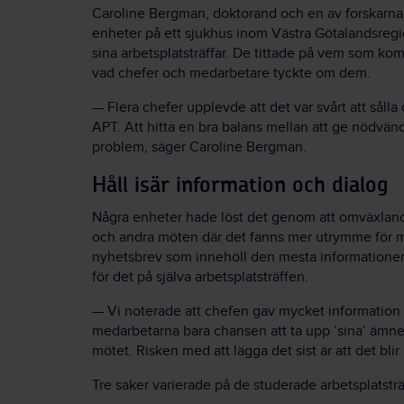
Caroline Bergman, doktorand och en av forskarna b
enheter på ett sjukhus inom Västra Götalandsreg
sina arbetsplatsträffar. De tittade på vem som ko
vad chefer och medarbetare tyckte om dem.
— Flera chefer upplevde att det var svårt att sålla
APT. Att hitta en bra balans mellan att ge nödvänd
problem, säger Caroline Bergman.
Håll isär information och dialog
Några enheter hade löst det genom att omväxlan
och andra möten där det fanns mer utrymme för m
nyhetsbrev som innehöll den mesta informationen
för det på själva arbetsplatsträffen.
— Vi noterade att chefen gav mycket information 
medarbetarna bara chansen att ta upp ’sina’ ämne
mötet. Risken med att lägga det sist är att det blir 
Tre saker varierade på de studerade arbetsplatsträ