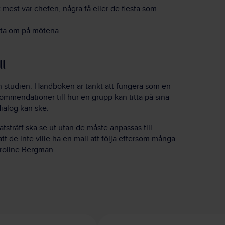
est var chefen, några få eller de flesta som
rata om på mötena
ll
ån studien. Handboken är tänkt att fungera som en
mmendationer till hur en grupp kan titta på sina
dialog kan ske.
tsträff ska se ut utan de måste anpassas till
t de inte ville ha en mall att följa eftersom många
aroline Bergman.