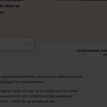
 Nu finns en
en
Caroline Bergman, forsk
un
 regelbundna tillfällen att prata om sådant som rör
iljöfrågor för medarbetarna.
faktiskt leder till det, är ett ämne som det finns
r stressmedicin och vid Sahlgrenska akademin i
010 – 2012 för att ta reda på det.