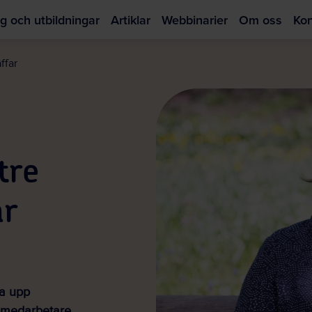
g och utbildningar
Artiklar
Webbinarier
Om oss
Kon
Hoppa
till
ffar
huvudinnehållet
tre
ar
ta upp
h medarbetare