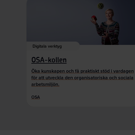
Digitala verktyg
OSA-kollen
Öka kunskapen och få praktiskt stöd i vardagen
för att utveckla den organisatoriska och sociala
arbetsmiljön.
OSA