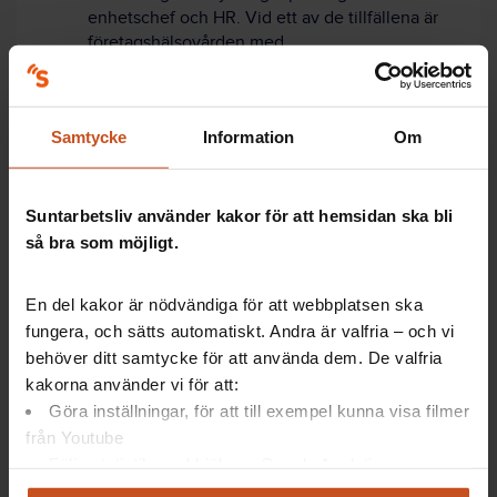
enhetschef och HR. Vid ett av de tillfällena är
företagshälsovården med.
Cheferna får hjälp att prioritera hälsofrämjande
åtgärder.
Därefter gör HR en sammanfattning och analys
Samtycke
Information
Om
på avdelningsnivå.
Sammanfattningarna presenteras för den lokala
samverkansgruppen och ledningsgruppen.
Suntarbetsliv använder kakor för att hemsidan ska bli
så bra som möjligt.
Ta stöd av HR!
En del kakor är nödvändiga för att webbplatsen ska
fungera, och sätts automatiskt. Andra är valfria – och vi
behöver ditt samtycke för att använda dem. De valfria
Hur arbetar ni
kakorna använder vi för att:
systematiskt med
arbetsmiljön? Och
Göra inställningar, för att till exempel kunna visa filmer
hur kan HR stötta?
från Youtube
Följa statistik med hjälp av Google Analytics
Börja utforska med
Analysera trafik för att kunna visa riktad information