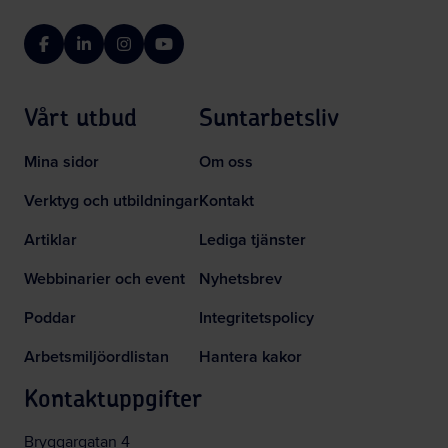
Facebook
LinkedIn
Instagram
YouTube
Vårt utbud
Suntarbetsliv
Mina sidor
Om oss
Verktyg och utbildningar
Kontakt
Artiklar
Lediga tjänster
Webbinarier och event
Nyhetsbrev
Poddar
Integritetspolicy
Arbetsmiljöordlistan
Hantera kakor
Kontaktuppgifter
Bryggargatan 4