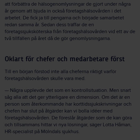
att förbättra de hälsogenomlysningar de gjort under några
år genom att bjuda in också företagshälsovården i det
arbetet. De fick ja till pengarna och började samarbetet
redan samma år. Sedan dess träffar de en
företagssjuksköterska från företagshälsovården vid ett av de
två tillfällen på året då de gör genomlysningarna.
Oklart för chefer och medarbetare först
Till en början förstod inte alla cheferna riktigt varför
företagshälsovården skulle vara med.
— Några upplevde det som en kontrollsituation. Men snart
såg alla att det ger ytterligare en dimension. Om det är en
person som återkommande har korttidssjukskrivningar och
chefen har slut på åtgärder kan vi bolla idéer med
företagshälsovården. De föreslår åtgärder som de kan göra
och tillsammans hittar vi nya lösningar, säger Lotta Håman,
HR-specialist på Mölndals sjukhus.