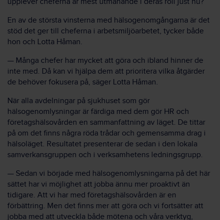
upplever cheferna är mest utmanande i deras roll just nu?
En av de största vinsterna med hälsogenomgångarna är det
stöd det ger till cheferna i arbetsmiljöarbetet, tycker både
hon och Lotta Håman.
— Många chefer har mycket att göra och ibland hinner de
inte med. Då kan vi hjälpa dem att prioritera vilka åtgärder
de behöver fokusera på, säger Lotta Håman.
När alla avdelningar på sjukhuset som gör
hälsogenomlysningar är färdiga med dem gör HR och
företagshälsovården en sammanfattning av läget. De tittar
på om det finns några röda trådar och gemensamma drag i
hälsoläget. Resultatet presenterar de sedan i den lokala
samverkansgruppen och i verksamhetens ledningsgrupp.
— Sedan vi började med hälsogenomlysningarna på det här
sättet har vi möjlighet att jobba ännu mer proaktivt än
tidigare. Att vi har med företagshälsovården är en
förbättring. Men det finns mer att göra och vi fortsätter att
jobba med att utveckla både mötena och våra verktyg,