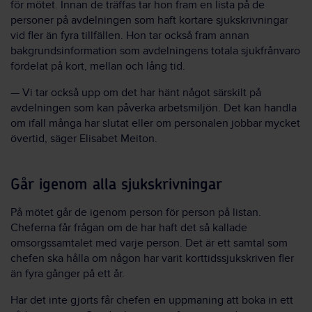
för mötet. Innan de träffas tar hon fram en lista på de
personer på avdelningen som haft kortare sjukskrivningar
vid fler än fyra tillfällen. Hon tar också fram annan
bakgrundsinformation som avdelningens totala sjukfrånvaro
fördelat på kort, mellan och lång tid.
— Vi tar också upp om det har hänt något särskilt på
avdelningen som kan påverka arbetsmiljön. Det kan handla
om ifall många har slutat eller om personalen jobbar mycket
övertid, säger Elisabet Meiton.
Går igenom alla sjukskrivningar
På mötet går de igenom person för person på listan.
Cheferna får frågan om de har haft det så kallade
omsorgssamtalet med varje person. Det är ett samtal som
chefen ska hålla om någon har varit korttidssjukskriven fler
än fyra gånger på ett år.
Har det inte gjorts får chefen en uppmaning att boka in ett