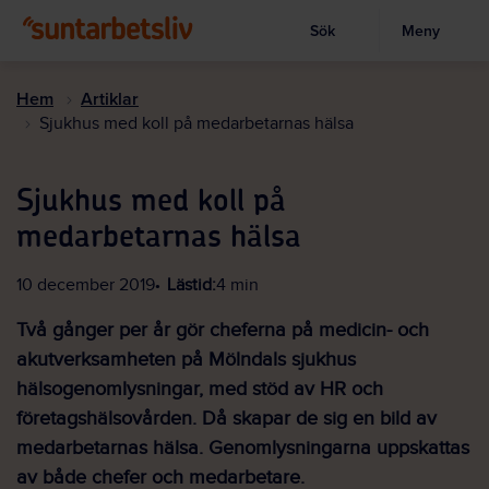
Sök
Meny
Visa sökruta
Hoppa
till
Hem
Artiklar
huvudinnehållet
Sjukhus med koll på medarbetarnas hälsa
Sjukhus med koll på
medarbetarnas hälsa
10 december 2019
Lästid:
4 min
Två gånger per år gör cheferna på medicin- och
akutverksamheten på Mölndals sjukhus
hälsogenomlysningar, med stöd av HR och
företagshälsovården. Då skapar de sig en bild av
medarbetarnas hälsa. Genomlysningarna uppskattas
av både chefer och medarbetare.