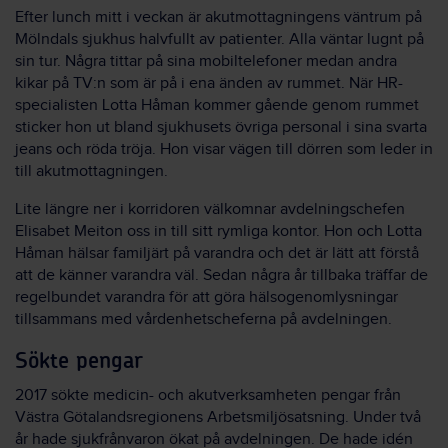
Efter lunch mitt i veckan är akutmottagningens väntrum på
Mölndals sjukhus halvfullt av patienter. Alla väntar lugnt på
sin tur. Några tittar på sina mobiltelefoner medan andra
kikar på TV:n som är på i ena änden av rummet. När HR-
specialisten Lotta Håman kommer gående genom rummet
sticker hon ut bland sjukhusets övriga personal i sina svarta
jeans och röda tröja. Hon visar vägen till dörren som leder in
till akutmottagningen.
Lite längre ner i korridoren välkomnar avdelningschefen
Elisabet Meiton oss in till sitt rymliga kontor. Hon och Lotta
Håman hälsar familjärt på varandra och det är lätt att förstå
att de känner varandra väl. Sedan några år tillbaka träffar de
regelbundet varandra för att göra hälsogenomlysningar
tillsammans med vårdenhetscheferna på avdelningen.
Sökte pengar
2017 sökte medicin- och akutverksamheten pengar från
Västra Götalandsregionens Arbetsmiljösatsning. Under två
år hade sjukfrånvaron ökat på avdelningen. De hade idén