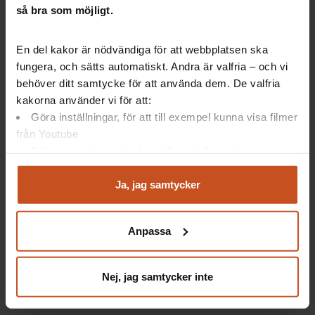
så bra som möjligt.
Ett lokalt samverkansavtal reglerar hur samverkan i
till exempel en region ska gå till.
En del kakor är nödvändiga för att webbplatsen ska
Det tecknas mellan arbetsgivaren och fackliga parter.
fungera, och sätts automatiskt. Andra är valfria – och vi
behöver ditt samtycke för att använda dem. De valfria
Har ni planer på ett nytt samverkansavtal? Här finns
kakorna använder vi för att:
stöd att få hos SKR!
Göra inställningar, för att till exempel kunna visa filmer
från Youtube
Följa statistik med hjälp av Google Analytics
Analysera trafik för att kunna visa riktad information
Kompletteras med stödmaterial
och marknadsföring
Ja, jag samtycker
Du kan när som helst återta ditt godkännande genom att
klicka på ”hantera kakor” längst ner på sidan, eller mejla
Förutom själva avtalet så har regionen och
Anpassa
integritet@suntarbetsliv.se.
fackförbunden också tagit fram ett gediget
stödmaterial, för att hjälpa till med implementeringen
av avtalet.
Nej, jag samtycker inte
Här finns bland annat: