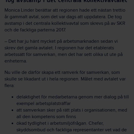
Tog avstamp i det centrala kollektivavtalet
Monica Linder berättar att regionen hade ett nästan trettio
år gammalt avtal, som det var dags att uppdatera. De tog
avstamp i det centrala kollektivavtal som skrevs på av SKR
och de fackliga parterna 2017.
– Det har ju hänt mycket på arbetsmarknaden sedan vi
skrev det gamla avtalet. I regionen har det etablerats
arbetssätt för samverkan, men det har sett olika ut ute på
enheterna.
Nu ville de därför skapa ett ramverk för samverkan, som
skulle se likadant ut i hela regionen. Målet med avtalet var
flera:
delaktighet för medarbetarna genom mer dialog på till
exempel arbetsplatsträffar
att samverkan sker på rätt plats i organisationen, med
all den kompetens som finns
ökad tydlighet i arbetsmiljöfrågan. Chefer,
skyddsombud och fackliga representanter vet vad de