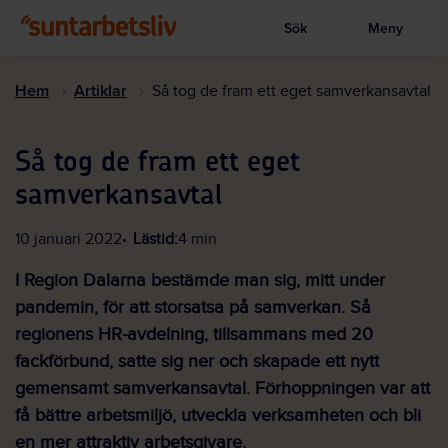
Sök
Meny
Visa sökruta
Hoppa
till
Hem
Artiklar
Så tog de fram ett eget samverkansavtal
huvudinnehållet
Så tog de fram ett eget
samverkansavtal
10 januari 2022
Lästid:
4 min
I Region Dalarna bestämde man sig, mitt under
pandemin, för att storsatsa på samverkan. Så
regionens HR-avdelning, tillsammans med 20
fackförbund, satte sig ner och skapade ett nytt
gemensamt samverkansavtal. Förhoppningen var att
få bättre arbetsmiljö, utveckla verksamheten och bli
en mer attraktiv arbetsgivare.