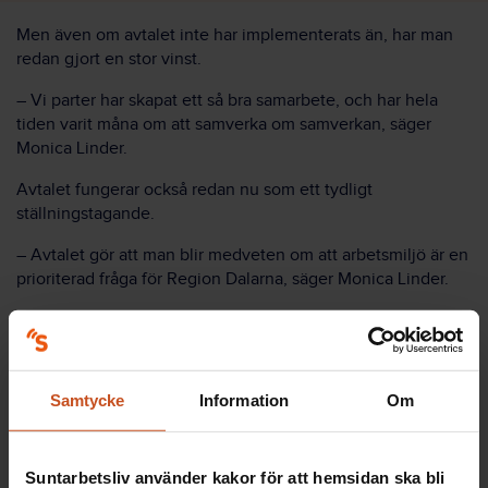
Men även om avtalet inte har implementerats än, har man
redan gjort en stor vinst.
– Vi parter har skapat ett så bra samarbete, och har hela
tiden varit måna om att samverka om samverkan, säger
Monica Linder.
Avtalet fungerar också redan nu som ett tydligt
ställningstagande.
– Avtalet gör att man blir medveten om att arbetsmiljö är en
prioriterad fråga för Region Dalarna, säger Monica Linder.
– Det gör det också tydligt att vi parter arbetar som en
enhet, säger Marion Vaeggemose.
Samtycke
Information
Om
Lokalt samverkansavtal
Suntarbetsliv använder kakor för att hemsidan ska bli