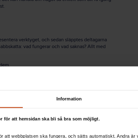
st.
presentera verktyget, och sedan släpptes deltagarna
 snabbskatta: vad fungerar och vad saknas? Allt med
 dem.
 och bara pratade och pratade. Det var nästan svårt
arbetsplatserna, direkt efter dagens slut.
Information
re. Nu är tanken att de ska fortsätta och ha dialog
 för att hemsidan ska bli så bra som möjligt.
ller
r att webbplatsen ska fungera, och sätts automatiskt. Andra är va