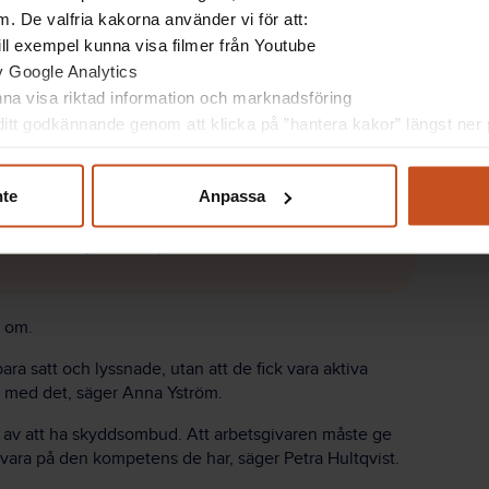
. De valfria kakorna använder vi för att:
h förståelse mellan chef och skyddsombud.
 till exempel kunna visa filmer från Youtube
av Google Analytics
ill, och hur viktigt det är att kroka arm och lyssna på
unna visa riktad information och marknadsföring
n sitter på en enorm kunskapsbank, säger Anna
itt godkännande genom att klicka på ”hantera kakor” längst ner p
nte
Anpassa
 samverkan kan leda till, och
arm och lyssna på varandra
s om.
ra satt och lyssnade, utan att de fick vara aktiva
n med det, säger Anna Yström.
en av att ha skyddsombud. Att arbetsgivaren måste ge
a vara på den kompetens de har, säger Petra Hultqvist.