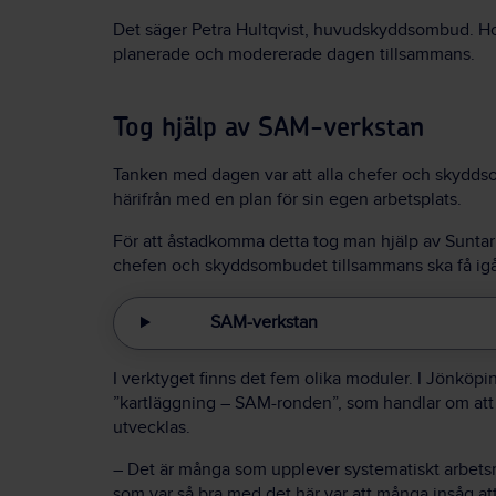
Det säger Petra Hultqvist, huvudskyddsombud. H
planerade och modererade dagen tillsammans.
Tog hjälp av SAM-verkstan
Tanken med dagen var att alla chefer och skydds
härifrån med en plan för sin egen arbetsplats.
För att åstadkomma detta tog man hjälp av Suntarbe
chefen och skyddsombudet tillsammans ska få igån
SAM-verkstan
I verktyget finns det fem olika moduler. I Jönkö
”kartläggning – SAM-ronden”, som handlar om att 
utvecklas.
– Det är många som upplever systematiskt arbetsm
som var så bra med det här var att många insåg at