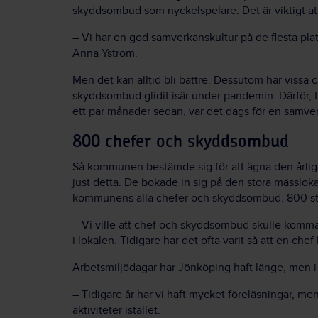
skyddsombud som nyckelspelare. Det är viktigt att
– Vi har en god samverkanskultur på de flesta plat
Anna Yström.
Men det kan alltid bli bättre. Dessutom har vissa 
skyddsombud glidit isär under pandemin. Därför, 
ett par månader sedan, var det dags för en samve
800 chefer och skyddsombud
Så kommunen bestämde sig för att ägna den årlig
just detta. De bokade in sig på den stora mässloka
kommunens alla chefer och skyddsombud. 800 styc
– Vi ville att chef och skyddsombud skulle komma 
i lokalen. Tidigare har det ofta varit så att en che
Arbetsmiljödagar har Jönköping haft länge, men i 
– Tidigare år har vi haft mycket föreläsningar, men
aktiviteter istället.