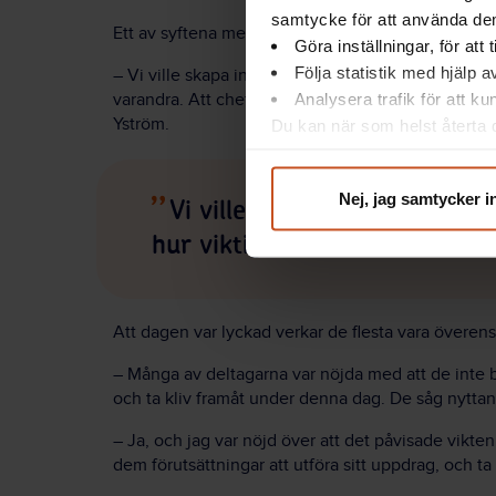
samtycke för att använda dem
Ett av syftena med dagen var att skapa dialog oc
Göra inställningar, för att
Följa statistik med hjälp 
– Vi ville skapa insikt om vad samverkan kan leda t
Analysera trafik för att k
varandra. Att chefer ska förstå att skyddsombude
Yström.
Du kan när som helst återta d
integritet@suntarbetsliv.se.
Nej, jag samtycker i
Vi ville skapa insikt om vad
hur viktigt det är att kroka 
Att dagen var lyckad verkar de flesta vara överen
– Många av deltagarna var nöjda med att de inte ba
och ta kliv framåt under denna dag. De såg nytta
– Ja, och jag var nöjd över att det påvisade vikt
dem förutsättningar att utföra sitt uppdrag, och t