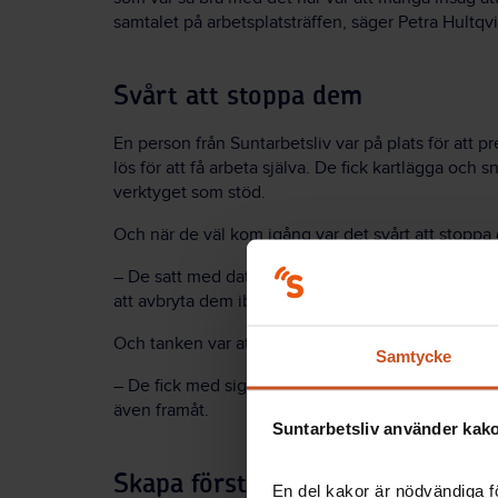
samtalet på arbetsplatsträffen, säger Petra Hultqvi
Svårt att stoppa dem
En person från Suntarbetsliv var på plats för att 
lös för att få arbeta själva. De fick kartlägga och
verktyget som stöd.
Och när de väl kom igång var det svårt att stoppa
– De satt med datorer eller med papper och penna
att avbryta dem ibland, fortsätter Petra Hultqvist.
Och tanken var att arbetet skulle fortsätta ute på 
Samtycke
– De fick med sig hem att prioritera och jobba vida
även framåt.
Suntarbetsliv använder kakor
Skapa förståelse för varandras ro
En del kakor är nödvändiga fö