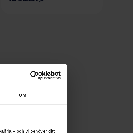
Om
lfria – och vi behöver ditt