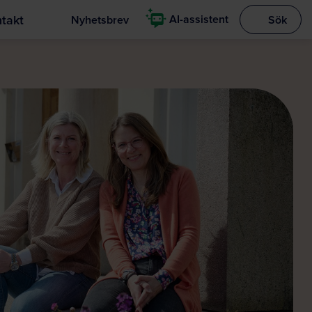
takt
AI-assistent
Nyhetsbrev
Sök
Visa sökrut