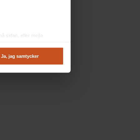
å sidan, eller mejla
Ja, jag samtycker