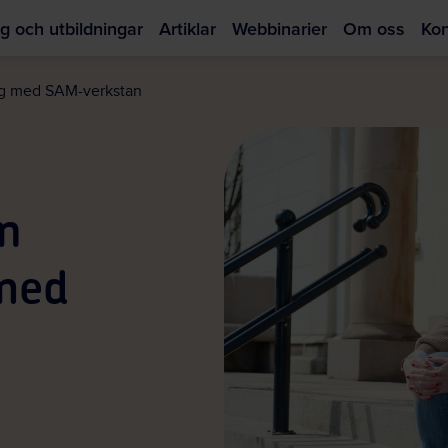
g och utbildningar
Artiklar
Webbinarier
Om oss
Kon
Hoppa
till
ag med SAM-verkstan
huvudinnehållet
n
med