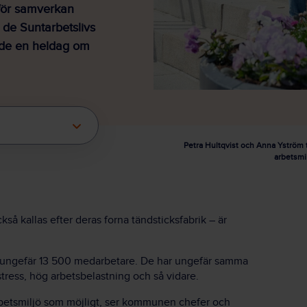
 för samverkan
de Suntarbetslivs
ade en heldag om
Petra Hultqvist och Anna Yström ty
arbetsmil
så kallas efter deras forna tändsticksfabrik – är
 ungefär 13 500 medarbetare. De har ungefär samma
tress, hög arbetsbelastning och så vidare.
rbetsmiljö som möjligt, ser kommunen chefer och