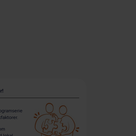
r!
rogramserie
kfaktorer.
 om
d lokal