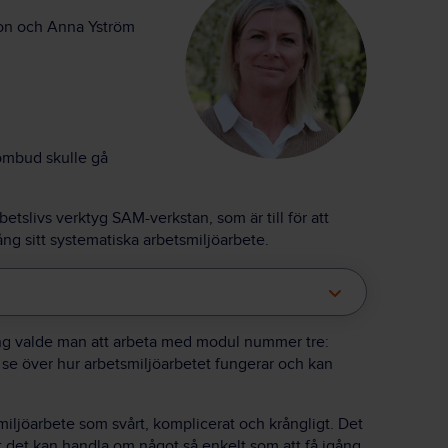
on och Anna Yström
ombud skulle gå
tslivs verktyg SAM-verkstan, som är till för att
g sitt systematiska arbetsmiljöarbete.
ping valde man att arbeta med modul nummer tre:
se över hur arbetsmiljöarbetet fungerar och kan
iljöarbete som svårt, komplicerat och krångligt. Det
t det kan handla om något så enkelt som att få igång