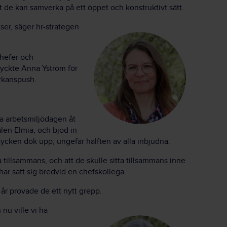
 de kan samverka på ett öppet och konstruktivt sätt.
ser, säger hr-strategen
chefer och
tyckte Anna Yström för
rkanspush.
a arbetsmiljödagen åt
len Elmia, och bjöd in
ken dök upp; ungefär hälften av alla inbjudna.
tillsammans, och att de skulle sitta tillsammans inne
f har satt sig bredvid en chefskollega.
år provade de ett nytt grepp.
 nu ville vi ha