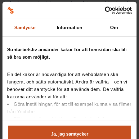
och att man lyckas integrera arbetsplatsperspektivet med
individperspektivet, på ett långsiktigt hållbart sätt.
– Det finns signaler som tyder på att
den skulle kunna
Samtycke
Information
Om
fungera.
Suntarbetsliv använder kakor för att hemsidan ska bli
Vill du läsa mer om riskorienterat arbetssätt? Här finns flera
så bra som möjligt.
artiklar på samma tema:
Stötta riskgrupper – få en friskare arbetsplats
En del kakor är nödvändiga för att webbplatsen ska
fungera, och sätts automatiskt. Andra är valfria – och vi
Tidiga insatser ger friskare medarbetare
behöver ditt samtycke för att använda dem. De valfria
Viktigt att välja rätt arbetsmiljöinsats
kakorna använder vi för att:
Göra inställningar, för att till exempel kunna visa filmer
Fyra tips för att hitta rätt arbetsmiljöåtgärd
från Youtube
Följa statistik med hjälp av Google Analytics
Analysera trafik för att kunna visa riktad information
och marknadsföring
Ja, jag samtycker
Kort om studien