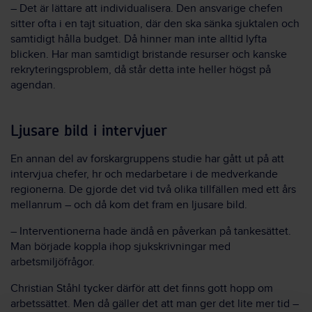
– Det är lättare att individualisera. Den ansvarige chefen
sitter ofta i en tajt situation, där den ska sänka sjuktalen och
samtidigt hålla budget. Då hinner man inte alltid lyfta
blicken. Har man samtidigt bristande resurser och kanske
rekryteringsproblem, då står detta inte heller högst på
agendan.
Ljusare bild i intervjuer
En annan del av forskargruppens studie har gått ut på att
intervjua chefer, hr och medarbetare i de medverkande
regionerna. De gjorde det vid två olika tillfällen med ett års
mellanrum – och då kom det fram en ljusare bild.
– Interventionerna hade ändå en påverkan på tankesättet.
Man började koppla ihop sjukskrivningar med
arbetsmiljöfrågor.
Christian Ståhl tycker därför att det finns gott hopp om
arbetssättet. Men då gäller det att man ger det lite mer tid –