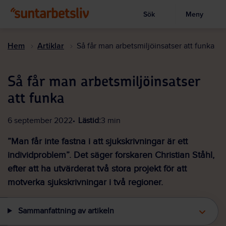
Sök
Meny
Visa sökruta
Hoppa
till
Hem
Artiklar
Så får man arbetsmiljöinsatser att funka
huvudinnehållet
Så får man arbetsmiljöinsatser
att funka
6 september 2022
Lästid:
3 min
”Man får inte fastna i att sjukskrivningar är ett
individproblem”. Det säger forskaren Christian Ståhl,
efter att ha utvärderat två stora projekt för att
motverka sjukskrivningar i två regioner.
Sammanfattning av artikeln