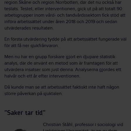
region Skåne och region Norrbotten, där det nu också har
testats. Testet, eller interventionen, gick ut på att totalt 90
arbetsgrupper inom vård- och tandvårdssektorn fick stöd att
införa arbetssät
t
et under åren 2018 och 2019 och sedan
utvärderades resultaten.
En första utvärdering tydde på att arbetssättet fungerade väl
för att få ner sjukfrånvaron.
Men nu har en grupp forskare gjort en djupare statistik
analys, där de använt en metod som är framtage
n
för att
utvärdera insatser som just denna. Analyserna gjordes ett
halvår och ett år efter interventionen.
Då kunde man se att arbetssättet faktiskt inte haft någon
större påverkan på sjuktalen.
”Saker tar tid”
Christian Ståhl, professor i sociologi vid