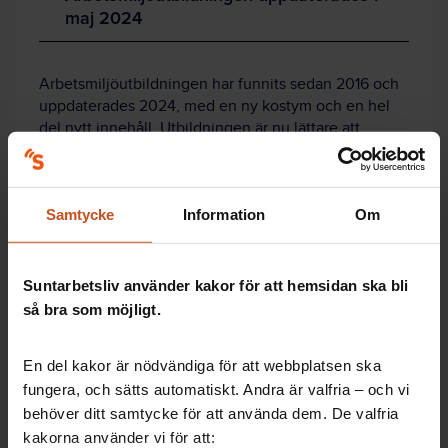
maj 2024
Arbetsmiljöutbildningen har funnits sedan 2016 och
uppdaterades 2024, med en ny kostym och en hel
del nytt innehåll. Utbildningen är nu lättare att
använda och lättare att anpassa.
– Vi har lyssnat in
användarna och
Samtycke
Information
Om
förbättrat. De vill
kunna anpassa efter
organisationens
Suntarbetsliv använder kakor för att hemsidan ska bli
behov. Det har vi
så bra som möjligt.
mött upp på flera
sätt, bland annat
genom ett
En del kakor är nödvändiga för att webbplatsen ska
lektionsupplägg. Det
fungera, och sätts automatiskt. Andra är valfria – och vi
säger Mia Busk, projektledare på Suntarbetsliv.
behöver ditt samtycke för att använda dem. De valfria
kakorna använder vi för att:
Några av nyheterna är: