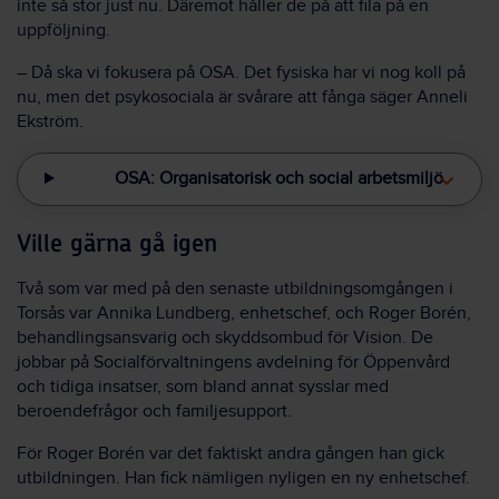
inte så stor just nu. Däremot håller de på att fila på en
uppföljning.
– Då ska vi fokusera på OSA. Det fysiska har vi nog koll på
nu, men det psykosociala är svårare att fånga säger Anneli
Ekström.
OSA: Organisatorisk och social arbetsmiljö
Ville gärna gå igen
Två som var med på den senaste utbildningsomgången i
Torsås var Annika Lundberg, enhetschef, och Roger Borén,
behandlingsansvarig och skyddsombud för Vision. De
jobbar på Socialförvaltningens avdelning för Öppenvård
och tidiga insatser, som bland annat sysslar med
beroendefrågor och familjesupport.
För Roger Borén var det faktiskt andra gången han gick
utbildningen. Han fick nämligen nyligen en ny enhetschef.