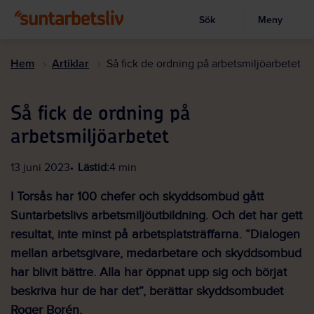
Sök
Meny
Visa sökruta
Hoppa
till
Hem
Artiklar
Så fick de ordning på arbetsmiljöarbetet
huvudinnehållet
Så fick de ordning på
arbetsmiljöarbetet
13 juni 2023
Lästid:
4 min
I Torsås har 100 chefer och skyddsombud gått
Suntarbetslivs arbetsmiljöutbildning. Och det har gett
resultat, inte minst på arbetsplatsträffarna. ”Dialogen
mellan arbetsgivare, medarbetare och skyddsombud
har blivit bättre. Alla har öppnat upp sig och börjat
beskriva hur de har det”, berättar skyddsombudet
Roger Borén.