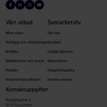
Facebook
LinkedIn
Instagram
YouTube
Vårt utbud
Suntarbetsliv
Mina sidor
Om oss
Verktyg och utbildningar
Kontakt
Artiklar
Lediga tjänster
Webbinarier och event
Nyhetsbrev
Poddar
Integritetspolicy
Arbetsmiljöordlistan
Hantera kakor
Kontaktuppgifter
Bryggargatan 4
111 21 Stockholm