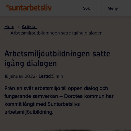
Sök
Meny
Visa sökruta
Hoppa
till
Hem
Artiklar
huvudinnehållet
Arbetsmiljöutbildningen satte igång dialogen
Arbetsmiljöutbildningen satte
igång dialogen
18 januari 2022
Lästid:
5 min
Från en svår arbetsmiljö till öppen dialog och
fungerande samverkan – Dorotea kommun har
kommit långt med Suntarbetslivs
arbetsmiljöutbildning.