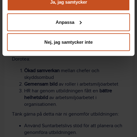
och marknadsföring
Ja, jag samtycker
arbetsmiljöutbildning.
Du kan när som helst återta ditt godkännande genom att
klicka på ”hantera kakor” längst ner på sidan, eller mejla
Anpassa
integritet@suntarbetsliv.se.
Tre viktiga vinster
Nej, jag samtycker inte
Tre viktiga vinster
med arbetsmiljöutbildningen i
Dorotea:
Ökad samverkan
mellan chefer och
skyddsombud
Gemensam bild
av roller i arbetsmiljöarbetet
HR har genom utbildningen fått en
bättre
helhetsbild
av arbetsmiljöarbetet i
organisationen.
Tänk gärna på detta när ni genomför utbildningen:
Använd Suntarbetslivs stöd för att planera och
genomföra utbildningen.