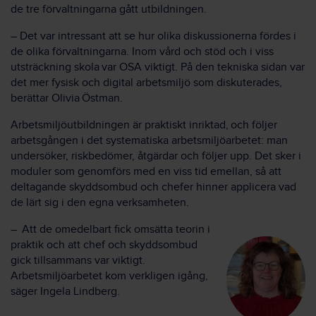
de tre förvaltningarna gått utbildningen.
– Det var intressant att se hur olika diskussionerna fördes i
de olika förvaltningarna. Inom vård och stöd och i viss
utsträckning skola var OSA viktigt. På den tekniska sidan var
det mer fysisk och digital arbetsmiljö som diskuterades,
berättar Olivia Östman.
Arbetsmiljöutbildningen är praktiskt inriktad, och följer
arbetsgången i det systematiska arbetsmiljöarbetet: man
undersöker, riskbedömer, åtgärdar och följer upp. Det sker i
moduler som genomförs med en viss tid emellan, så att
deltagande skyddsombud och chefer hinner applicera vad
de lärt sig i den egna verksamheten.
– Att de omedelbart fick omsätta teorin i
praktik och att chef och skyddsombud
gick tillsammans var viktigt.
Arbetsmiljöarbetet kom verkligen igång,
säger Ingela Lindberg.