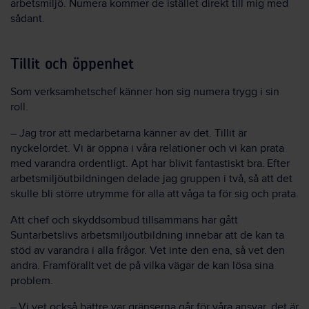
arbetsmiljö. Numera kommer de istället direkt till mig med
sådant.
Tillit och öppenhet
Som verksamhetschef känner hon sig numera trygg i sin
roll.
– Jag tror att medarbetarna känner av det. Tillit är
nyckelordet. Vi är öppna i våra relationer och vi kan prata
med varandra ordentligt. Apt har blivit fantastiskt bra. Efter
arbetsmiljöutbildningen delade jag gruppen i två, så att det
skulle bli större utrymme för alla att våga ta för sig och prata.
Att chef och skyddsombud tillsammans har gått
Suntarbetslivs arbetsmiljöutbildning innebär att de kan ta
stöd av varandra i alla frågor. Vet inte den ena, så vet den
andra. Framförallt vet de på vilka vägar de kan lösa sina
problem.
– Vi vet också bättre var gränserna går för våra ansvar, det är