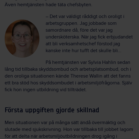
Även hemtjänsten hade täta chefsbyten.
– Det var väldigt råddigt och oroligt i
arbetsgruppen. Jag jobbade som
samordnare då, före det var jag
undersköterska. När jag fick erbjudandet
att bli verksamhetschef förstod jag
kanske inte hur tufft det skulle bli…
På hemtjänsten var Sylvia Hahlin sedan
lång tid tillbaka skyddsombud och arbetsplatsombud, och i
den oroliga situationen kände Therese Wallin att det fanns
ett bra stöd hos skyddsombudet i arbetsmiljöfrågorna. Själv
fick hon ingen utbildning vid tillträdet.
Första uppgiften gjorde skillnad
Men situationen var på många sätt ändå övermäktig och
slutade med sjukskrivning. Hon var tillbaka till jobbet lagom
för att delta när arbetsmiljöutbildningen drog igång i