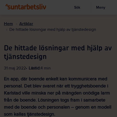
Sök
Meny
Visa sökruta
Hoppa
till
Hem
Artiklar
huvudinnehållet
De hittade lösningar med hjälp av tjänstedesign
De hittade lösningar med hjälp av
tjänstedesign
31 maj 2022
Lästid:
4 min
En app, där boende enkelt kan kommunicera med
personal. Det blev svaret när ett trygghetsboende i
Karlstad ville minska ner på mängden onödiga larm
från de boende. Lösningen togs fram i samarbete
med de boende och personalen – genom en modell
som kallas tjänstedesign.