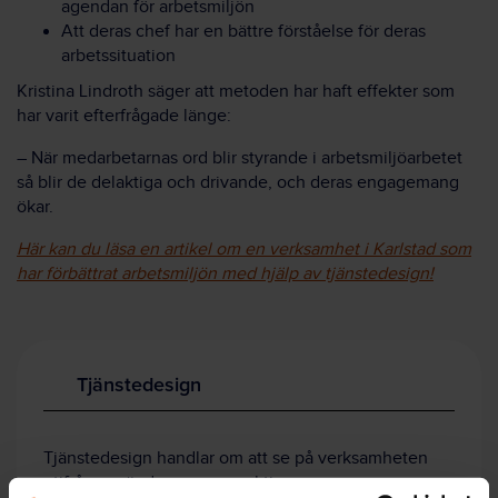
agendan för arbetsmiljön
Att deras chef har en bättre förståelse för deras
arbetssituation
Kristina Lindroth säger att metoden har haft effekter som
har varit efterfrågade länge:
– När medarbetarnas ord blir styrande i arbetsmiljöarbetet
så blir de delaktiga och drivande, och deras engagemang
ökar.
Här kan du läsa en artikel om en verksamhet i Karlstad som
har förbättrat arbetsmiljön med hjälp av tjänstedesign!
Tjänstedesign
Tjänstedesign handlar om att se på verksamheten
utifrån användarens perspektiv.