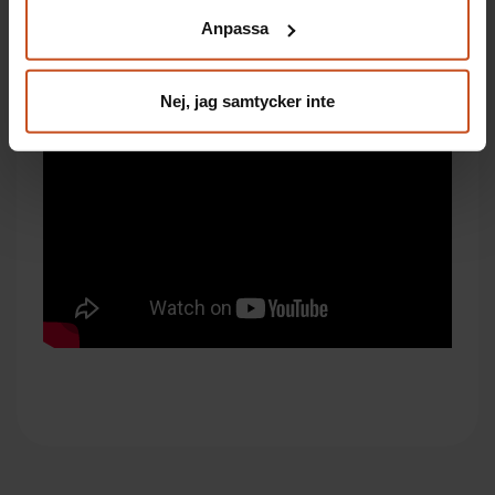
Innovationsguiden.
klicka på ”hantera kakor” längst ner på sidan, eller mejla
Anpassa
integritet@suntarbetsliv.se.
Nej, jag samtycker inte