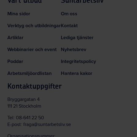
Vårt utbud
Suntarbetsliv
Mina sidor
Om oss
Verktyg och utbildningar
Kontakt
Artiklar
Lediga tjänster
Webbinarier och event
Nyhetsbrev
Poddar
Integritetspolicy
Arbetsmiljöordlistan
Hantera kakor
Kontaktuppgifter
Bryggargatan 4
111 21 Stockholm
Tel:
08-641 22 50
E-post:
fraga@suntarbetsliv.se
Organisationsnummer: