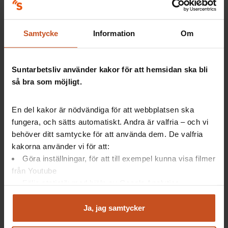
Genom kreativa processer utvecklar man olika
lösningar som sedan testas och samskapas
Samtycke
Information
Om
tillsammans med användarna.
Målet är att ta fram tjänster som användarna upplever
skapar värde och nytta.
Suntarbetsliv använder kakor för att hemsidan ska bli
så bra som möjligt.
Klicka här för att komma till SKR, som har ett stöd för
tjänstedesign på sin hemsida
. De kallar stödet för
innovationsguiden.
En del kakor är nödvändiga för att webbplatsen ska
fungera, och sätts automatiskt. Andra är valfria – och vi
behöver ditt samtycke för att använda dem. De valfria
kakorna använder vi för att:
Se en film om tjänstedesign från SKR
Göra inställningar, för att till exempel kunna visa filmer
från Youtube
Följa statistik med hjälp av Google Analytics
Vill du veta mer om tjänstedesign? Kolla in den här
Analysera trafik för att kunna visa riktad information
filmen från SKR:s hemsida.
och marknadsföring
Ja, jag samtycker
SKR kallar sitt stöd för tjänstedesign för
Du kan när som helst återta ditt godkännande genom att