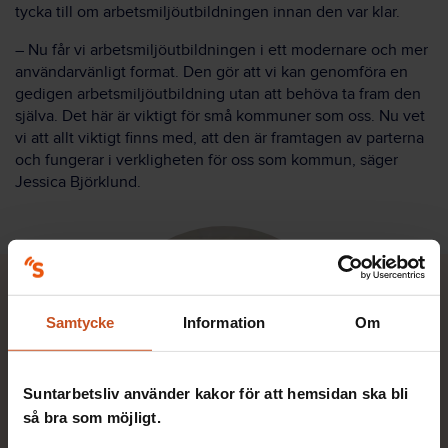
tycka till om arbetsmiljöutbildningen innan den var klar.
– Nu får vi arbetsmiljöutbildningen i ett modernare och mer
användarvänligt format. Den gör att vi kan genomföra en
gedigen arbetsmiljöutbildning utan att behöva ta fram den
själva. Det här är viktigt för små kommuner som oss. Nu vet
vi att allt viktigt finns med, att den är framtagen av parterna
och fungerar i verkligheten för oss som kommun, säger
Jessica Björklund.
Samtycke
Information
Om
Suntarbetsliv använder kakor för att hemsidan ska bli
så bra som möjligt.