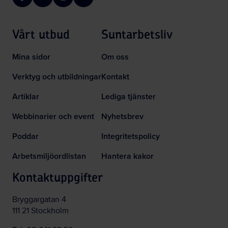
Facebook
LinkedIn
Instagram
YouTube
Vårt utbud
Suntarbetsliv
Mina sidor
Om oss
Verktyg och utbildningar
Kontakt
Artiklar
Lediga tjänster
Webbinarier och event
Nyhetsbrev
Poddar
Integritetspolicy
Arbetsmiljöordlistan
Hantera kakor
Kontaktuppgifter
Bryggargatan 4
111 21 Stockholm