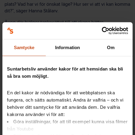
plats? Vad har vi för önskat läge? Hur ser vi att vi kan komma
dit?”, säger Hanna Stålarv.
Även där hjälper tankesättet till att skapa bättre
sammanhållning, framåtanda och förståelse för det som
sker.
Samtycke
Information
Om
”Vi har inte råd att inte göra det”
Enhetschefen Maria Rönnlund tycker att arbetssättet borde
Suntarbetsliv använder kakor för att hemsidan ska bli
vara en självklarhet på fler ställen.
så bra som möjligt.
– Hur vi har råd? Vi har inte råd att inte göra det.
En del kakor är nödvändiga för att webbplatsen ska
Hon fortsätter:
fungera, och sätts automatiskt. Andra är valfria – och vi
behöver ditt samtycke för att använda dem. De valfria
– Vi får en massa effekter av det här. Medarbetarna mår
kakorna använder vi för att:
bättre och då gör de ett bättre jobb. Vi har färre
Göra inställningar, för att till exempel kunna visa filmer
sjukskrivningar, och jag har lättare att få behålla min
personal.
från Youtube