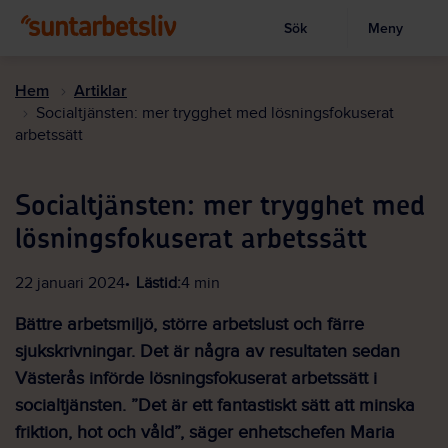
Sök
Meny
Visa sökruta
Hoppa
till
Hem
Artiklar
huvudinnehållet
Socialtjänsten: mer trygghet med lösningsfokuserat
arbetssätt
Socialtjänsten: mer trygghet med
lösningsfokuserat arbetssätt
22 januari 2024
Lästid:
4 min
Bättre arbetsmiljö, större arbetslust och färre
sjukskrivningar. Det är några av resultaten sedan
Västerås införde lösningsfokuserat arbetssätt i
socialtjänsten. ”Det är ett fantastiskt sätt att minska
friktion, hot och våld”, säger enhetschefen Maria