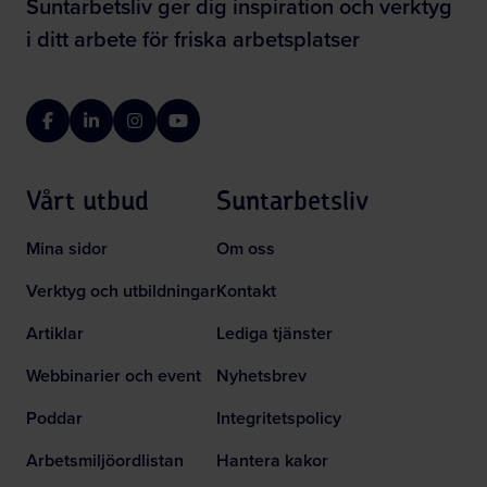
Suntarbetsliv ger dig inspiration och verktyg
i ditt arbete för friska arbetsplatser
Facebook
LinkedIn
Instagram
YouTube
Vårt utbud
Suntarbetsliv
Mina sidor
Om oss
Verktyg och utbildningar
Kontakt
Artiklar
Lediga tjänster
Webbinarier och event
Nyhetsbrev
Poddar
Integritetspolicy
Arbetsmiljöordlistan
Hantera kakor