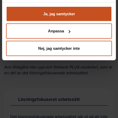
Följa statistik med hjälp av Google Analytics
Analysera trafik för att kunna visa riktad information
och marknadsföring
Ja, jag samtycker
Du kan när som helst återta ditt godkännande genom att
klicka på ”hantera kakor” längst ner på sidan, eller mejla
Anpassa
integritet@suntarbetsliv.se.
Nej, jag samtycker inte
Ann Rilegård ritar upp och förklarar PLUS-modellen, som är
en del av det lösningsfokuserade arbetssättet.
Lösningsfokuserat arbetssätt
Det lösningsfokuserade arbetssättet går ut på att inte