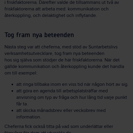
i
friskfaktorerna
. Därefter valde de tillsammans ut två av
friskfaktorerna att arbeta med: kommunikation och
återkoppling, och delaktighet och inflytande.
Tog fram nya beteenden
Nästa steg var att
cheferna
,
med stöd av Suntarbetslivs
verksamhetsutvecklare
,
t
og
fram
nya
beteenden
hos
sig
själva s
om stödjer de här friskfaktorerna.
När det
gällde kommunikation
och återkoppling
kunde det handla
om
till exempel:
a
tt r
inga tillbaka inom en viss tid när någon hört av sig.
a
tt göra en
agenda till arbetsplatsträffar med
anvisning om
typ av fråga och hur lång tid varje punkt
får ta.
a
tt skicka månadsbrev
eller veckobrev
med
information.
Cheferna fick också titta på vad som underlättar eller