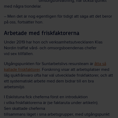
omsorgsförvaltning
, har också sjunkit
med några tiondelar.
–
M
en
det
är nog egentligen för tidigt att säga att det beror
på oss
, fortsätter hon.
Arbetade med friskfaktorerna
Under
2019 har hon och verksamhetsutvecklaren K
la
s
Nordin träffat
vård- och omsorgsboende
nas
chefer
vid
sex
tillfällen.
Utgångspunkten för Suntarbetslivs resursteam är
åtta så
kallade friskfaktorer
. Forskning visar att arbetsplatser med
låg sjukfrånvaro ofta har väl utvecklade friskfaktorer, och att
ett systematiskt arbete med dem bidrar till en bra
arbetsmiljö.
I
Eskilstuna
fick cheferna först
en introduktion
i
vilka
friskfaktorerna
är
(se faktaruta under artikeln).
Sen
skatta
de
cheferna
tillsammans
läget
i
sina
arbetsgrupper,
med utgångspunkt