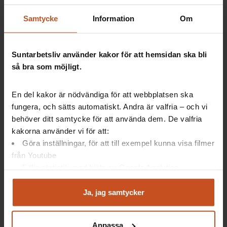
Här kan du utforska verktyget
Friskfaktorlabbet.
Samtycke
Information
Om
Suntarbetsliv använder kakor för att hemsidan ska bli
så bra som möjligt.
8 friskfaktorer
En del kakor är nödvändiga för att webbplatsen ska
fungera, och sätts automatiskt. Andra är valfria – och vi
Rättvis och transparent organisation
behöver ditt samtycke för att använda dem. De valfria
Närvarande, tillitsfullt och engagerat ledarskap
kakorna använder vi för att:
Delaktighet och inflytande
Göra inställningar, för att till exempel kunna visa filmer
Kommunikation och återkoppling
från Youtube
Prioritering av arbetsuppgifter
Följa statistik med hjälp av Google Analytics
Kompetensutveckling hela arbetslivet
Analysera trafik för att kunna visa riktad information
Systematiskt arbetsmiljöarbete i vardagen
och marknadsföring
Ja, jag samtycker
Tidiga insatser och arbetsanpassning
Du kan när som helst återta ditt godkännande genom att
Källa:
Studien Hälsa och framtid i kommuner och
klicka på ”hantera kakor” längst ner på sidan, eller mejla
landsting
Anpassa