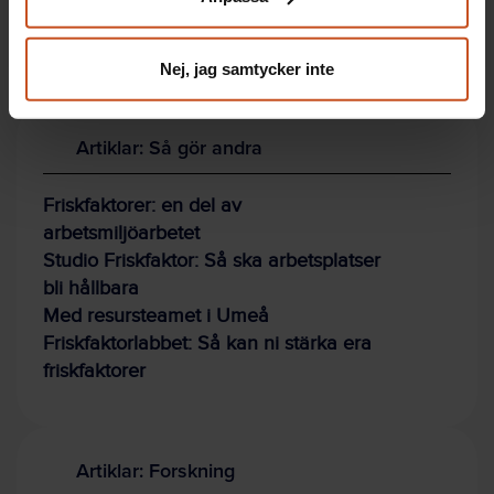
integritet@suntarbetsliv.se.
Nej, jag samtycker inte
Artiklar: Så gör andra
Friskfaktorer: en del av
arbetsmiljöarbetet
Studio Friskfaktor: Så ska arbetsplatser
bli hållbara
Med resursteamet i Umeå
Friskfaktorlabbet: Så kan ni stärka era
friskfaktorer
Artiklar: Forskning