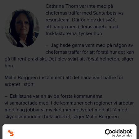
Cathrine Thorn var inte med på
chefernas träffar med Suntarbetslivs
resursteam
. Därför blev det svårt
att
hänga med i
deras arbete med
friskfaktorerna, tycker hon.
–
Jag hade gärna varit med på någon av
chefernas träffar för att förstå hur det kan
gå till rent praktiskt. Det blev svårt att förstå helheten, säger
hon.
Malin Berggren instämmer i att det hade varit bättre för
arbetet i stort.
–
Eskilstuna var en av de första kommunerna
vi
samarbetade
med
.
I
de kommuner och regioner vi arbetar
med idag
jobbar vi mycket mer medvetet med att få med
skyddsombuden
i hela arbetet
,
säger Malin Berggren.
Det här är en äldre artikel. Suntarbetsliv erbjuder idag andra
stöd för att jobba med friskfaktorer.