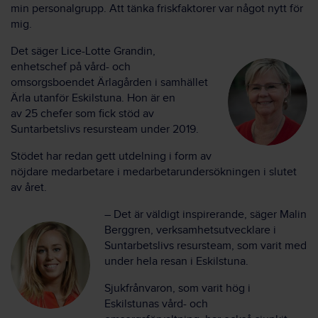
min
personal
grupp
. Att tänka friskfaktorer var något nytt för
mig
.
Det säger
Lice
-Lotte
Grandin
,
enhetschef på vård- och
omsorgsboendet
Ärla
gården
i samhället
Ärla
utanför Eskilstuna.
Hon är en
av
25
chefer som f
ick
stöd av
Suntarbetslivs resursteam under
2019.
Stödet har
redan
gett utdelning i form av
nöjdare medarbetare i medarbetarundersökningen
i slutet
av året
.
– Det är väldigt inspirerande, säger Malin
Berggren, verksamhetsutvecklare i
Suntarbetslivs resursteam, som varit med
under hela resan i Eskilstuna.
Sjukfrånvaron, som varit hög
i
Eskilstunas vård- och