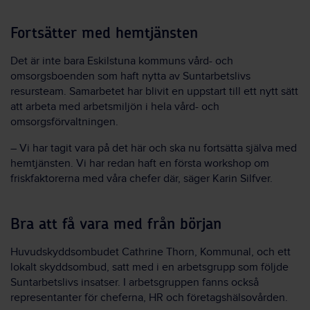
Fortsätter med hemtjänsten
Det är inte bara
Eskilstuna kommuns v
ård- och
omsorgsboenden
som h
aft nytta av Suntarbetslivs
resursteam.
Samarbete
t
har
blivit en uppstart
till ett nytt sätt
att arbeta
med arbetsmiljön i
hela vård- och
omsorgsförvaltningen
.
–
Vi har tagit vara på det här och ska
nu
fortsätta
själva med
hemtjänsten
. Vi har redan
ha
ft en första
workshop
om
friskfaktorerna
med våra chefer
där, säger Karin
Silfver
.
Bra att få vara med från början
Huvudskyddsombudet Cathrine Thorn
,
Kommunal,
och ett
lokalt skyddsombud,
satt med i en arbetsgrupp som följde
Suntarbe
tslivs insatser
. I arbetsgruppen fanns också
representanter för cheferna, HR och
företagshälsovården.