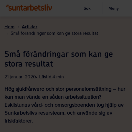
Sök
Meny
Visa sökruta
Hoppa
till
Hem
Artiklar
huvudinnehållet
Små förändringar som kan ge stora resultat
Små förändringar som kan ge
stora resultat
21 januari 2020
Lästid:
4 min
Hög sjukfrånvaro och stor personalomsättning – hur
kan man vända en sådan arbetssituation?
Eskilstunas vård- och omsorgsboenden tog hjälp av
Suntarbetslivs resursteam, och använde sig av
friskfaktorer.