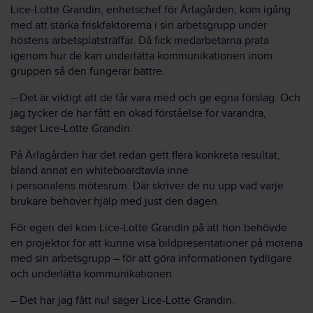
Lice
-Lotte
Grandin
,
enhetschef för
Ärla
gården
,
kom igång
med att stärka friskfaktorer
na
i sin arbetsgrupp under
höstens arbetsplatsträffar
.
Då fick medarbetar
na
prata
igenom hur de kan underlätta kommunikationen inom
gr
uppen så den fungerar bättre
.
–
Det är viktigt att de
får vara med
och ge egna förslag. Och
jag tycker de har fått en ökad förståelse för varandra
,
säger
Lice
-Lotte
Grandin
.
På
Ärlagården
har det redan
gett flera konkreta resultat
,
bland annat en whiteboardtavla inne
i
personalens
mötesrum
. Där skriver de n
u upp
vad varje
brukare behöver hjälp med just den dagen.
För egen del kom
Lice
-Lotte
Grandin
på att hon behövde
en
proje
k
tor
för att kunna visa
bildpresentationer
på mötena
med sin
arbetsgrupp
– för att göra informationen tydligare
och underlätta kommunikationen.
–
Det har jag fått nu!
s
äger
Lice
-Lotte
Grandin
.