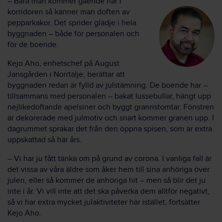
– Bara man kommer gående här i
korridoren så känner man doften av
pepparkakor. Det sprider glädje i hela
byggnaden – både för personalen och
för de boende.
Kejo Aho, enhetschef på August
Jansgården i Norrtälje, berättar att
byggnaden redan är fylld av julstämning. De boende har –
tillsammans med personalen – bakat lussebullar, hängt upp
nejlikedoftande apelsiner och byggt granristomtar. Fönstren
är dekorerade med julmotiv och snart kommer granen upp. I
dagrummet sprakar det från den öppna spisen, som är extra
uppskattad så här års.
– Vi har ju fått tänka om på grund av corona. I vanliga fall är
det vissa av våra äldre som åker hem till sina anhöriga över
julen, eller så kommer de anhöriga hit – men så blir det ju
inte i år. Vi vill inte att det ska påverka dem alltför negativt,
så vi har extra mycket julaktiviteter här istället, fortsätter
Kejo Aho.