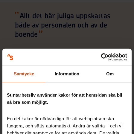
Allt det här juliga uppskattas
både av personalen och av de
boende
– Ja, det är en härlig julstämning här nu. Allt det här juliga
uppskattas både av personalen och av de boende, fortsätter
Maggan Östlund.
Samtycke
Information
Om
Personalen får uppskattning
Suntarbetsliv använder kakor för att hemsidan ska bli
så bra som möjligt.
För personalen på de olika äldreboendena har det här året
naturligtvis också inneburit stora påfrestningar, och de får
alla extra uppskattning och uppvaktning av sina
En del kakor är nödvändiga för att webbplatsen ska
arbetsgivare. Det är allt från presentkort och julklappar till
fungera, och sätts automatiskt. Andra är valfria – och vi
hyllningar på intranätet och julbrev.
behöver ditt samtycke för att använda dem. De valfria