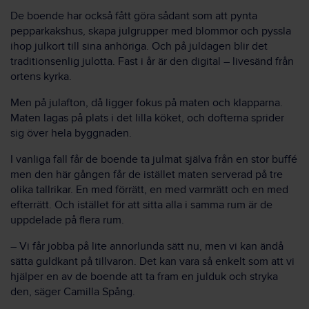
De boende har också fått göra sådant som att pynta
pepparkakshus, skapa julgrupper med blommor och pyssla
ihop julkort till sina anhöriga. Och på juldagen blir det
traditionsenlig julotta. Fast i år är den digital – livesänd från
ortens kyrka.
Men på julafton, då ligger fokus på maten och klapparna.
Maten lagas på plats i det lilla köket, och dofterna sprider
sig över hela byggnaden.
I vanliga fall får de boende ta julmat själva från en stor buffé
men den här gången får de istället maten serverad på tre
olika tallrikar. En med förrätt, en med varmrätt och en med
efterrätt. Och istället för att sitta alla i samma rum är de
uppdelade på flera rum.
– Vi får jobba på lite annorlunda sätt nu, men vi kan ändå
sätta guldkant på tillvaron. Det kan vara så enkelt som att vi
hjälper en av de boende att ta fram en julduk och stryka
den, säger Camilla Spång.