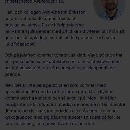
enhetschefen Alexander Fåll.
Han, och kollegan Ann-Christin Eriksson
berättar att hela december har varit
präglad av julmys. En av höjdpunkterna
har varit en julkalender med 24 olika aktiviteter; allt ifrån att
göra lackstämplade julkort till att klä granen – och så en
julig frågesport.
Och på julafton kommer tomten, så klart. Varje boende har
en i personalen som kontaktperson, och kontaktpersonen
har fått ansvara för att köpa personliga julklappar till de
boende.
Men det är inte bara personalen som kommer med
uppvaktning. På onsdagar brukar en grupp från kyrkan
komma och ha konsert, och så även i jul. Men i år håller
musikanterna till utomhus, medan de boende sitter innanför
dörrarna och lyssnar, inbäddade i filtar. Å andra sidan har
kyrkogruppen med sig både trumpeter att spela på för lite
extra juleklang, och presenter till de boende.