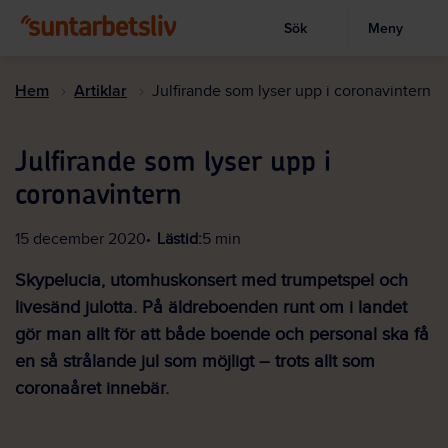
Sök
Meny
Visa sökruta
Hoppa
till
Hem
Artiklar
Julfirande som lyser upp i coronavintern
huvudinnehållet
Julfirande som lyser upp i
coronavintern
15 december 2020
Lästid:
5 min
Skypelucia, utomhuskonsert med trumpetspel och
livesänd julotta. På äldreboenden runt om i landet
gör man allt för att både boende och personal ska få
en så strålande jul som möjligt – trots allt som
coronaåret innebär.