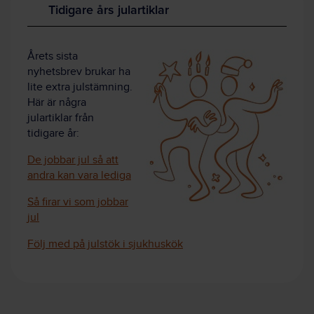
Tidigare års julartiklar
Årets sista
nyhetsbrev brukar ha
lite extra julstämning.
Här är några
julartiklar från
tidigare år:
De jobbar jul så att
andra kan vara lediga
Så firar vi som jobbar
jul
Följ med på julstök i sjukhuskök