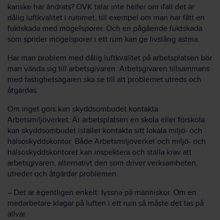
kanske har ändrats? OVK talar inte heller om ifall det är
dålig luftkvalitet i rummet, till exempel om man har fått en
fuktskada med mögelsporer. Och en pågående fuktskada
som sprider mögelsporer i ett rum kan ge livslång astma.
Har man problem med dålig luftkvalitet på arbetsplatsen bör
man vända sig till arbetsgivaren. Arbetsgivaren tillsammans
med fastighetsägaren ska se till att problemet utreds och
åtgärdas.
Om inget görs kan skyddsombudet kontakta
Arbetsmiljöverket. Är arbetsplatsen en skola eller förskola
kan skyddsombudet istället kontakta sitt lokala miljö- och
hälsoskyddskontor. Både Arbetsmiljöverket och miljö- och
hälsoskyddskontoret kan inspektera och ställa krav att
arbetsgivaren, alternativt den som driver verksamheten,
utreder och åtgärdar problemen.
– Det är egentligen enkelt: lyssna på människor. Om en
medarbetare klagar på luften i ett rum så måste det tas på
allvar.