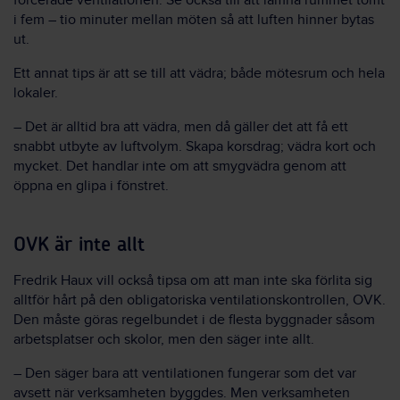
forcerade ventilationen. Se också till att lämna rummet tomt
i fem – tio minuter mellan möten så att luften hinner bytas
ut.
Ett annat tips är att se till att vädra; både mötesrum och hela
lokaler.
– Det är alltid bra att vädra, men då gäller det att få ett
snabbt utbyte av luftvolym. Skapa korsdrag; vädra kort och
mycket. Det handlar inte om att smygvädra genom att
öppna en glipa i fönstret.
OVK är inte allt
Fredrik Haux vill också tipsa om att man inte ska förlita sig
alltför hårt på den obligatoriska ventilationskontrollen, OVK.
Den måste göras regelbundet i de flesta byggnader såsom
arbetsplatser och skolor, men den säger inte allt.
– Den säger bara att ventilationen fungerar som det var
avsett när verksamheten byggdes. Men verksamheten