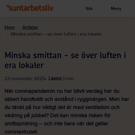
Sök
Meny
Visa sökruta
Hoppa
till
Hem
Artiklar
huvudinnehållet
Minska smittan – se över luften i era lokaler
Minska smittan - se över luften i
era lokaler
23 november 2020
Lästid:
3 min
När coronapandemin nu har blivit vardag har du
säkert handtvätt och avstånd i ryggmärgen. Men har
du tänkt på hur viktigt det är med ventilation och
vädring på jobbet? Det kan minska risken för
smittspridning – och inte bara när det gäller
coronaviruset.