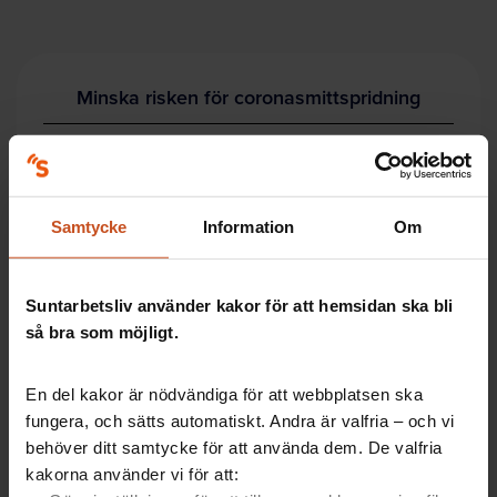
Minska risken för coronasmittspridning
WHO och EU:s smittskyddsmyndighet ECDC har
kommit med nya rekommendationer, som säger att
ventilationen ska vara igång två timmar före och två
Samtycke
Information
Om
timmar efter arbetsdagen. Det gör att smittämnen
ventileras ut.
Suntarbetsliv använder kakor för att hemsidan ska bli
Du kan läsa mer om detta på
Arbetsmiljöverkets
så bra som möjligt.
hemsida.
En del kakor är nödvändiga för att webbplatsen ska
fungera, och sätts automatiskt. Andra är valfria – och vi
5 tips om ventilation
behöver ditt samtycke för att använda dem. De valfria
kakorna använder vi för att: