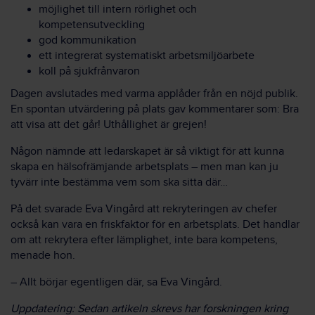
möjlighet till intern rörlighet och
kompetensutveckling
god kommunikation
ett integrerat systematiskt arbetsmiljöarbete
koll på sjukfrånvaron
Dagen avslutades med varma applåder från en nöjd publik.
En spontan utvärdering på plats gav kommentarer som: Bra
att visa att det går! Uthållighet är grejen!
Någon nämnde att ledarskapet är så viktigt för att kunna
skapa en hälsofrämjande arbetsplats – men man kan ju
tyvärr inte bestämma vem som ska sitta där…
På det svarade Eva Vingård att rekryteringen av chefer
också kan vara en friskfaktor för en arbetsplats. Det handlar
om att rekrytera efter lämplighet, inte bara kompetens,
menade hon.
– Allt börjar egentligen där, sa Eva Vingård.
Uppdatering: Sedan artikeln skrevs har forskningen kring