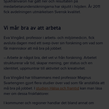
Sjukfrånvaron har gått ner och resultaten på
medarbetarundersökningarna har skjutit i höjden. År 2011
fick avdelningen utmärkelsen Svensk kvalitet.
Vi mår bra av att arbeta
Eva Vingård, professor i arbets- och miljömedicin, fick
avsluta dagen med ett svep över sin forskning om vad som
får människor att må bra på jobbet.
– Arbete är något bra, det vet vi från forskning. Arbetet
strukturerar vår tid, skapar mening, ger status och en
identitet, uppmuntrar till aktivitet och kreativitet.
Eva Vingård har tillsammans med professor Magnus
Svartengren gjort flera studier över vad som får anställda att
må bra på jobbet. I
studien Hälsa och framtid
kan man läsa
mer om dessa friskfaktorer.
I kommuner och regioner handlar det bland annat om