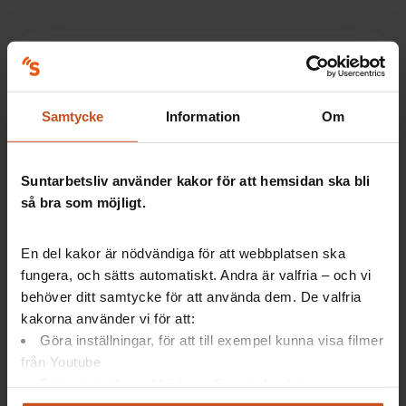
Fakta HFS
Samtycke
Information
Om
Det svenska nätverket för Hälsofrämjande hälso- och
sjukvård (HFS) etablerades 1996.
Nätverket består av Sveriges regioner och är en del
Suntarbetsliv använder kakor för att hemsidan ska bli
av det internationella nätverket Health Promoting
så bra som möjligt.
Hospitals and health services,
HPH
, initierat av
Världshälsoorganisationen WHO 1993.
En del kakor är nödvändiga för att webbplatsen ska
Läs mer om HFS på deras webbplats.
fungera, och sätts automatiskt. Andra är valfria – och vi
behöver ditt samtycke för att använda dem. De valfria
kakorna använder vi för att:
Göra inställningar, för att till exempel kunna visa filmer
från Youtube
Följa statistik med hjälp av Google Analytics
Artiklar: Så gör andra
Analysera trafik för att kunna visa riktad information