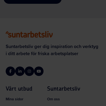
Suntarbetsliv ger dig inspiration och verktyg
i ditt arbete för friska arbetsplatser
Facebook
LinkedIn
Instagram
YouTube
Vårt utbud
Suntarbetsliv
Mina sidor
Om oss