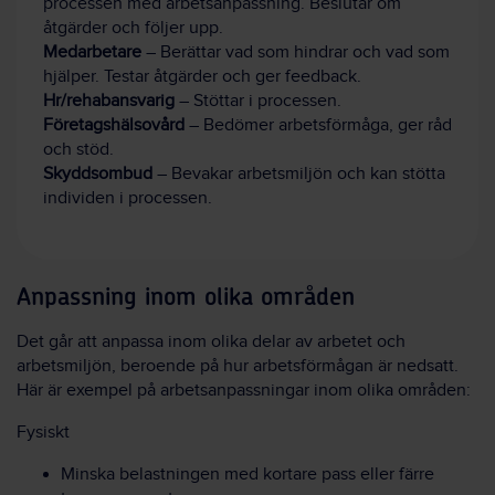
processen med arbetsanpassning. Beslutar om
åtgärder och följer upp.
Medarbetare
– Berättar vad som hindrar och vad som
hjälper. Testar åtgärder och ger feedback.
Hr/rehabansvarig
– Stöttar i processen.
Företagshälsovård
– Bedömer arbetsförmåga, ger råd
och stöd.
Skyddsombud
– Bevakar arbetsmiljön och kan stötta
individen i processen.
Anpassning inom olika områden
Det går att anpassa inom olika delar av arbetet och
arbetsmiljön, beroende på hur arbetsförmågan är nedsatt.
Här är exempel på arbetsanpassningar inom olika områden:
Fysiskt
Minska belastningen med kortare pass eller färre