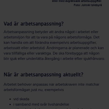
eller med avgränsade arbetsuppgifter.
Foto: Johnér bildbyrå
Vad är arbetsanpassning?
Arbetsanpassning betyder att ändra något i arbetet eller
arbetsmiljön för att ta vara på någons arbetsförmåga. Det
kan handla om att förändra exempelvis arbetsuppgifter,
arbetssätt eller arbetstid. Ändringarna är planerade och kan
vara tillfälliga eller varaktiga. De ska förebygga att någon
blir sjuk eller underlätta återgång i arbete efter sjukfrånvaro.
När är arbetsanpassning aktuellt?
Arbetet behöver anpassas när arbetskraven inte matchar
arbetsförmågan just nu, exempelvis
vid skada
i samband med svår livshändelse