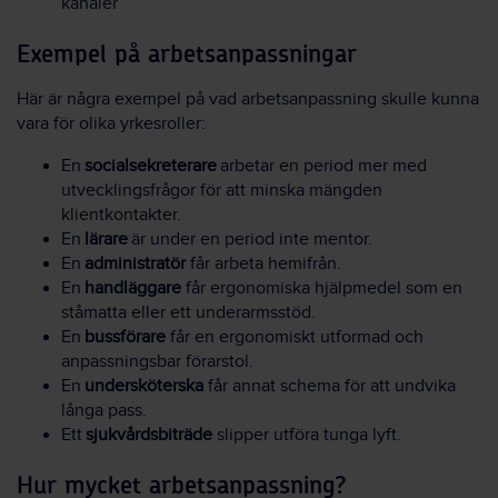
kanaler
Exempel på arbetsanpassningar
Här är några exempel på vad arbetsanpassning skulle kunna
vara för olika yrkesroller:
En
socialsekreterare
arbetar en period mer med
utvecklingsfrågor för att minska mängden
klientkontakter.
En
lärare
är under en period inte mentor.
En
administratör
får arbeta hemifrån.
En
handläggare
får ergonomiska hjälpmedel som en
ståmatta eller ett underarmsstöd.
En
bussförare
får en ergonomiskt utformad och
anpassningsbar förarstol.
En
undersköterska
får annat schema för att undvika
långa pass.
Ett
sjukvårdsbiträde
slipper utföra tunga lyft.
Hur mycket arbetsanpassning?