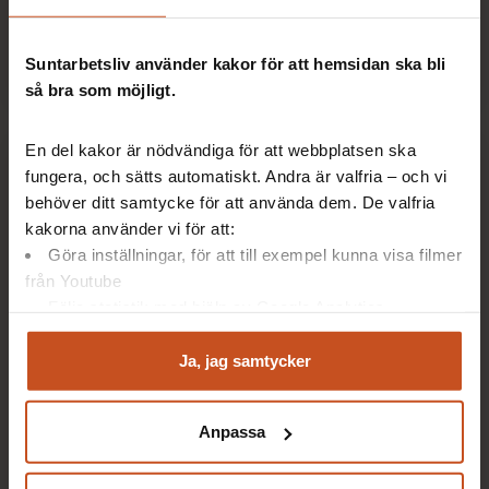
Här finns stöd och tips för dig som är medarbetare
och känner att arbetsförmågan och orken sviktar.
Suntarbetsliv använder kakor för att hemsidan ska bli
så bra som möjligt.
En del kakor är nödvändiga för att webbplatsen ska
fungera, och sätts automatiskt. Andra är valfria – och vi
behöver ditt samtycke för att använda dem. De valfria
kakorna använder vi för att:
Göra inställningar, för att till exempel kunna visa filmer
från Youtube
Följa statistik med hjälp av Google Analytics
Analysera trafik för att kunna visa riktad information
och marknadsföring
Ja, jag samtycker
Skyddsombud
Du kan när som helst återta ditt godkännande genom att
Förebygg sjukfrånvaro - stöd för dig som
klicka på ”hantera kakor” längst ner på sidan, eller mejla
är skyddsombud
Anpassa
integritet@suntarbetsliv.se.
Här finns praktiskt stöd för dig i din roll som
skyddsombud för att vara ett stöd till dina kollegor.