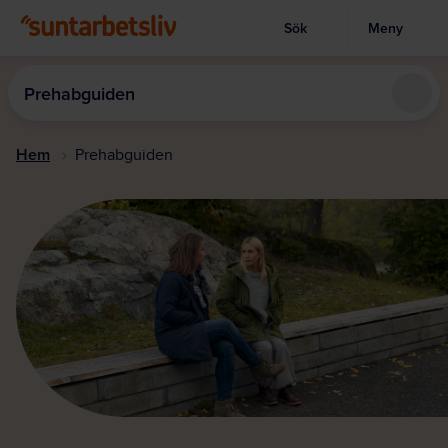
Sök
Meny
Visa sökruta
Hoppa
till
Prehabguiden
huvudinnehållet
Hem
Prehabguiden