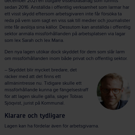
december 2021 en tidigare visselblåsarlag som funnits
sedan 2016. Anställda i offentlig verksamhet som larmar har
ett visst skydd eftersom arbetsgivaren inte får försöka ta
reda på vem som sagt en viss sak till medier och journalister
inte får avslöja sina källor. Dessutom kan anställda i offentlig
sektor anmäla missförhållanden på arbetsplatsen via lagar
som lex Sarah och lex Maria.
Den nya lagen utökar dock skyddet för dem som slår larm
om missförhållanden inom både privat och offentlig sektor.
– Skyddet blir mycket bredare, det
räcker med att det finns ett
allmänintresse nu. Tidigare skulle ett
missförhållande kunna ge fängelsestraff
för att lagen skulle gälla, säger Tobias
Sjöqvist, jurist på Kommunal.
Klarare och tydligare
Lagen kan ha fördelar även för arbetsgivarna.