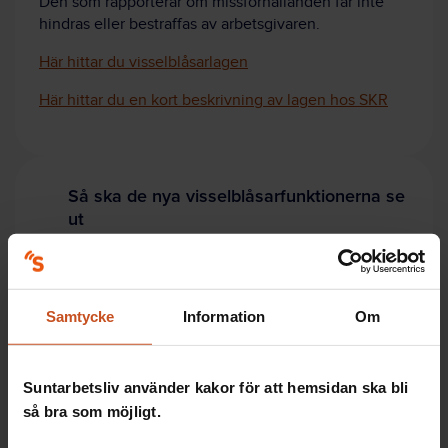
Den som rapporterar om missförhållanden får inte
hindras eller bestraffas av arbetsgivaren.
Här hittar du visselblåsarlagen
Här hittar du en kort beskrivning av lagen hos SKR
Så ska de nya visselblåsarfunktionerna se
ut
Man ska kunna slå larm
både skriftligt och muntligt.
Till exempel via telefon eller e-post.
Samtycke
Information
Om
Arbetsgivarna får välja om de ska ta hand om
funktionen själva
eller låta en extern utförare göra
Suntarbetsliv använder kakor för att hemsidan ska bli
det. Kommuner och verksamheter med upp till 250
anställda kan dela funktionen med varandra eller
så bra som möjligt.
med andra organisationer eller företag.