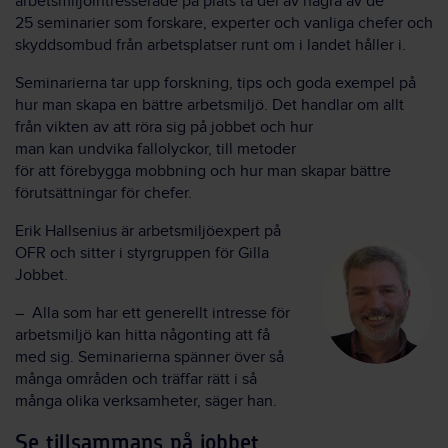
arbetsmiljöintresserade
på plats
ta del av
några av de
25
seminarier
som
forskare, experter och vanliga chefer och
skyddsombud
från arbetsplatser runt om i landet
håller i.
Seminarierna
tar upp
forskning, tips och goda exempel på
hur man skapa en bättre arbe
tsmiljö
.
Det handlar om
allt
från
vikten av att röra sig på jobbet
och
hur
man
kan
undvika fallolyckor
,
till
metoder
för
att
förebygga
mobbning
och hur man skapar
bättre
förutsättningar för
chefer
.
Erik Hallsenius är arbetsmiljöexpert på
OFR och sitter i styrgruppen för G
i
lla
Jobbet.
–
Alla som har ett generellt intresse för
arbetsmiljö kan hitta någonting att få
med sig. S
eminarierna s
pänner över så
många områden och träffar rätt i så
många olika verksamheter, säger
han.
Se tillsammans på jobbet