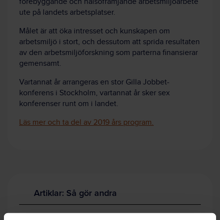
förebyggande och hälsofrämjande arbetsmiljöarbete
ute på landets arbetsplatser.
Målet är att öka intresset och kunskapen om
arbetsmiljö i stort, och dessutom att sprida resultaten
av den arbetsmiljöforskning som parterna finansierar
gemensamt.
Vartannat år arrangeras
en stor Gilla Jobbet-
konferens
i Stockholm
, vartannat år
sker
sex
konferenser runt om i landet.
Läs mer och ta del av 2019 års program.
Artiklar: Så gör andra
Vitsen med arbetsmiljöutbildning för