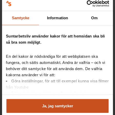
politiker
Friskare arbetsplatser - så gjorde Region
Samtycke
Information
Om
Kalmar
Så blir ni en språkutvecklande
arbetsplats
Suntarbetsliv använder kakor för att hemsidan ska bli
så bra som möjligt.
Artiklar: Forskning
En del kakor är nödvändiga för att webbplatsen ska
fungera, och sätts automatiskt. Andra är valfria – och vi
Samsyn avgörande vid insatser
behöver ditt samtycke för att använda dem. De valfria
Han vill nyansera bilden av stress
kakorna använder vi för att:
Så skapar ni bättre arbetsplatsträffar
Göra inställningar, för att till exempel kunna visa filmer
från Youtube
Följa statistik med hjälp av Google Analytics
Analysera trafik för att kunna visa riktad information
och marknadsföring
Ja, jag samtycker
Du kan när som helst återta ditt godkännande genom att