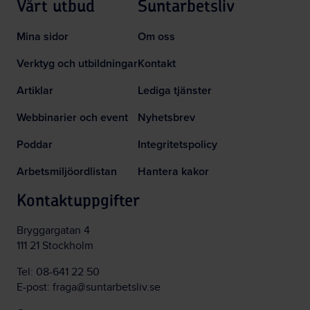
Vårt utbud
Suntarbetsliv
Mina sidor
Om oss
Verktyg och utbildningar
Kontakt
Artiklar
Lediga tjänster
Webbinarier och event
Nyhetsbrev
Poddar
Integritetspolicy
Arbetsmiljöordlistan
Hantera kakor
Kontaktuppgifter
Bryggargatan 4
111 21 Stockholm
Tel:
08-641 22 50
E-post:
fraga@suntarbetsliv.se