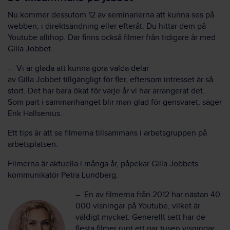
Nu
kommer
dessutom
12
av seminarierna att
kunna
se
s
på
webben, i direktsändning eller efteråt
. Du hittar dem på
Youtube allihop.
Där finns också filmer från tidigare år med
Gilla Jobbet.
–
Vi är glad
a
att kunna göra valda d
el
ar
av
G
illa
Jobbet
tillgängligt
för fler
,
eftersom
intresset är så
stort.
Det
har bara ökat för varje
år vi har arrangerat det
.
Som part i sammanha
n
get
blir man glad för gens
va
ret
, säger
Erik Hallsenius
.
Ett tips är att se filmerna tillsammans i arbetsgruppen på
arbetsplatsen.
Filmerna
är aktuella i många år, påpekar Gilla Jobbets
kommunikatör Petra Lundberg.
– En av filmerna från 2012 har nästan 40
000 visningar på Youtube, vilket är
väldigt mycket. Generellt sett har de
flesta filmer runt ett par tusen visningar.