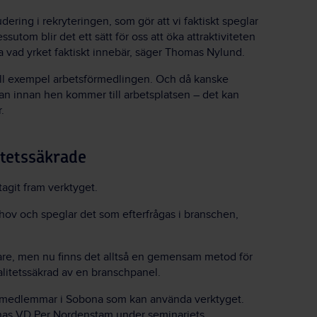
dering i rekryteringen, som gör att vi faktiskt speglar
ssutom blir det ett sätt för oss att öka attraktiviteten
isa vad yrket faktiskt innebär, säger Thomas Nylund.
ill exempel arbetsförmedlingen. Och då kanske
n innan hen kommer till arbetsplatsen – det kan
.
tetssäkrade
agit fram verktyget.
ehov och speglar det som efterfrågas i branschen,
igare, men nu finns det alltså en gemensam metod för
alitetssäkrad av en branschpanel.
a medlemmar i Sobona som kan använda verktyget.
as VD Per Nordenstam under seminariets