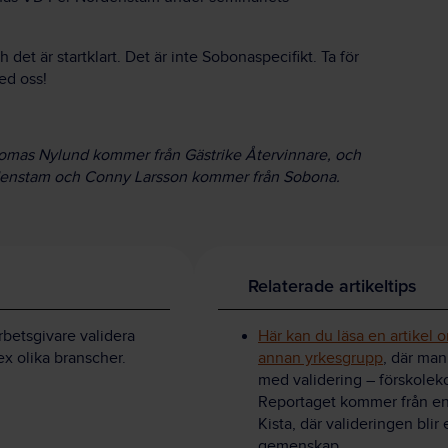
 det är startklart. Det är inte Sobonaspecifikt. Ta för
ed oss!
homas Nylund kommer från Gästrike Återvinnare, och
denstam och Conny Larsson kommer från Sobona.
Relaterade artikeltips
betsgivare validera
Här kan du läsa en artikel 
ex olika branscher.
annan yrkesgrupp
, där man
med validering – förskolek
Reportaget kommer från en 
Kista, där valideringen blir 
gemenskap.