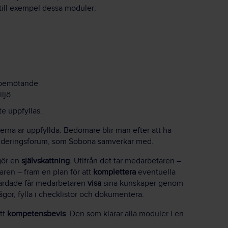
 till exempel dessa moduler:
h bemötande
ljö
e uppfyllas.
erna är uppfyllda. Bedömare blir man efter att ha
alideringsforum, som Sobona samverkar med.
gör en
självskattning
. Utifrån det tar medarbetaren –
en – fram en plan för att
komplettera
eventuella
gärdade får medarbetaren
visa
sina kunskaper genom
rågor, fylla i checklistor och dokumentera.
tt
kompetensbevis
. Den som klarar alla moduler i en