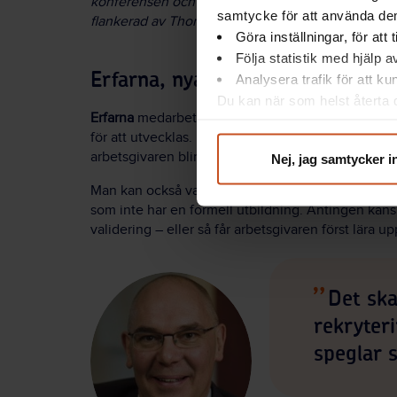
konferensen och berättade att de precis ska starta
samtycke för att använda dem
flankerad av Thomas Nylund och Conny Larsson.
Göra inställningar, för att
Följa statistik med hjälp 
Erfarna, nyanställda eller prakti
Analysera trafik för att k
Du kan när som helst återta d
Erfarna
medarbetare kan använda metoden som ett 
integritet@suntarbetsliv.se.
för att utvecklas. Det kan bli ett sätt att ta sig fra
arbetsgivaren blir det ett sätt att hitta kunskaps
Nej, jag samtycker i
Man kan också validera
nyanställda
medarbetare. P
som inte har en formell utbildning. Antingen ka
validering – eller så får arbetsgivaren först lära
Det ska
rekryteri
speglar 