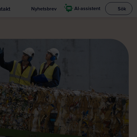
takt
AI-assistent
Nyhetsbrev
Sök
Visa sökrut