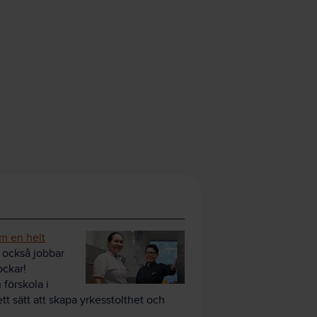
om en helt
 också jobbar
ockar!
förskola i
ett sätt att skapa yrkesstolthet och