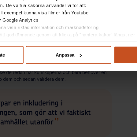
 med valideringar av sina gårdsvärdar. Här är hon
. De valfria kakorna använder vi för att:
 till exempel kunna visa filmer från Youtube
av Google Analytics
kanter
unna visa riktad information och marknadsföring
itt godkännande genom att klicka på ”hantera kakor” längst ner p
sätt att få yrkesstolthet, erkännande och en sporre
måt i yrket och kanske hitta nya roller. Och för
luckor som behöver åtgärdas.
nte
Anpassa
å det sättet kan arbetsplatser rekrytera människor
nske de redan har kunskaperna och bara behöver en
 upp dem och sedan validera dem.
par en inkludering i
ngen, som gör att vi faktiskt
samhället utanför