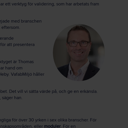
ar ett verktyg för validering, som har arbetats fram
började med branschen
t eftersom.
derande
för att presentera
rktyget är Thomas
har hand om
eby. VafabMiljö håller
et. Det vill vi sätta värde på, och ge en erkänsla.
t, säger han.
gliga för över 30 yrken i sex olika branscher. För
 kunskapsområden, eller
moduler
. För en