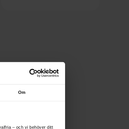
Om
lfria – och vi behöver ditt