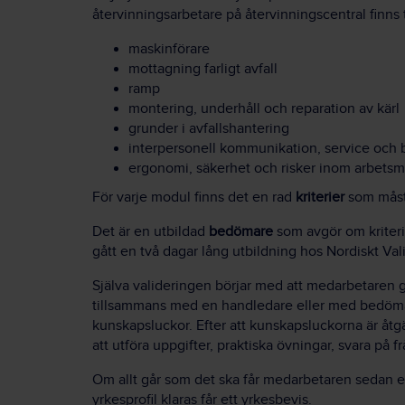
återvinningsarbetare på återvinningscentral finns
maskinförare
mottagning farligt avfall
ramp
montering, underhåll och reparation av kärl
grunder i avfallshantering
interpersonell kommunikation, service oc
ergonomi, säkerhet och risker inom arbetsmi
För varje modul finns det en rad
kriterier
som måst
Det är en utbildad
bedömare
som avgör om kriteri
gått en två dagar lång utbildning hos Nordiskt V
Själva valideringen börjar med att medarbetaren 
tillsammans med en handledare eller med bedömar
kunskapsluckor. Efter att kunskapsluckorna är åt
att utföra uppgifter, praktiska övningar, svara på f
Om allt går som det ska får medarbetaren sedan e
yrkesprofil klaras får ett yrkesbevis.