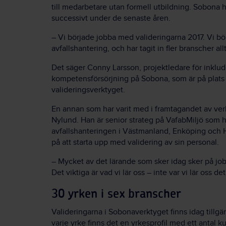
till medarbetare utan formell utbildning. Sobona h
successivt under de senaste åren.
– Vi började jobba med valideringarna 2017. Vi 
avfallshantering, och har tagit in fler branscher all
Det säger Conny Larsson, projektledare för inklu
kompetensförsörjning på Sobona, som är på plats 
valideringsverktyget.
En annan som har varit med i framtagandet av ve
Nylund. Han är senior strateg på VafabMiljö som 
avfallshanteringen i Västmanland, Enköping och H
på att starta upp med validering av sin personal.
– Mycket av det lärande som sker idag sker på jobb
Det viktiga är vad vi lär oss – inte var vi lär oss de
30 yrken i sex branscher
Valideringarna i Sobonaverktyget finns idag tillgän
varje yrke finns det en yrkesprofil med ett antal