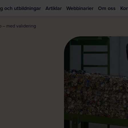
g och utbildningar
Artiklar
Webbinarier
Om oss
Kon
Hoppa
till
 – med validering
huvudinnehållet