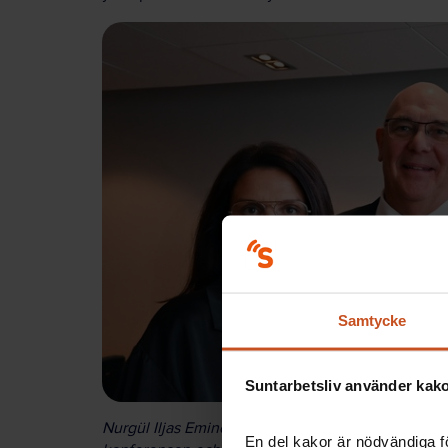
Samtycke
Suntarbetsliv använder kakor
Nurgül Iljas Eminovska, chef för sociala projekt
En del kakor är nödvändiga fö