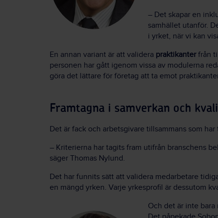
– Det skapar en inklu
samhället utanför. De
i yrket, när vi kan v
En annan variant är att validera
praktikanter
från t
personen har gått igenom vissa av modulerna reda
göra det lättare för företag att ta emot praktikanter
Framtagna i samverkan och kvali
Det är fack och arbetsgivare tillsammans som har t
– Kriterierna har tagits fram utifrån branschens b
säger Thomas Nylund.
Det har funnits sätt att validera medarbetare tid
en mängd yrken. Varje yrkesprofil är dessutom kv
Och det är inte bar
Det påpekade Sobon