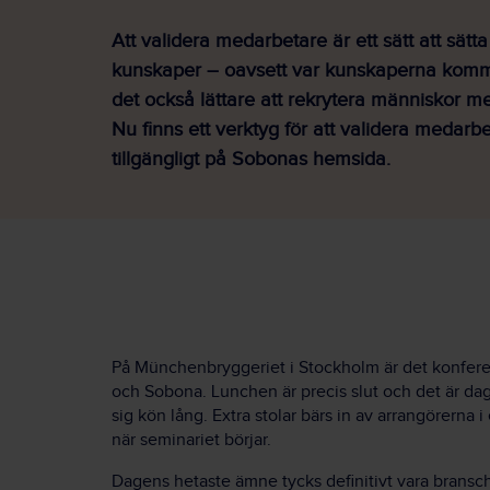
Att validera medarbetare är ett sätt att sätt
kunskaper – oavsett var kunskaperna komme
det också lättare att rekrytera människor m
Nu finns ett verktyg för att validera medarbet
tillgängligt på Sobonas hemsida.
På Münchenbryggeriet i Stockholm är det konfere
och Sobona. Lunchen är precis slut och det är dags
sig kön lång. Extra stolar bärs in av arrangörerna 
när seminariet börjar.
Dagens hetaste ämne tycks definitivt vara bransch