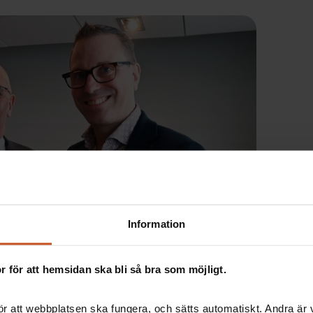
Information
 för att hemsidan ska bli så bra som möjligt.
 på bostadsbolaget MKB i Malmö, var också med på
r att webbplatsen ska fungera, och sätts automatiskt. Andra är va