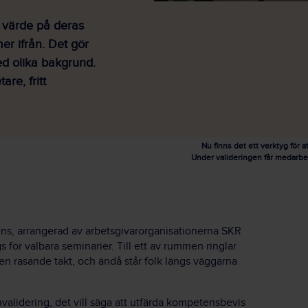
a värde på deras
r ifrån. Det gör
ed olika bakgrund.
are, fritt
Nu finns det ett verktyg för 
Under valideringen får medarbe
ns, arrangerad av arbetsgivarorganisationerna SKR
 för valbara seminarier. Till ett av rummen ringlar
i en rasande takt, och ändå står folk längs väggarna
validering, det vill säga att utfärda kompetensbevis