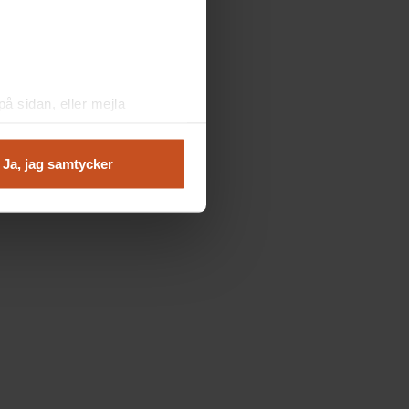
å sidan, eller mejla
Ja, jag samtycker