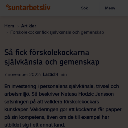
Sök
Meny
Visa sökruta
Hoppa
till
Hem
Artiklar
huvudinnehållet
Förskolekockar fick självkänsla och gemenskap
Så fick förskolekockarna
självkänsla och gemenskap
7 november 2022
Lästid:
4 min
En investering i personalens självkänsla, trivsel och
arbetsmiljö. Så beskriver Natasa Hodzic Jansson
satsningen på att validera förskolekockars
kunskaper. Valideringen gör att kockarna får papper
på sin kompetens, även om de till exempel har
utbildat sig i ett annat land.