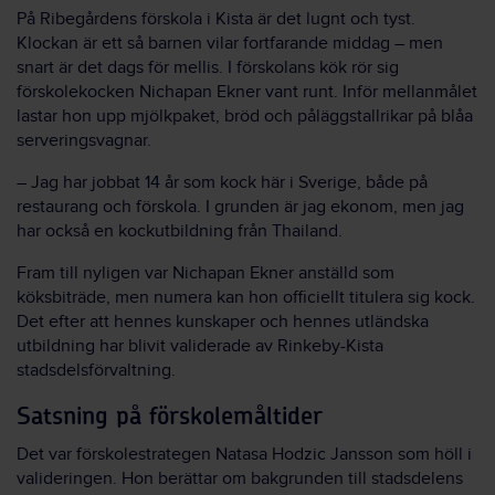
På Ribegårdens förskola i Kista är det lugnt och tyst.
Klockan är ett så barnen vilar fortfarande middag – men
snart är det dags för mellis. I förskolans kök rör sig
förskolekocken Nichapan Ekner vant runt. Inför mellanmålet
lastar hon upp mjölkpaket, bröd och påläggstallrikar på blåa
serveringsvagnar.
– Jag har jobbat 14 år som kock här i Sverige, både på
restaurang och förskola. I grunden är jag ekonom, men jag
har också en kockutbildning från Thailand.
Fram till nyligen var Nichapan Ekner anställd som
köksbiträde, men numera kan hon officiellt titulera sig kock.
Det efter att hennes kunskaper och hennes utländska
utbildning har blivit validerade av Rinkeby-Kista
stadsdelsförvaltning.
Satsning på förskolemåltider
Det var förskolestrategen Natasa Hodzic Jansson som höll i
valideringen. Hon berättar om bakgrunden till stadsdelens