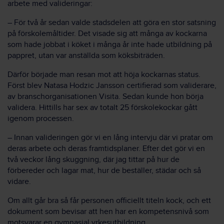
arbete med valideringar:
– För två år sedan valde stadsdelen att göra en stor satsning
på förskolemåltider. Det visade sig att många av kockarna
som hade jobbat i köket i många år inte hade utbildning på
pappret, utan var anställda som köksbiträden.
Därför började man resan mot att höja kockarnas status.
Först blev Natasa Hodzic Jansson certifierad som validerare,
av branschorganisationen Visita. Sedan kunde hon börja
validera. Hittills har sex av totalt 25 förskolekockar gått
igenom processen.
– Innan valideringen gör vi en lång intervju där vi pratar om
deras arbete och deras framtidsplaner. Efter det gör vi en
två veckor lång skuggning, där jag tittar på hur de
förbereder och lagar mat, hur de beställer, städar och så
vidare.
Om allt går bra så får personen officiellt titeln kock, och ett
dokument som bevisar att hen har en kompetensnivå som
motsvarar en gymnasial yrkesutbildning.