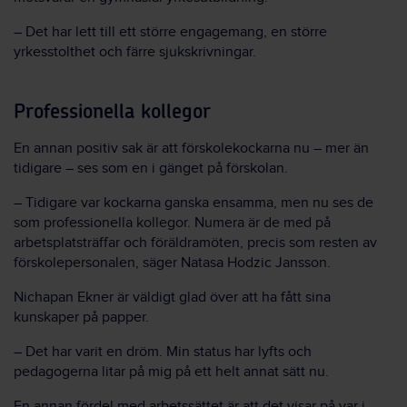
– Det har lett till ett större engagemang, en större
yrkesstolthet och färre sjukskrivningar.
Professionella kollegor
En annan positiv sak är att förskolekockarna nu – mer än
tidigare – ses som en i gänget på förskolan.
– Tidigare var kockarna ganska ensamma, men nu ses de
som professionella kollegor. Numera är de med på
arbetsplatsträffar och föräldramöten, precis som resten av
förskolepersonalen, säger Natasa Hodzic Jansson.
Nichapan Ekner är väldigt glad över att ha fått sina
kunskaper på papper.
– Det har varit en dröm. Min status har lyfts och
pedagogerna litar på mig på ett helt annat sätt nu.
En annan fördel med arbetssättet är att det visar på var i