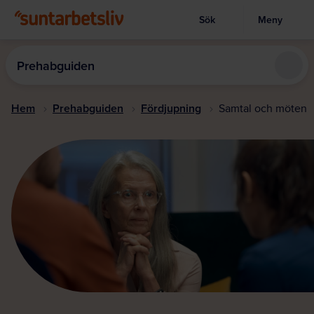
Sök
Meny
Visa sökruta
Hoppa
till
Prehabguiden
huvudinnehållet
Hem
Prehabguiden
Fördjupning
Samtal och möten