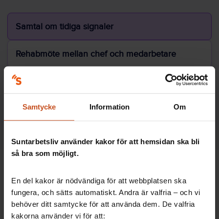
Samtal om tidiga signaler
Rehabmöte mellan chef och medarbetare
Rehabmöte med fler inblandade
Samtycke
Information
Om
Avstämningsmöte med Försäkringskassan
Suntarbetsliv använder kakor för att hemsidan ska bli
så bra som möjligt.
En del kakor är nödvändiga för att webbplatsen ska
Ha regelbunden kontakt
fungera, och sätts automatiskt. Andra är valfria – och vi
När en medarbetare blir sjukfrånvarande är det
behöver ditt samtycke för att använda dem. De valfria
viktigt att ha kontakt i ett tidigt skede och signalera
kakorna använder vi för att: