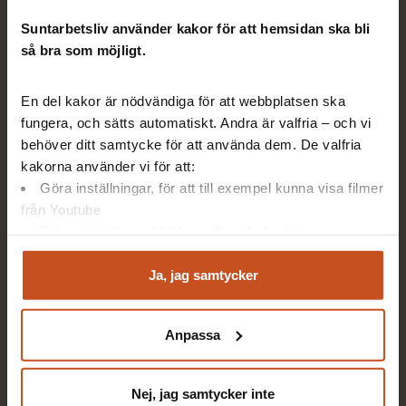
Kommer inte på fikaraster och tar sällan rast.
Suntarbetsliv använder kakor för att hemsidan ska bli
Fastnar i problem och kommer inte vidare.
så bra som möjligt.
Tappar engagemanget för sina arbetsuppgifter.
En del kakor är nödvändiga för att webbplatsen ska
Har ”sjuknärvaro” – är på arbetet trots sjukdom.
fungera, och sätts automatiskt. Andra är valfria – och vi
Har upprepad korttidsfrånvaro – är ofta borta
behöver ditt samtycke för att använda dem. De valfria
vissa dagar.
kakorna använder vi för att:
Göra inställningar, för att till exempel kunna visa filmer
Har osakliga klagomål på arbetskamrater och
från Youtube
arbetsledning.
Följa statistik med hjälp av Google Analytics
Kan ägna sig åt trakasserier och mobbning av
Analysera trafik för att kunna visa riktad information
arbetskamrater.
och marknadsföring
Ja, jag samtycker
Du kan när som helst återta ditt godkännande genom att
Visar bristande noggrannhet och ofta dåligt
klicka på ”hantera kakor” längst ner på sidan, eller mejla
arbetsresultat.
Anpassa
integritet@suntarbetsliv.se.
Är ofta uppe i varv.
Orkar inte med några fritidssysslor.
Nej, jag samtycker inte