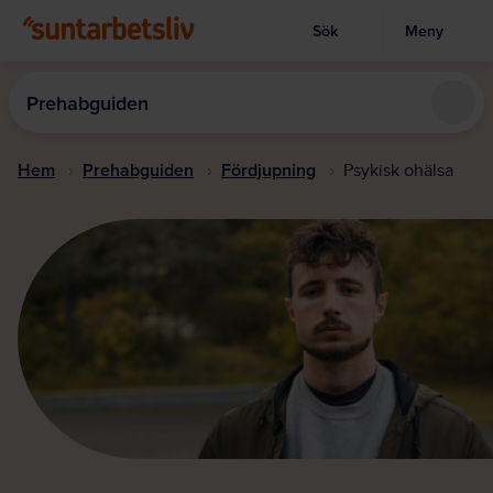
Sök
Meny
Visa sökruta
Hoppa
till
Prehabguiden
huvudinnehållet
Hem
Prehabguiden
Fördjupning
Psykisk ohälsa