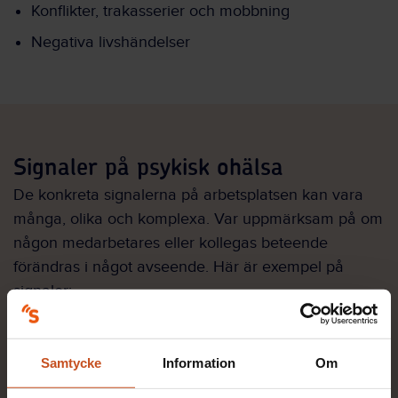
Konflikter, trakasserier och mobbning
Negativa livshändelser
Signaler på psykisk ohälsa
De konkreta signalerna på arbetsplatsen kan vara
många, olika och komplexa. Var uppmärksam på om
någon medarbetares eller kollegas beteende
förändras i något avseende. Här är exempel på
signaler:
Arbetar ofta övertid.
Samtycke
Information
Om
Har inte tid att delta i möten och diskussioner.