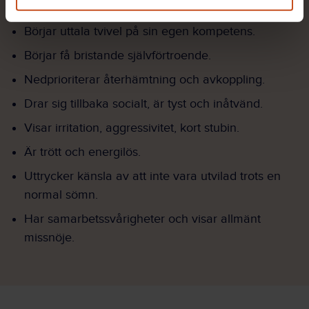
Säger sig ha sömnbesvär.
Börjar uttala tvivel på sin egen kompetens.
Börjar få bristande självförtroende.
Nedprioriterar återhämtning och avkoppling.
Drar sig tillbaka socialt, är tyst och inåtvänd.
Visar irritation, aggressivitet, kort stubin.
Är trött och energilös.
Uttrycker känsla av att inte vara utvilad trots en
normal sömn.
Har samarbetssvårigheter och visar allmänt
missnöje.