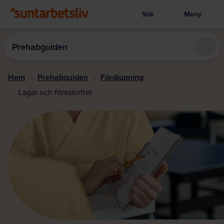
Sök
Meny
Visa sökruta
Hoppa
till
Prehabguiden
huvudinnehållet
Hem
Prehabguiden
Fördjupning
Lagar och föreskrifter