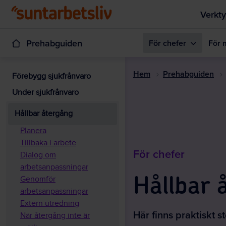
Verkty
Prehabguiden
För chefer
För 
Hem
Prehabguiden
Förebygg sjukfrånvaro
Under sjukfrånvaro
Hållbar återgång
Planera
Tillbaka i arbete
För chefer
Dialog om
arbetsanpassningar
Genomför
Hållbar 
arbetsanpassningar
Extern utredning
Här finns praktiskt 
När återgång inte är