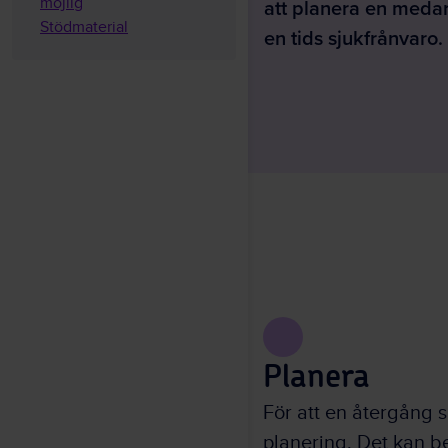
att planera en medar
möjlig
Stödmaterial
en tids sjukfrånvaro.
Planera
För att en återgång s
planering. Det kan b