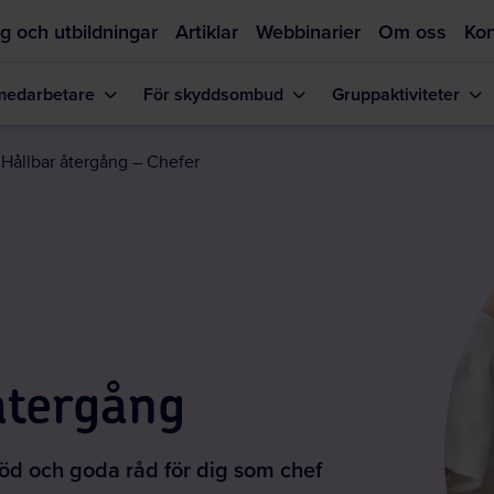
g och utbildningar
Artiklar
Webbinarier
Om oss
Kon
medarbetare
För skyddsombud
Gruppaktiviteter
Hoppa
till
Hållbar återgång – Chefer
huvudinnehållet
återgång
stöd och goda råd för dig som chef