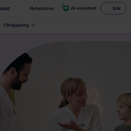
takt
AI-assistent
Nyhetsbrev
Sök
Visa sökrut
Fördjupning