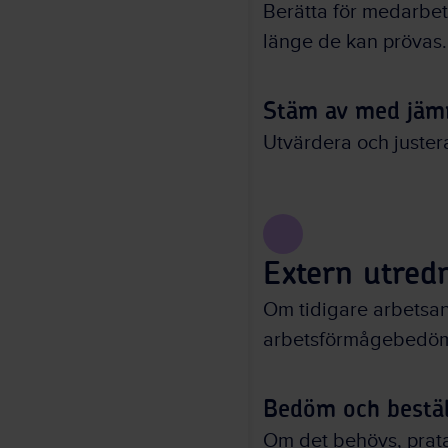
Berätta för medarbet
länge de kan prövas.
Stäm av med jäm
Utvärdera och juster
Extern utred
Om tidigare arbetsan
arbetsförmågebedömn
Bedöm och bestä
Om det behövs, prata