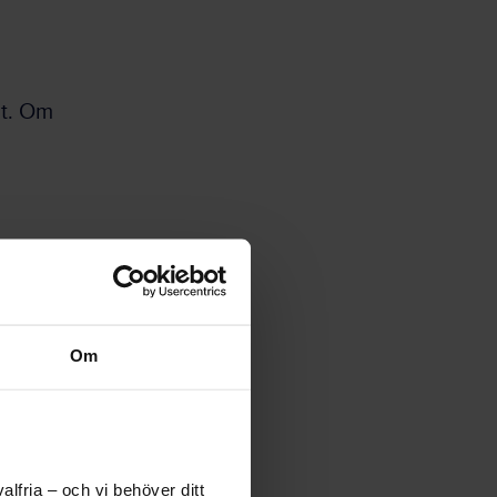
at. Om
elar i
ets
s som
Om
lfria – och vi behöver ditt