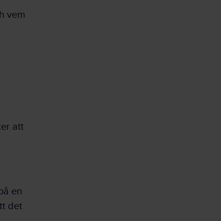
ch vem
er att
 på en
tt det