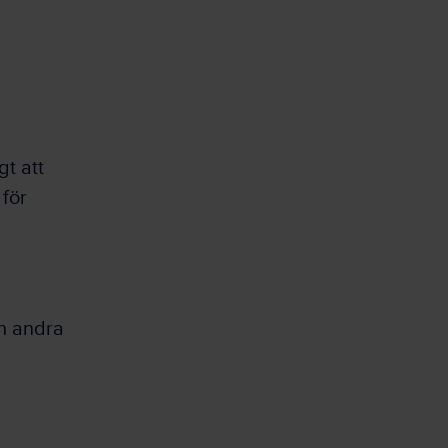
gt att
 för
h andra