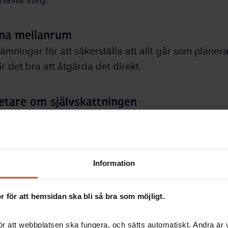
nästa steg.
na mellanrum
mningar för att säkerställa att allt går som planer
är det bra att åtgärda det direkt.
etare om självskattningen
betare gör självskattningen för att se om det finns d
va anpassas. Frågorna i självskattningen rör arbet
a, sociala och fysiska krav. Resultatet kan använda
dig som chef.
Information
en
 för att hemsidan ska bli så bra som möjligt.
r att webbplatsen ska fungera, och sätts automatiskt. Andra är va