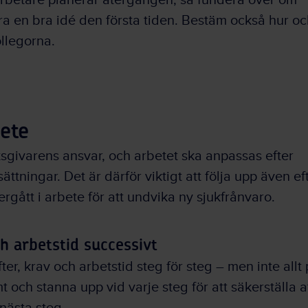
rbetare planerar återgången, så fundera över om
ra en bra idé den första tiden. Bestäm också hur o
llegorna.
bete
tsgivarens ansvar, och arbetet ska anpassas efter
tningar. Det är därför viktigt att följa upp även eft
gått i arbete för att undvika ny sjukfrånvaro.
h arbetstid successivt
ter, krav och arbetstid steg för steg – men inte allt
 och stanna upp vid varje steg för att säkerställa a