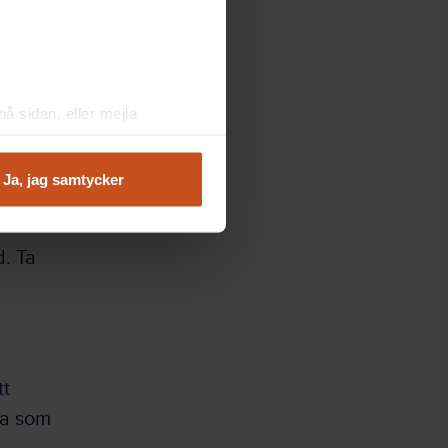
arbeta
å sidan, eller mejla
ller
Ja, jag samtycker
. Ta
tt
ra som