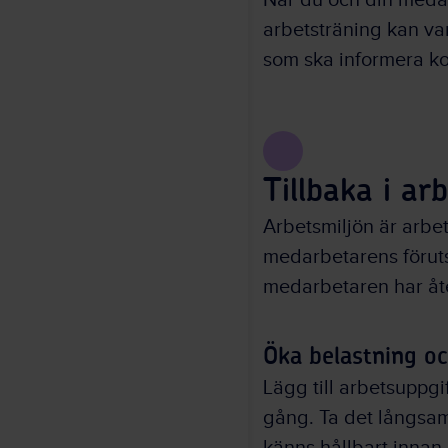
När du och din meda
arbetsträning kan va
som ska informera ko
Tillbaka i ar
Arbetsmiljön är arbe
medarbetarens förutsät
medarbetaren har åter
Öka belastning oc
Lägg till arbetsuppgif
gång. Ta det långsamt