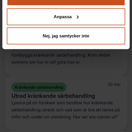
på korta fiktiva filmscener och prata om hur vill ni ha
Du kan när som helst återta ditt godkännande genom att
det hos er.
klicka på ”hantera kakor” längst ner på sidan, eller mejla
Anpassa
integritet@suntarbetsliv.se.
20 min
Kränkande särbehandling
Nej, jag samtycker inte
Förebygg kränkande särbehandling
Lyssna på en forskares tips på hur man kan
förebygga kränkande särbehandling. Kom sedan
överens om hur ni vill göra hos er.
20 min
Kränkande särbehandling
Utred kränkande särbehandling
Lyssna på en forskare som berättar hur kränkande
särbehandling utreds och vad som är bra att tänka på
inför och under en utredning. Hur ser era rutiner ut?