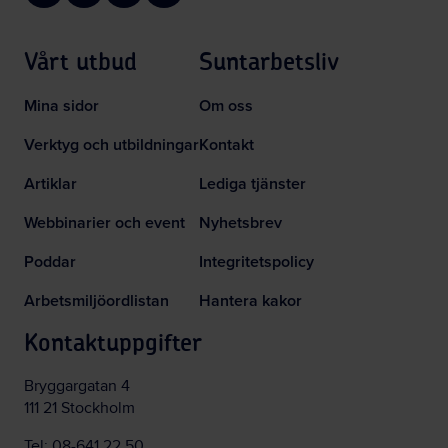
Vårt utbud
Suntarbetsliv
Mina sidor
Om oss
Verktyg och utbildningar
Kontakt
Artiklar
Lediga tjänster
Webbinarier och event
Nyhetsbrev
Poddar
Integritetspolicy
Arbetsmiljöordlistan
Hantera kakor
Kontaktuppgifter
Bryggargatan 4
111 21 Stockholm
Tel:
08-641 22 50