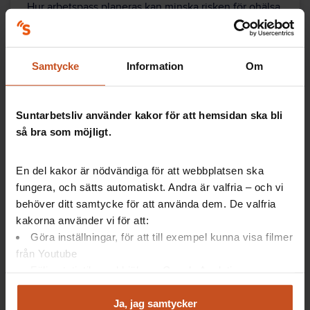
Hur arbetspass planeras kan minska risken för ohälsa.
Hur vill ni göra? Titta på korta fiktiva filmscener och
reflektera tillsammans.
Samtycke
Information
Om
Kränkande särbehandling
Suntarbetsliv använder kakor för att hemsidan ska bli
Alla har rätt till en arbetsplats där man känner sig
så bra som möjligt.
trygg och accepterad – och a
tt jobba förebyggande
med OSA bidrar till att minska risken för att
En del kakor är nödvändiga för att webbplatsen ska
kränkande särbehandling får fäste. Här är fyra
fungera, och sätts automatiskt. Andra är valfria – och vi
aktiviteter som bidrar praktiskt i det förebyggande
behöver ditt samtycke för att använda dem. De valfria
arbetet.
kakorna använder vi för att:
Göra inställningar, för att till exempel kunna visa filmer
20 min
från Youtube
Kränkande särbehandling
Följa statistik med hjälp av Google Analytics
Vad är kränkande särbehandling?
Analysera trafik för att kunna visa riktad information
Vad som upplevs som kränkande är individuellt. Titta
och marknadsföring
Ja, jag samtycker