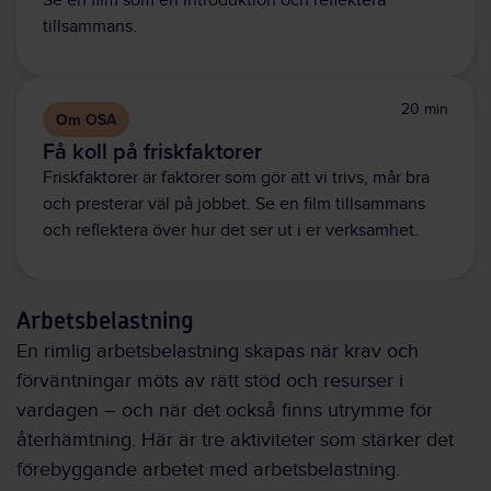
Se en film som en introduktion och reflektera
tillsammans.
20 min
Om OSA
Få koll på friskfaktorer
Friskfaktorer är faktorer som gör att vi trivs, mår bra
och presterar väl på jobbet. Se en film tillsammans
och reflektera över hur det ser ut i er verksamhet.
Arbetsbelastning
En rimlig arbetsbelastning skapas när krav och
förväntningar möts av rätt stöd och resurser i
vardagen – och när det också finns utrymme för
återhämtning. Här är tre aktiviteter som stärker det
förebyggande arbetet med arbetsbelastning.