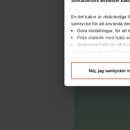
Suntarbetsliv använder kakor
Info
En del kakor är nödvändiga fö
samtycke för att använda dem
Göra inställningar, för att
Star
Följa statistik med hjälp 
Analysera trafik för att k
Du kan när som helst återta d
integritet@suntarbetsliv.se.
Nej, jag samtycker i