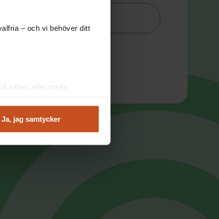
iteten
lfria – och vi behöver ditt
å sidan, eller mejla
Ja, jag samtycker