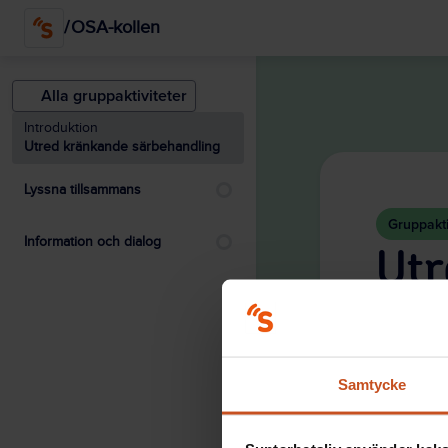
/
OSA-kollen
Alla gruppaktiviteter
Introduktion
Utred kränkande särbehandling
Lyssna tillsammans
Gruppakti
Information och dialog
Utr
Vill ni 
särbehan
Här får
Samtycke
svar på 