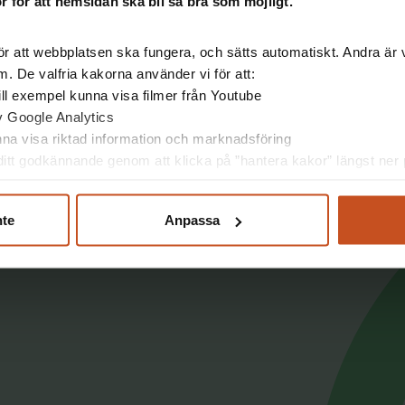
 för att hemsidan ska bli så bra som möjligt.
rmation till dig som förbereder och leder aktiv
r att webbplatsen ska fungera, och sätts automatiskt. Andra är va
. De valfria kakorna använder vi för att:
 till exempel kunna visa filmer från Youtube
ta aktiviteten
av Google Analytics
unna visa riktad information och marknadsföring
itt godkännande genom att klicka på ”hantera kakor” längst ner p
nte
Anpassa