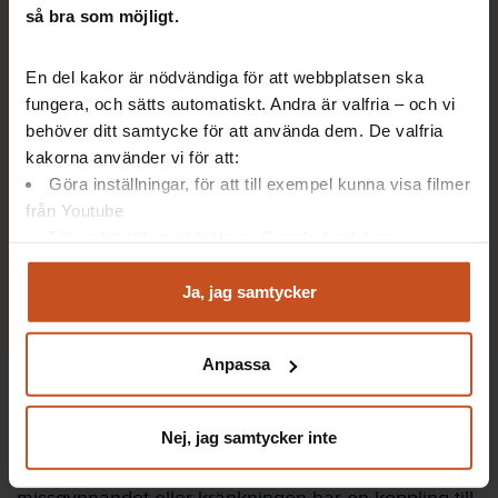
så bra som möjligt.
Koll på arbetsbelastningen
En del kakor är nödvändiga för att webbplatsen ska
fungera, och sätts automatiskt. Andra är valfria – och vi
Tydliga roller och ansvarsområden
behöver ditt samtycke för att använda dem. De valfria
kakorna använder vi för att:
Göra inställningar, för att till exempel kunna visa filmer
Uppmärksam på förändringar och
från Youtube
konflikter
Följa statistik med hjälp av Google Analytics
Analysera trafik för att kunna visa riktad information
Utbildning och kompetensutveckling
och marknadsföring
Ja, jag samtycker
Du kan när som helst återta ditt godkännande genom att
klicka på ”hantera kakor” längst ner på sidan, eller mejla
Anpassa
integritet@suntarbetsliv.se.
Då blir kränkande särbehandling
diskriminering
Nej, jag samtycker inte
Kränkande särbehandling blir diskriminering när