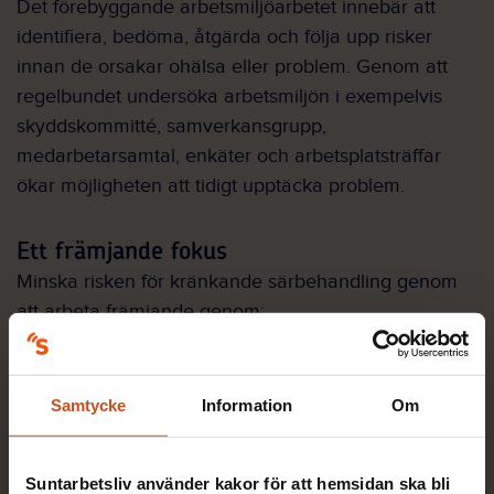
Det förebyggande arbetsmiljöarbetet innebär att
identifiera, bedöma, åtgärda och följa upp risker
innan de orsakar ohälsa eller problem. Genom att
regelbundet undersöka arbetsmiljön i exempelvis
skyddskommitté, samverkansgrupp,
medarbetarsamtal, enkäter och arbetsplatsträffar
ökar möjligheten att tidigt upptäcka problem.
Ett främjande fokus
Minska risken för kränkande särbehandling genom
att arbeta främjande genom:
Uppmuntra en öppen dialog
Samtycke
Information
Om
Ett stödjande arbetsklimat
Suntarbetsliv använder kakor för att hemsidan ska bli