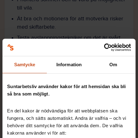
till vila.
Ät bra och motionera för att motverka risker
med skiftarbete.
Testa avslappningstekniker om det är svårt
att komma ner i varv.
Sök professionell hjälp vid långvariga
Samtycke
Information
Om
sömnproblem.
Undvik dagsljus efter nattpass, till exempel
genom att använda solglasögon.
Suntarbetsliv använder kakor för att hemsidan ska bli
så bra som möjligt.
En del kakor är nödvändiga för att webbplatsen ska
Jobba systematiskt med hållbara
fungera, och sätts automatiskt. Andra är valfria – och vi
arbetstider
behöver ditt samtycke för att använda dem. De valfria
Som stöd för lärande och dialog på arbetsplatsen
kakorna använder vi för att: