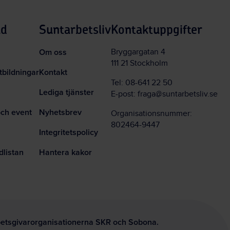
ud
Suntarbetsliv
Kontaktuppgifter
Om oss
Bryggargatan 4
111 21 Stockholm
tbildningar
Kontakt
Tel:
08-641 22 50
Lediga tjänster
E-post:
fraga@suntarbetsliv.se
och event
Nyhetsbrev
Organisationsnummer:
802464-9447
Integritetspolicy
dlistan
Hantera kakor
rbetsgivarorganisationerna SKR och Sobona.