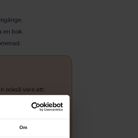
 umgänge.
a en bok.
romenad.
 också vara att:
Om