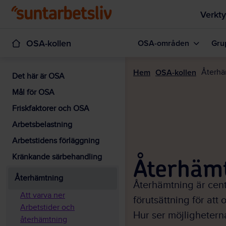
Verkty
OSA-kollen
OSA-områden
Grup
Hem
OSA-kollen
Återhä
Det här är OSA
Mål för OSA
Friskfaktorer och OSA
Arbetsbelastning
Arbetstidens förläggning
Kränkande särbehandling
Återhäm
Återhämtning
Återhämtning är cent
Att varva ner
förutsättning för att
Arbetstider och
Hur ser möjlighetern
återhämtning