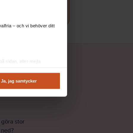
lfria – och vi behöver ditt
å sidan, eller mejla
gre uppehåll
Ja, jag samtycker
tt hinna gå ner
 göra stor
a ned?