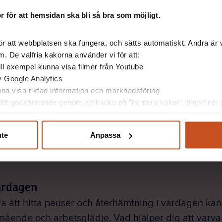
r och släpp in luft.
 för att hemsidan ska bli så bra som möjligt.
relsepaus.
r att webbplatsen ska fungera, och sätts automatiskt. Andra är va
. De valfria kakorna använder vi för att:
 till exempel kunna visa filmer från Youtube
av Google Analytics
unna visa riktad information och marknadsföring
itt godkännande genom att klicka på ”hantera kakor” längst ner p
och återhämtning
, sena kvällar eller nattarbete kan det behövas län
nte
Anpassa
 längre sikt behövs sammanhängande ledighet för a
erierna.
ardagen
ra att hitta pauser och återhämtning i vardagen kan
lmående och arbetsglädje. Vad hjälper dig att varv