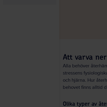
Att varva ner
Alla behöver återhäm
stressens fysiologisk
och hjärna. Hur åter
behovet finns alltid 
Olika typer av åt