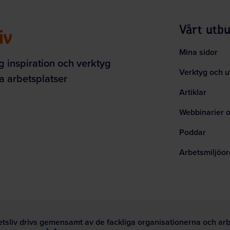
Vårt utb
Mina sidor
g inspiration och verktyg
Verktyg och u
ska arbetsplatser
Artiklar
Webbinarier 
Poddar
Arbetsmiljöor
ube
tsliv drivs gemensamt av de fackliga organisationerna och a