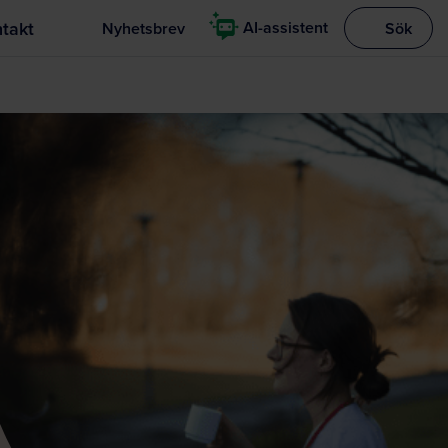
takt
AI-assistent
Nyhetsbrev
Sök
Visa sökrut