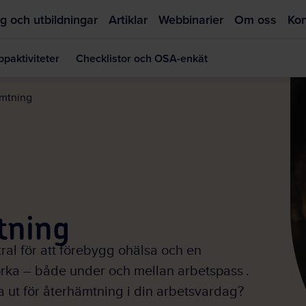
g och utbildningar
Artiklar
Webbinarier
Om oss
Kon
paktiviteter
Checklistor och OSA-enkät
Hoppa
till
mtning
huvudinnehållet
tning
ral för att förebygg ohälsa och en
 orka – både under och mellan arbetspass .
a ut för återhämtning i din arbetsvardag?