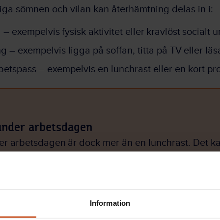
tiga sömnen och vilan kan återhämtning delas in i:
– exempelvis fysisk aktivitet eller kravlöst socialt
 – exempelvis ligga på soffan, titta på TV eller läs
rbetspass – exempelvis en lunchrast eller en kort p
under arbetsdagen
r arbetsdagen är dock mer än en lunchrast. Det kan
reflektera en stund.
r och mindre krävande uppgifter.
ser och andas djupt.
Information