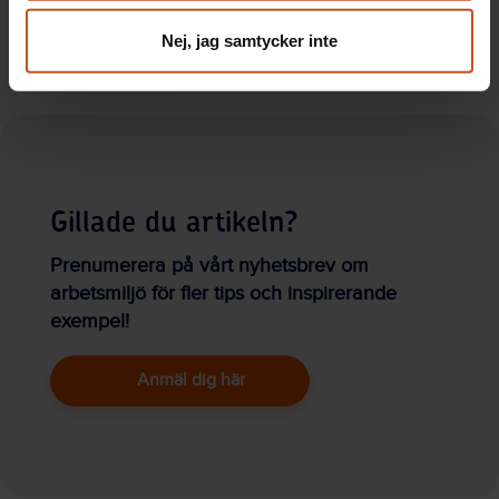
Verktyg ska visa behovet av
återhämtning
Nej, jag samtycker inte
Så får du återhämtning på jobbet
Gillade du artikeln?
Prenumerera på vårt nyhetsbrev om
arbetsmiljö för fler tips och inspirerande
exempel!
Anmäl dig här