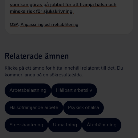
som kan göras på jobbet för att främja hälsa och
minska risk för sjukskrivning.
OSA, Anpassning och rehabilitering
Relaterade ämnen
Klicka på ett ämne för hitta innehåll relaterat till det. Du
kommer landa på en sökresultatsida.
Arbetsbelastning
Hållbart arbetsliv
Hälsofrämjande arbete
Psykisk ohälsa
Stresshantering
Utmattning
Återhämtning