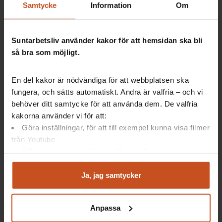
Samtycke
Information
Om
Se en kort film och läs om vad forskningen
kommit fram till
Prata om hur det fungerar hos er
Suntarbetsliv använder kakor för att hemsidan ska bli
Bestäm hur ni vill jobba vidare
så bra som möjligt.
En del kakor är nödvändiga för att webbplatsen ska
Artiklar: Så gör andra
fungera, och sätts automatiskt. Andra är valfria – och vi
behöver ditt samtycke för att använda dem. De valfria
Här får de ny energi under arbetsdagen
kakorna använder vi för att:
"Vi ser varandras förmågor"
Göra inställningar, för att till exempel kunna visa filmer
De hjälper gruppen att få syn på sina
från Youtube
Följa statistik med hjälp av Google Analytics
resurser
Analysera trafik för att kunna visa riktad information
och marknadsföring
Ja, jag samtycker
Du kan när som helst återta ditt godkännande genom att
Artiklar: Forskning
klicka på ”hantera kakor” längst ner på sidan, eller mejla
Anpassa
integritet@suntarbetsliv.se.