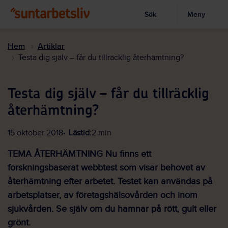
Sök
Meny
Visa sökruta
Hoppa
till
Hem
Artiklar
huvudinnehållet
Testa dig själv – får du tillräcklig återhämtning?
Testa dig själv – får du tillräcklig
återhämtning?
15 oktober 2018
Lästid:
2 min
TEMA ÅTERHÄMTNING Nu finns ett
forskningsbaserat webbtest som visar behovet av
återhämtning efter arbetet. Testet kan användas på
arbetsplatser, av företagshälsovården och inom
sjukvården. Se själv om du hamnar på rött, gult eller
grönt.