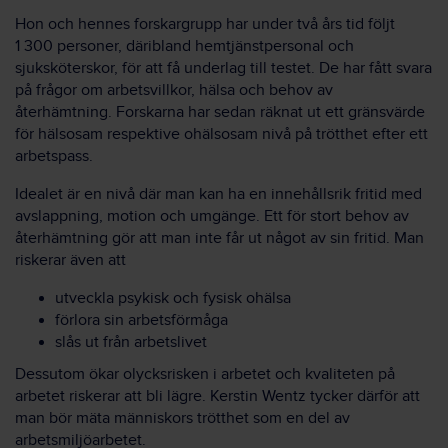
Hon och hennes forskargrupp har under två års tid följt
1 300 personer, däribland hemtjänstpersonal och
sjuksköterskor, för att få underlag till testet. De har fått svara
på frågor om arbetsvillkor, hälsa och behov av
återhämtning. Forskarna har sedan räknat ut ett gränsvärde
för hälsosam respektive ohälsosam nivå på trötthet efter ett
arbetspass.
Idealet är en nivå där man kan ha en innehållsrik fritid med
avslappning, motion och umgänge. Ett för stort behov av
återhämtning gör att man inte får ut något av sin fritid. Man
riskerar även att
utveckla psykisk och fysisk ohälsa
förlora sin arbetsförmåga
slås ut från arbetslivet
Dessutom ökar olycksrisken i arbetet och kvaliteten på
arbetet riskerar att bli lägre. Kerstin Wentz tycker därför att
man bör mäta människors trötthet som en del av
arbetsmiljöarbetet.