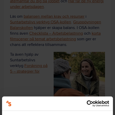
återhämtar du dig på jobbet
och
Här får de ny energi
under arbetsdagen
.
Läs om
balansen mellan krav och resurser
i
Suntarbetslivs verktyg OSA-kollen
.
Gruppövningen
Balanskollen
hjälper er skapa balans. I OSA-kollen
finns även
Checklista – Arbetsbelastning
och
korta
filmscener på temat arbetsbelastning
som ger er
chans att reflektera tillsammans.
Ta även hjälp av
Suntarbetslivs
verktyg
Forskning på
5 – strategier för
återhämtning
och
Forskning på 5 – återhämtning i
praktiken.