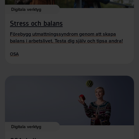
Digitala verktyg
Stress och balans
Förebygg utmattningssyndrom genom att skapa
balans i arbetslivet. Testa dig själv och tipsa andra!
OSA
Digitala verktyg