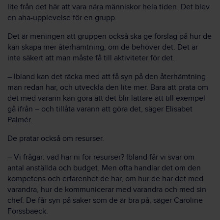
lite från det här att vara nära människor hela tiden. Det blev
en aha-upplevelse för en grupp.
Det är meningen att gruppen också ska ge förslag på hur de
kan skapa mer återhämtning, om de behöver det. Det är
inte säkert att man måste få till aktiviteter för det.
– Ibland kan det räcka med att få syn på den återhämtning
man redan har, och utveckla den lite mer. Bara att prata om
det med varann kan göra att det blir lättare att till exempel
gå ifrån – och tillåta varann att göra det, säger Elisabet
Palmér.
De pratar också om resurser.
– Vi frågar: vad har ni för resurser? Ibland får vi svar om
antal anställda och budget. Men ofta handlar det om den
kompetens och erfarenhet de har, om hur de har det med
varandra, hur de kommunicerar med varandra och med sin
chef. De får syn på saker som de är bra på, säger Caroline
Forssbaeck.