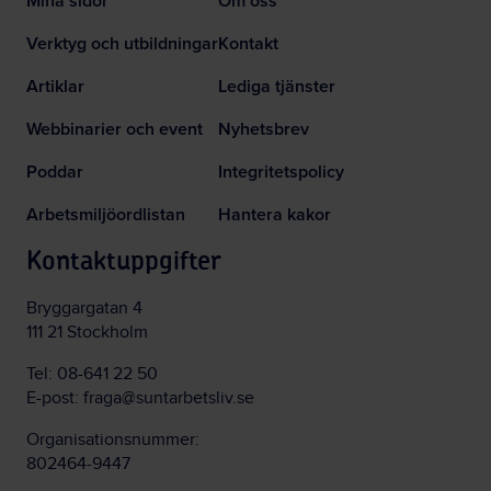
Mina sidor
Om oss
Verktyg och utbildningar
Kontakt
Artiklar
Lediga tjänster
Webbinarier och event
Nyhetsbrev
Poddar
Integritetspolicy
Arbetsmiljöordlistan
Hantera kakor
Kontaktuppgifter
Bryggargatan 4
111 21 Stockholm
Tel:
08-641 22 50
E-post:
fraga@suntarbetsliv.se
Organisationsnummer:
802464-9447