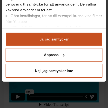
Du hittar
hela planen här på Göteborgs stads
behöver ditt samtycke för att använda dem. De valfria
webbplats
.
kakorna använder vi för att:
Göra inställningar, för att till exempel kunna visa filmer
från Youtube
Följa statistik med hjälp av Google Analytics
Se en film om utbildningen
Analysera trafik för att kunna visa riktad information
och marknadsföring
Ja, jag samtycker
Du kan när som helst återta ditt godkännande genom att
klicka på ”hantera kakor” längst ner på sidan, eller mejla
Anpassa
integritet@suntarbetsliv.se.
Nej, jag samtycker inte