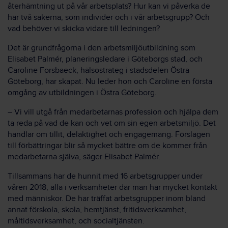
återhämtning ut på vår arbetsplats? Hur kan vi påverka de
här två sakerna, som individer och i vår arbetsgrupp? Och
vad behöver vi skicka vidare till ledningen?
Det är grundfrågorna i den arbetsmiljöutbildning som
Elisabet Palmér, planeringsledare i Göteborgs stad, och
Caroline Forsbaeck, hälsostrateg i stadsdelen Östra
Göteborg, har skapat. Nu leder hon och Caroline en första
omgång av utbildningen i Östra Göteborg.
– Vi vill utgå från medarbetarnas profession och hjälpa dem
ta reda på vad de kan och vet om sin egen arbetsmiljö. Det
handlar om tillit, delaktighet och engagemang. Förslagen
till förbättringar blir så mycket bättre om de kommer från
medarbetarna själva, säger Elisabet Palmér.
Tillsammans har de hunnit med 16 arbetsgrupper under
våren 2018, alla i verksamheter där man har mycket kontakt
med människor. De har träffat arbetsgrupper inom bland
annat förskola, skola, hemtjänst, fritidsverksamhet,
måltidsverksamhet, och socialtjänsten.