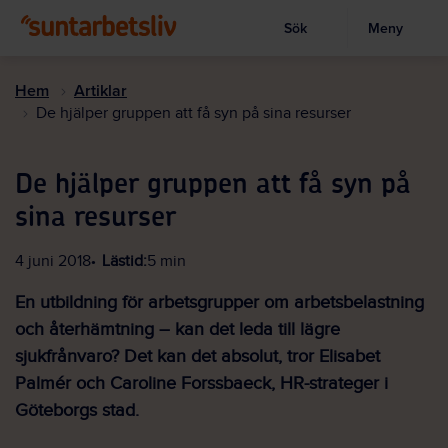
Sök
Meny
Visa sökruta
Hoppa
till
Hem
Artiklar
huvudinnehållet
De hjälper gruppen att få syn på sina resurser
De hjälper gruppen att få syn på
sina resurser
4 juni 2018
Lästid:
5 min
En utbildning för arbetsgrupper om arbetsbelastning
och återhämtning – kan det leda till lägre
sjukfrånvaro? Det kan det absolut, tror Elisabet
Palmér och Caroline Forssbaeck, HR-strateger i
Göteborgs stad.