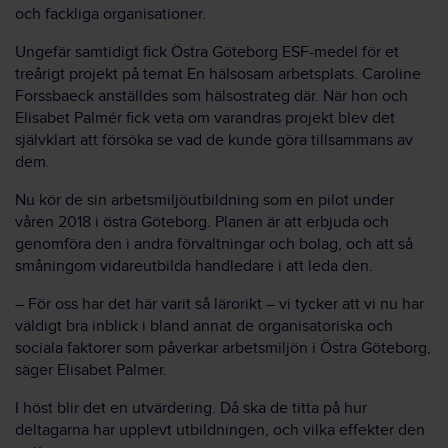
och fackliga organisationer.
Ungefär samtidigt fick Östra Göteborg ESF-medel för et
treårigt projekt på temat En hälsosam arbetsplats. Caroline
Forssbaeck anställdes som hälsostrateg där. När hon och
Elisabet Palmér fick veta om varandras projekt blev det
självklart att försöka se vad de kunde göra tillsammans av
dem.
Nu kör de sin arbetsmiljöutbildning som en pilot under
våren 2018 i östra Göteborg. Planen är att erbjuda och
genomföra den i andra förvaltningar och bolag, och att så
småningom vidareutbilda handledare i att leda den.
– För oss har det här varit så lärorikt – vi tycker att vi nu har
väldigt bra inblick i bland annat de organisatoriska och
sociala faktorer som påverkar arbetsmiljön i Östra Göteborg,
säger Elisabet Palmer.
I höst blir det en utvärdering. Då ska de titta på hur
deltagarna har upplevt utbildningen, och vilka effekter den