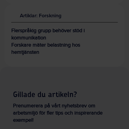
Artiklar: Forskning
Flerspråkig grupp behöver stöd i
kommunikation
Forskare mäter belastning hos
hemtjänsten
Gillade du artikeln?
Prenumerera på vårt nyhetsbrev om
arbetsmiljö för fler tips och inspirerande
exempel!