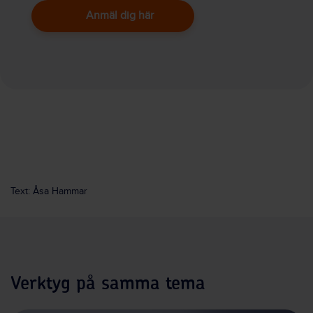
Anmäl dig här
Text: Åsa Hammar
Verktyg på samma tema