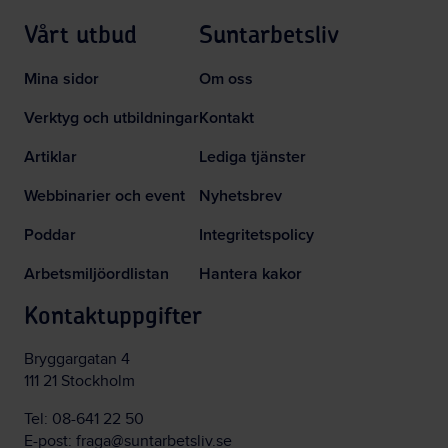
Vårt utbud
Suntarbetsliv
Mina sidor
Om oss
Verktyg och utbildningar
Kontakt
Artiklar
Lediga tjänster
Webbinarier och event
Nyhetsbrev
Poddar
Integritetspolicy
Arbetsmiljöordlistan
Hantera kakor
Kontaktuppgifter
Bryggargatan 4
111 21 Stockholm
Tel:
08-641 22 50
E-post:
fraga@suntarbetsliv.se