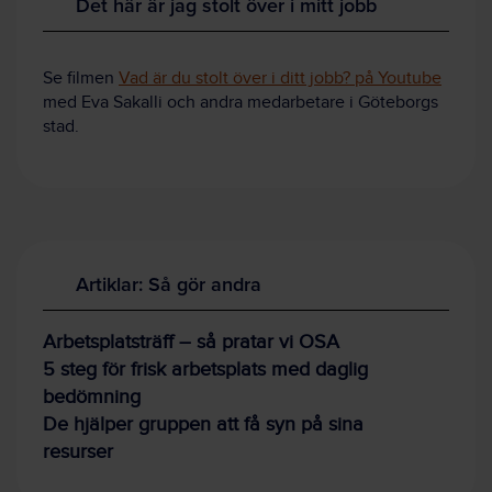
Det här är jag stolt över i mitt jobb
Se filmen
Vad är du stolt över i ditt jobb? på Youtube
med Eva Sakalli och andra medarbetare i Göteborgs
stad.
Artiklar: Så gör andra
Arbetsplatsträff – så pratar vi OSA
5 steg för frisk arbetsplats med daglig
bedömning
De hjälper gruppen att få syn på sina
resurser