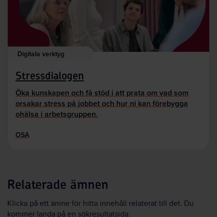
Digitala verktyg
Stressdialogen
Öka kunskapen och få stöd i att prata om vad som
orsakar stress på jobbet och hur ni kan förebygga
ohälsa i arbetsgruppen.
OSA
Relaterade ämnen
Klicka på ett ämne för hitta innehåll relaterat till det. Du
kommer landa på en sökresultatsida.