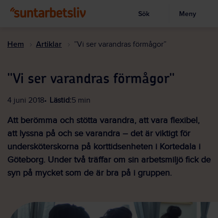
Sök
Meny
Visa sökruta
Hoppa
till
Hem
Artiklar
”Vi ser varandras förmågor”
huvudinnehållet
"Vi ser varandras förmågor"
4 juni 2018
Lästid:
5 min
Att berömma och stötta varandra, att vara flexibel,
att lyssna på och se varandra – det är viktigt för
undersköterskorna på korttidsenheten i Kortedala i
Göteborg. Under två träffar om sin arbetsmiljö fick de
syn på mycket som de är bra på i gruppen.