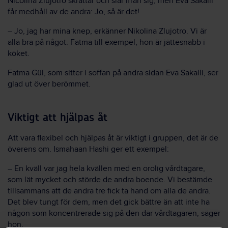
Nicolina Zlujotro skrattar och slår ifrån sig, men Eva Sakalli
får medhåll av de andra: Jo, så är det!
– Jo, jag har mina knep, erkänner Nikolina Zlujotro. Vi är
alla bra på något. Fatma till exempel, hon är jättesnabb i
köket.
Fatma Gül, som sitter i soffan på andra sidan Eva Sakalli, ser
glad ut över berömmet.
Viktigt att hjälpas åt
Att vara flexibel och hjälpas åt är viktigt i gruppen, det är de
överens om. Ismahaan Hashi ger ett exempel:
– En kväll var jag hela kvällen med en orolig vårdtagare,
som lät mycket och störde de andra boende. Vi bestämde
tillsammans att de andra tre fick ta hand om alla de andra.
Det blev tungt för dem, men det gick bättre än att inte ha
någon som koncentrerade sig på den där vårdtagaren, säger
hon.