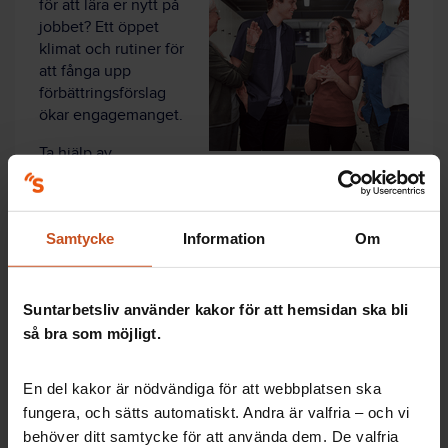
för att lära er nytt på
jobbet? Ett öppet
klimat och rutiner för
att fånga upp
förbättringsförslag
ökar engagemanget.
Ta hjälp av
Suntarbetslivs dialogstartare Forskning på 5: Alla kan
bidra till lärande.
Se en kort film
och läs lite om forskning
Samtycke
Information
Om
Prata om
ert eget lärandeklimat, med stöd av
frågor i dialogstartaren
Kom överens
om hur ni vill jobba vidare
Suntarbetsliv använder kakor för att hemsidan ska bli
så bra som möjligt.
En del kakor är nödvändiga för att webbplatsen ska
fungera, och sätts automatiskt. Andra är valfria – och vi
Artiklar: Forskning
behöver ditt samtycke för att använda dem. De valfria