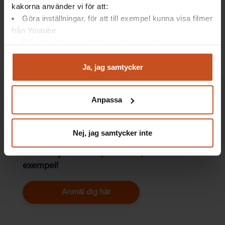
kakorna använder vi för att:
Göra inställningar, för att till exempel kunna visa filmer
Utvecklande samtal på jobbet kräver
från Youtube
öppenhet
Följa statistik med hjälp av Google Analytics
Prat med chefen hjälp mot stress
Analysera trafik för att kunna visa riktad information
och marknadsföring
Ja, jag samtycker
Du kan när som helst återta ditt godkännande genom att
klicka på ”hantera kakor” längst ner på sidan, eller mejla
Anpassa
integritet@suntarbetsliv.se.
Gillade du artikeln?
Nej, jag samtycker inte
Prenumerera på vårt nyhetsbrev om
arbetsmiljö för fler tips och inspirerande
exempel!
Anmäl dig här