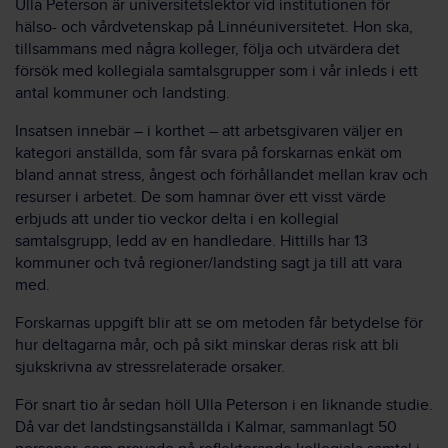
Ulla Peterson är universitetslektor vid institutionen för
hälso- och vårdvetenskap på Linnéuniversitetet. Hon ska,
tillsammans med några kolleger, följa och utvärdera det
försök med kollegiala samtalsgrupper som i vår inleds i ett
antal kommuner och landsting.
Insatsen innebär – i korthet – att arbetsgivaren väljer en
kategori anställda, som får svara på forskarnas enkät om
bland annat stress, ångest och förhållandet mellan krav och
resurser i arbetet. De som hamnar över ett visst värde
erbjuds att under tio veckor delta i en kollegial
samtalsgrupp, ledd av en handledare. Hittills har 13
kommuner och två regioner/landsting sagt ja till att vara
med.
Forskarnas uppgift blir att se om metoden får betydelse för
hur deltagarna mår, och på sikt minskar deras risk att bli
sjukskrivna av stressrelaterade orsaker.
För snart tio år sedan höll Ulla Peterson i en liknande studie.
Då var det landstingsanställda i Kalmar, sammanlagt 50