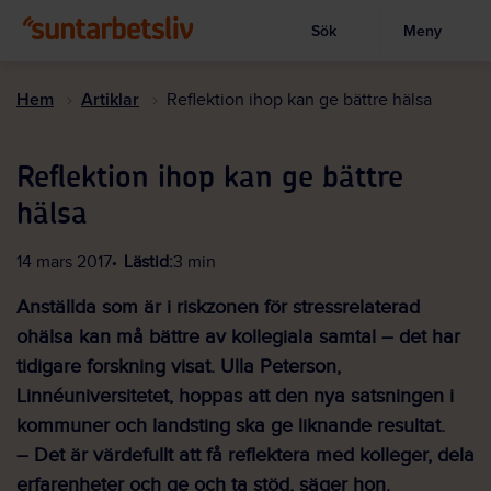
Sök
Meny
Visa sökruta
Hoppa
till
Hem
Artiklar
Reflektion ihop kan ge bättre hälsa
huvudinnehållet
Reflektion ihop kan ge bättre
hälsa
14 mars 2017
Lästid:
3 min
Anställda som är i riskzonen för stressrelaterad
ohälsa kan må bättre av kollegiala samtal – det har
tidigare forskning visat. Ulla Peterson,
Linnéuniversitetet, hoppas att den nya satsningen i
kommuner och landsting ska ge liknande resultat.
– Det är värdefullt att få reflektera med kolleger, dela
erfarenheter och ge och ta stöd, säger hon.